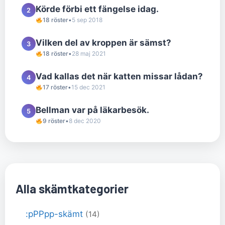
Körde förbi ett fängelse idag.
2
18 röster
•
5 sep 2018
Vilken del av kroppen är sämst?
3
18 röster
•
28 maj 2021
Vad kallas det när katten missar lådan?
4
17 röster
•
15 dec 2021
Bellman var på läkarbesök.
5
9 röster
•
8 dec 2020
Alla skämtkategorier
:pPPpp-skämt
(14)