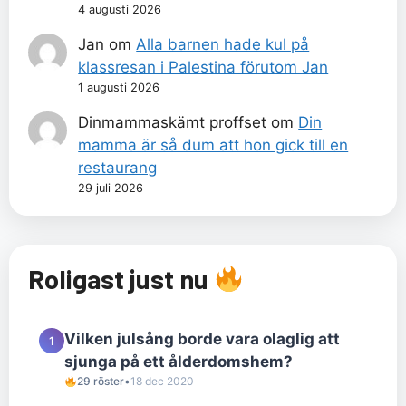
4 augusti 2026
Jan
om
Alla barnen hade kul på
klassresan i Palestina förutom Jan
1 augusti 2026
Dinmammaskämt proffset
om
Din
mamma är så dum att hon gick till en
restaurang
29 juli 2026
Roligast just nu
Vilken julsång borde vara olaglig att
1
sjunga på ett ålderdomshem?
29 röster
•
18 dec 2020