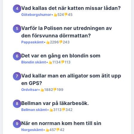
Vad kallas det när katten missar lådan?
4
Göteborgshumor
•
524
45
Varför la Polisen ner utredningen av
5
den försvunna dörrmattan?
Pappaskämt
•
2296
243
Det var en gång en blondin som
6
Blondin skämt
•
1134
113
Vad kallar man en alligator som ätit upp
7
en GPS?
Ordvitsar
•
1882
199
Bellman var på läkarbesök.
8
Bellman skämt
•
3113
342
När en norrman kom hem till sin
9
Norgeskämt
•
457
42