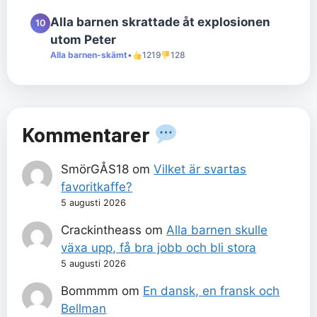
Alla barnen skrattade åt explosionen
10
utom Peter
Alla barnen-skämt
•
1219
128
Kommentarer
SmörGÅS18
om
Vilket är svartas
favoritkaffe?
5 augusti 2026
Crackintheass
om
Alla barnen skulle
växa upp, få bra jobb och bli stora
5 augusti 2026
Bommmm
om
En dansk, en fransk och
Bellman