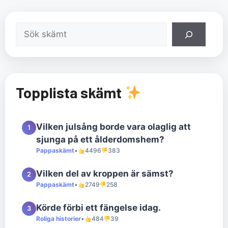
Sök
Topplista skämt
Vilken julsång borde vara olaglig att
1
sjunga på ett ålderdomshem?
Pappaskämt
•
4496
383
Vilken del av kroppen är sämst?
2
Pappaskämt
•
2749
258
Körde förbi ett fängelse idag.
3
Roliga historier
•
484
39