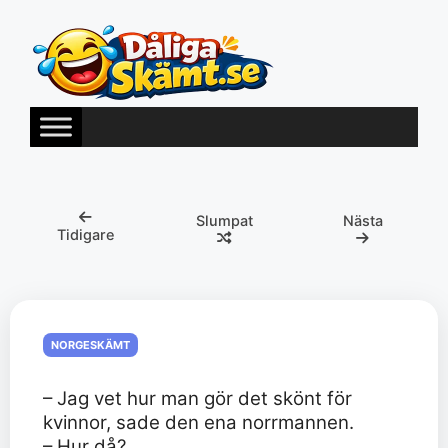
Hoppa
till
innehåll
Slumpat
Nästa
Tidigare
NORGESKÄMT
– Jag vet hur man gör det skönt för
kvinnor, sade den ena norrmannen.
– Hur då?