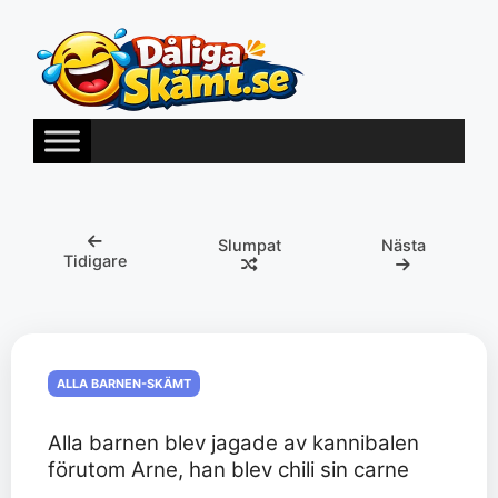
Hoppa
till
innehåll
Slumpat
Nästa
Tidigare
ALLA BARNEN-SKÄMT
Alla barnen blev jagade av kannibalen
förutom Arne, han blev chili sin carne