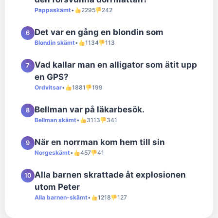
Pappaskämt
•
2295
242
Det var en gång en blondin som
6
Blondin skämt
•
1134
113
Vad kallar man en alligator som ätit upp
7
en GPS?
Ordvitsar
•
1881
199
Bellman var på läkarbesök.
8
Bellman skämt
•
3113
341
När en norrman kom hem till sin
9
Norgeskämt
•
457
41
Alla barnen skrattade åt explosionen
10
utom Peter
Alla barnen-skämt
•
1218
127