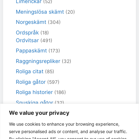
Limerickar
(52)
Meningslösa skämt
(20)
Norgeskämt
(304)
Ordspråk
(18)
Ordvitsar
(491)
Pappaskämt
(173)
Raggningsrepliker
(32)
Roliga citat
(85)
Roliga gåtor
(597)
Roliga historier
(186)
Snuskiga gåtor
(32)
We value your privacy
Snuskiga skämt
(98)
Sportskämt
(18)
We use cookies to enhance your browsing experience,
serve personalised ads or content, and analyse our traffic.
Torra skämt
(461)
By clicking "Accept All", you consent to our use of cookies.