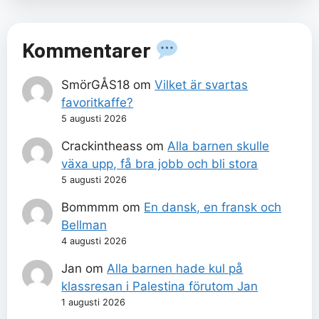
Kommentarer
SmörGÅS18
om
Vilket är svartas
favoritkaffe?
5 augusti 2026
Crackintheass
om
Alla barnen skulle
växa upp, få bra jobb och bli stora
5 augusti 2026
Bommmm
om
En dansk, en fransk och
Bellman
4 augusti 2026
Jan
om
Alla barnen hade kul på
klassresan i Palestina förutom Jan
1 augusti 2026