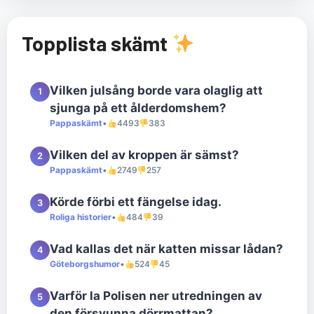
Topplista skämt
Vilken julsång borde vara olaglig att
1
sjunga på ett ålderdomshem?
Pappaskämt
•
4493
383
Vilken del av kroppen är sämst?
2
Pappaskämt
•
2749
257
Körde förbi ett fängelse idag.
3
Roliga historier
•
484
39
Vad kallas det när katten missar lådan?
4
Göteborgshumor
•
524
45
Varför la Polisen ner utredningen av
5
den försvunna dörrmattan?