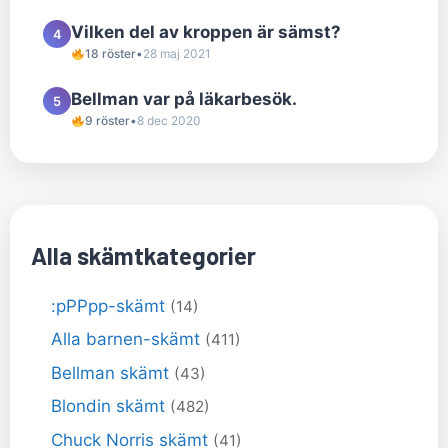
Vilken del av kroppen är sämst?
4
18 röster
•
28 maj 2021
Bellman var på läkarbesök.
5
9 röster
•
8 dec 2020
Alla skämtkategorier
:pPPpp-skämt
(14)
Alla barnen-skämt
(411)
Bellman skämt
(43)
Blondin skämt
(482)
Chuck Norris skämt
(41)