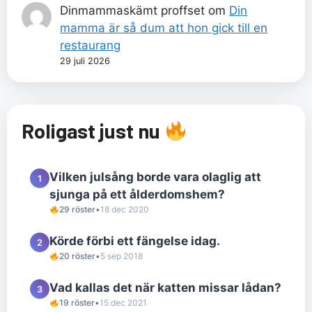
Dinmammaskämt proffset
om
Din
mamma är så dum att hon gick till en
restaurang
29 juli 2026
Roligast just nu
Vilken julsång borde vara olaglig att
1
sjunga på ett ålderdomshem?
29 röster
•
18 dec 2020
Körde förbi ett fängelse idag.
2
20 röster
•
5 sep 2018
Vad kallas det när katten missar lådan?
3
19 röster
•
15 dec 2021