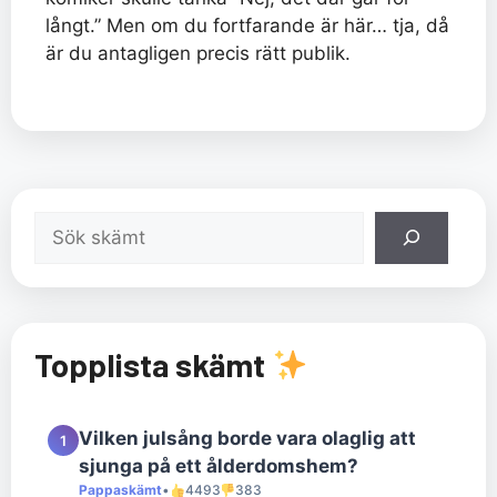
långt.” Men om du fortfarande är här… tja, då
är du antagligen precis rätt publik.
Sök
Topplista skämt
Vilken julsång borde vara olaglig att
1
sjunga på ett ålderdomshem?
Pappaskämt
•
4493
383