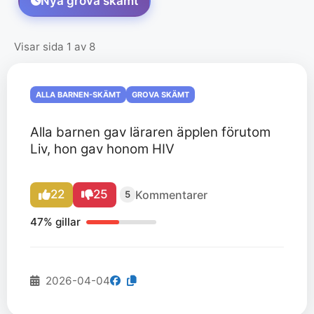
Nya grova skämt
Visar sida 1 av 8
ALLA BARNEN-SKÄMT
GROVA SKÄMT
Alla barnen gav läraren äpplen förutom
Liv, hon gav honom HIV
22
25
Kommentarer
5
47% gillar
2026-04-04