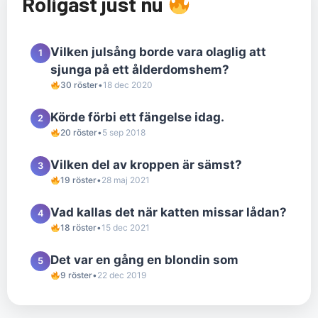
Roligast just nu
Vilken julsång borde vara olaglig att
1
sjunga på ett ålderdomshem?
30 röster
•
18 dec 2020
Körde förbi ett fängelse idag.
2
20 röster
•
5 sep 2018
Vilken del av kroppen är sämst?
3
19 röster
•
28 maj 2021
Vad kallas det när katten missar lådan?
4
18 röster
•
15 dec 2021
Det var en gång en blondin som
5
9 röster
•
22 dec 2019