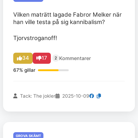
Vilken maträtt lagade Fabror Melker när
han ville testa på sig kannibalism?
Tjorvstroganoff!
34
17
Kommentarer
2
67% gillar
Tack: The jokler
2025-10-09
GROVA SKÄMT