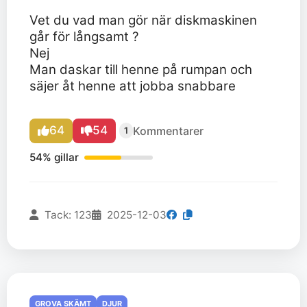
Vet du vad man gör när diskmaskinen
går för långsamt ?
Nej
Man daskar till henne på rumpan och
säjer åt henne att jobba snabbare
64
54
Kommentarer
1
54% gillar
Tack: 123
2025-12-03
GROVA SKÄMT
DJUR