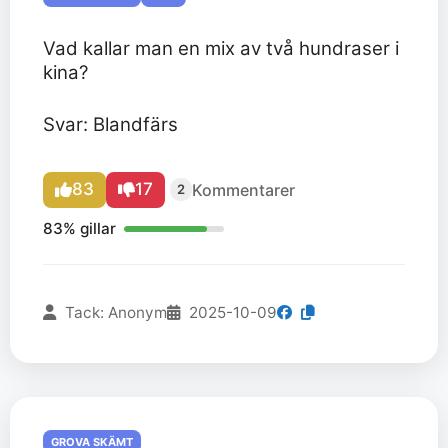
Vad kallar man en mix av två hundraser i
kina?
Svar: Blandfärs
83
17
Kommentarer
2
83% gillar
Tack: Anonym
2025-10-09
GROVA SKÄMT