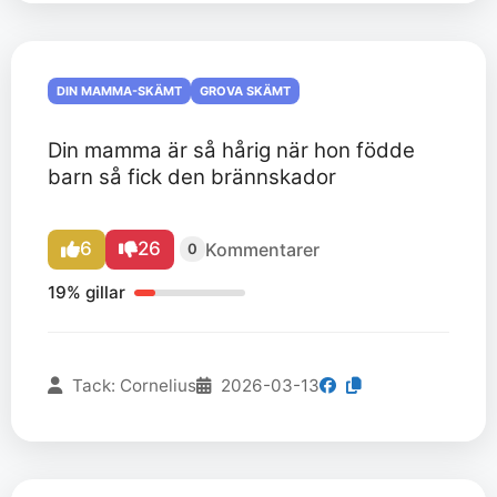
DIN MAMMA-SKÄMT
GROVA SKÄMT
Din mamma är så hårig när hon födde
barn så fick den brännskador
6
26
Kommentarer
0
19% gillar
Tack: Cornelius
2026-03-13