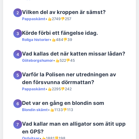
Vilken del av kroppen är sämst?
2
Pappaskämt
•
2749
257
Körde förbi ett fängelse idag.
3
Roliga historier
•
484
39
Vad kallas det när katten missar lådan?
4
Göteborgshumor
•
522
45
Varför la Polisen ner utredningen av
5
den försvunna dörrmattan?
Pappaskämt
•
2295
242
Det var en gång en blondin som
6
Blondin skämt
•
1133
113
Vad kallar man en alligator som ätit upp
7
en GPS?
Ordvitsar
•
1881
198