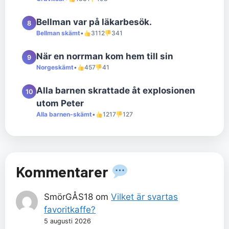
Bellman var på läkarbesök.
8
Bellman skämt
•
3112
341
När en norrman kom hem till sin
9
Norgeskämt
•
457
41
Alla barnen skrattade åt explosionen
10
utom Peter
Alla barnen-skämt
•
1217
127
Kommentarer
SmörGÅS18
om
Vilket är svartas
favoritkaffe?
5 augusti 2026