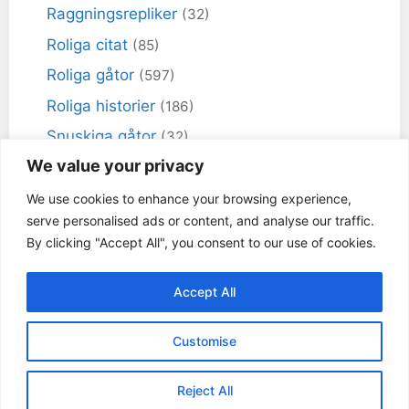
Raggningsrepliker
(32)
Roliga citat
(85)
Roliga gåtor
(597)
Roliga historier
(186)
Snuskiga gåtor
(32)
We value your privacy
Snuskiga skämt
(98)
Sportskämt
(18)
We use cookies to enhance your browsing experience,
serve personalised ads or content, and analyse our traffic.
Torra skämt
(461)
By clicking "Accept All", you consent to our use of cookies.
Varför får inte jag skämt
(49)
Accept All
© Dåligaskämt.se 2017 - 2026 | Vi samlar på dåliga
Customise
och tråkiga skämt - ju sämre desto bättre!
Tack till följande personer
som har hjälpt till och
Reject All
skickat in skämt |
Villkor & integritetspolicy