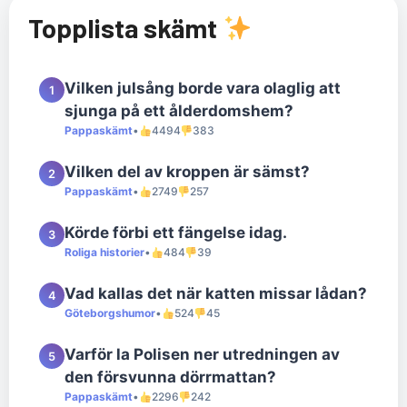
Topplista skämt
Vilken julsång borde vara olaglig att
1
sjunga på ett ålderdomshem?
Pappaskämt
•
4494
383
Vilken del av kroppen är sämst?
2
Pappaskämt
•
2749
257
Körde förbi ett fängelse idag.
3
Roliga historier
•
484
39
Vad kallas det när katten missar lådan?
4
Göteborgshumor
•
524
45
Varför la Polisen ner utredningen av
5
den försvunna dörrmattan?
Pappaskämt
•
2296
242