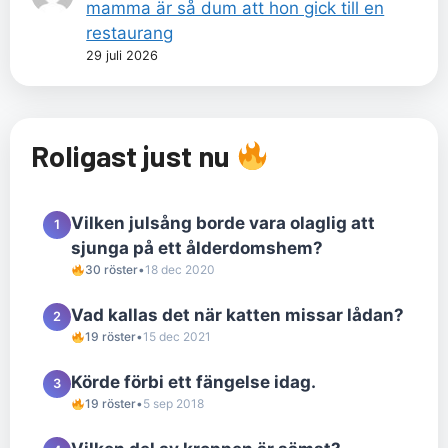
mamma är så dum att hon gick till en
restaurang
29 juli 2026
Roligast just nu
Vilken julsång borde vara olaglig att
1
sjunga på ett ålderdomshem?
30 röster
•
18 dec 2020
Vad kallas det när katten missar lådan?
2
19 röster
•
15 dec 2021
Körde förbi ett fängelse idag.
3
19 röster
•
5 sep 2018