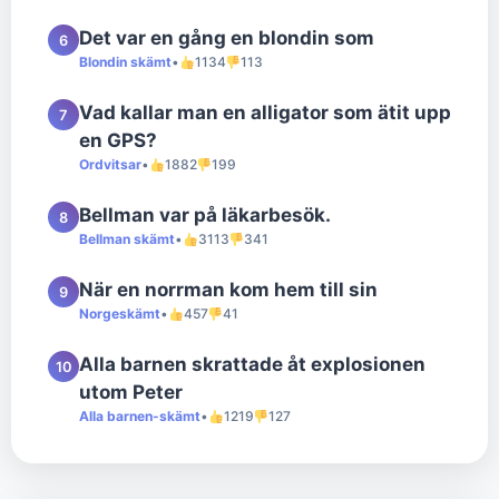
Det var en gång en blondin som
6
Blondin skämt
•
1134
113
Vad kallar man en alligator som ätit upp
7
en GPS?
Ordvitsar
•
1882
199
Bellman var på läkarbesök.
8
Bellman skämt
•
3113
341
När en norrman kom hem till sin
9
Norgeskämt
•
457
41
Alla barnen skrattade åt explosionen
10
utom Peter
Alla barnen-skämt
•
1219
127