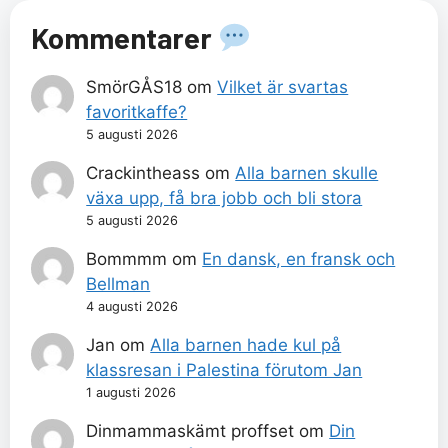
Kommentarer
SmörGÅS18
om
Vilket är svartas
favoritkaffe?
5 augusti 2026
Crackintheass
om
Alla barnen skulle
växa upp, få bra jobb och bli stora
5 augusti 2026
Bommmm
om
En dansk, en fransk och
Bellman
4 augusti 2026
Jan
om
Alla barnen hade kul på
klassresan i Palestina förutom Jan
1 augusti 2026
Dinmammaskämt proffset
om
Din