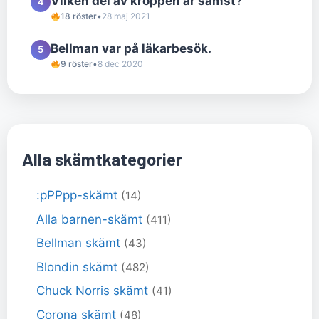
Vilken del av kroppen är sämst?
4
18 röster
•
28 maj 2021
Bellman var på läkarbesök.
5
9 röster
•
8 dec 2020
Alla skämtkategorier
:pPPpp-skämt
(14)
Alla barnen-skämt
(411)
Bellman skämt
(43)
Blondin skämt
(482)
Chuck Norris skämt
(41)
Corona skämt
(48)