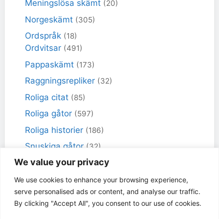
Meningslösa skämt
(20)
Norgeskämt
(305)
Ordspråk
(18)
Ordvitsar
(491)
Pappaskämt
(173)
Raggningsrepliker
(32)
Roliga citat
(85)
Roliga gåtor
(597)
Roliga historier
(186)
Snuskiga gåtor
(32)
We value your privacy
Snuskiga skämt
(98)
Sportskämt
(18)
We use cookies to enhance your browsing experience,
serve personalised ads or content, and analyse our traffic.
Torra skämt
(461)
By clicking "Accept All", you consent to our use of cookies.
Varför får inte jag skämt
(49)