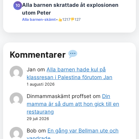
Alla barnen skrattade åt explosionen
10
utom Peter
Alla barnen-skämt
•
1217
127
Kommentarer
Jan
om
Alla barnen hade kul på
klassresan i Palestina förutom Jan
1 augusti 2026
Dinmammaskämt proffset
om
Din
mamma är så dum att hon gick till en
restaurang
29 juli 2026
Bob
om
En gång var Bellman ute och
vandrade