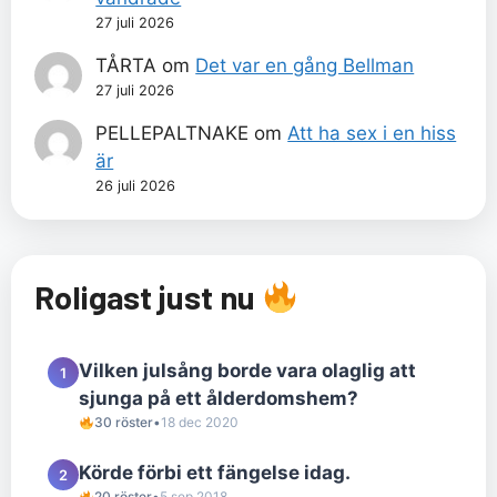
27 juli 2026
TÅRTA
om
Det var en gång Bellman
27 juli 2026
PELLEPALTNAKE
om
Att ha sex i en hiss
är
26 juli 2026
Roligast just nu
Vilken julsång borde vara olaglig att
1
sjunga på ett ålderdomshem?
30 röster
•
18 dec 2020
Körde förbi ett fängelse idag.
2
20 röster
•
5 sep 2018