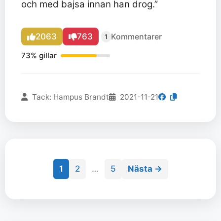
och med bajsa innan han drog.”
2063
763
Kommentarer
1
73% gillar
Tack: Hampus Brandt
2021-11-21
Sida
Sida
Sida
1
2
…
5
Nästa
→