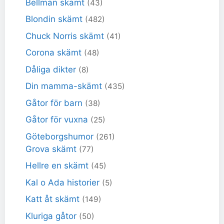
Bellman skämt
(43)
Blondin skämt
(482)
Chuck Norris skämt
(41)
Corona skämt
(48)
Dåliga dikter
(8)
Din mamma-skämt
(435)
Gåtor för barn
(38)
Gåtor för vuxna
(25)
Göteborgshumor
(261)
Grova skämt
(77)
Hellre en skämt
(45)
Kal o Ada historier
(5)
Katt åt skämt
(149)
Kluriga gåtor
(50)