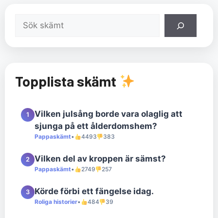
Sök
Topplista skämt
Vilken julsång borde vara olaglig att
1
sjunga på ett ålderdomshem?
Pappaskämt
•
4493
383
Vilken del av kroppen är sämst?
2
Pappaskämt
•
2749
257
Körde förbi ett fängelse idag.
3
Roliga historier
•
484
39