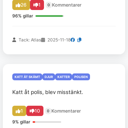
26
1
Kommentarer
0
96% gillar
Tack: Atlas
2025-11-18
KATT ÅT SKÄMT
DJUR
KATTER
POLISEN
Katt åt polis, blev misstänkt.
1
10
Kommentarer
0
9% gillar