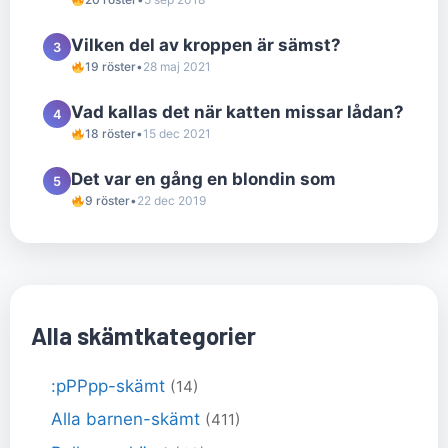
Vilken del av kroppen är sämst?
3
19 röster
•
28 maj 2021
Vad kallas det när katten missar lådan?
4
18 röster
•
15 dec 2021
Det var en gång en blondin som
5
9 röster
•
22 dec 2019
Alla skämtkategorier
:pPPpp-skämt
(14)
Alla barnen-skämt
(411)