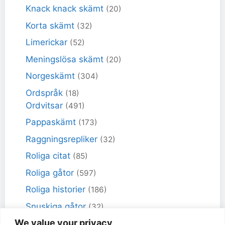
Knack knack skämt
(20)
Korta skämt
(32)
Limerickar
(52)
Meningslösa skämt
(20)
Norgeskämt
(304)
Ordspråk
(18)
Ordvitsar
(491)
Pappaskämt
(173)
Raggningsrepliker
(32)
Roliga citat
(85)
Roliga gåtor
(597)
Roliga historier
(186)
Snuskiga gåtor
(32)
We value your privacy
Snuskiga skämt
(98)