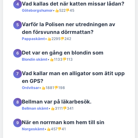
Vad kallas det när katten missar lådan?
4
Göteborgshumor
•
522
45
Varför la Polisen ner utredningen av
5
den försvunna dörrmattan?
Pappaskämt
•
2295
242
Det var en gång en blondin som
6
Blondin skämt
•
1133
113
Vad kallar man en alligator som ätit upp
7
en GPS?
Ordvitsar
•
1881
198
Bellman var på läkarbesök.
8
Bellman skämt
•
3111
341
När en norrman kom hem till sin
9
Norgeskämt
•
457
41