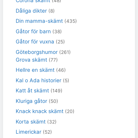
Corona skämt
(48)
Dåliga dikter
(8)
Din mamma-skämt
(435)
Gåtor för barn
(38)
Gåtor för vuxna
(25)
Göteborgshumor
(261)
Grova skämt
(77)
Hellre en skämt
(46)
Kal o Ada historier
(5)
Katt åt skämt
(149)
Kluriga gåtor
(50)
Knack knack skämt
(20)
Korta skämt
(32)
Limerickar
(52)