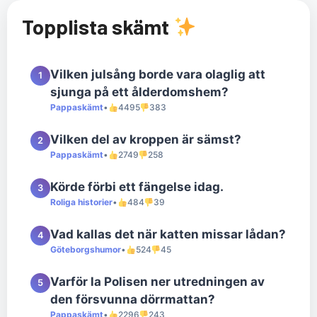
Topplista skämt
Vilken julsång borde vara olaglig att
1
sjunga på ett ålderdomshem?
Pappaskämt
•
4495
383
Vilken del av kroppen är sämst?
2
Pappaskämt
•
2749
258
Körde förbi ett fängelse idag.
3
Roliga historier
•
484
39
Vad kallas det när katten missar lådan?
4
Göteborgshumor
•
524
45
Varför la Polisen ner utredningen av
5
den försvunna dörrmattan?
Pappaskämt
•
2296
243