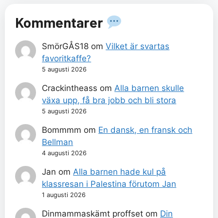
Kommentarer
SmörGÅS18
om
Vilket är svartas
favoritkaffe?
5 augusti 2026
Crackintheass
om
Alla barnen skulle
växa upp, få bra jobb och bli stora
5 augusti 2026
Bommmm
om
En dansk, en fransk och
Bellman
4 augusti 2026
Jan
om
Alla barnen hade kul på
klassresan i Palestina förutom Jan
1 augusti 2026
Dinmammaskämt proffset
om
Din