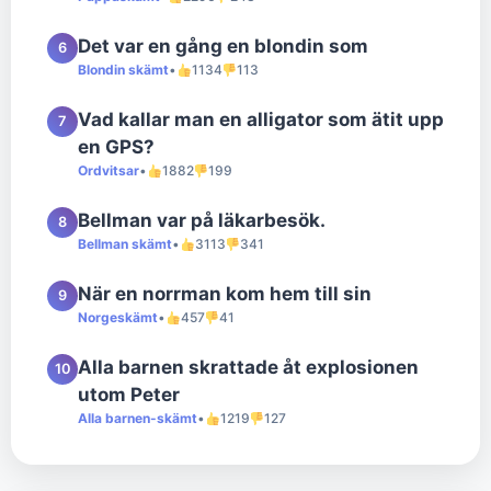
Det var en gång en blondin som
6
Blondin skämt
•
1134
113
Vad kallar man en alligator som ätit upp
7
en GPS?
Ordvitsar
•
1882
199
Bellman var på läkarbesök.
8
Bellman skämt
•
3113
341
När en norrman kom hem till sin
9
Norgeskämt
•
457
41
Alla barnen skrattade åt explosionen
10
utom Peter
Alla barnen-skämt
•
1219
127