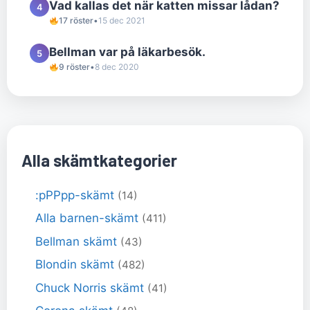
Vad kallas det när katten missar lådan?
4
17 röster
•
15 dec 2021
Bellman var på läkarbesök.
5
9 röster
•
8 dec 2020
Alla skämtkategorier
:pPPpp-skämt
(14)
Alla barnen-skämt
(411)
Bellman skämt
(43)
Blondin skämt
(482)
Chuck Norris skämt
(41)