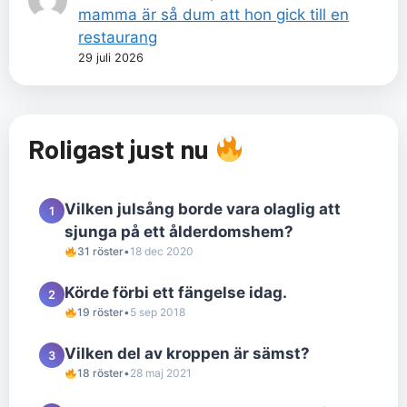
mamma är så dum att hon gick till en
restaurang
29 juli 2026
Roligast just nu
Vilken julsång borde vara olaglig att
1
sjunga på ett ålderdomshem?
31 röster
•
18 dec 2020
Körde förbi ett fängelse idag.
2
19 röster
•
5 sep 2018
Vilken del av kroppen är sämst?
3
18 röster
•
28 maj 2021