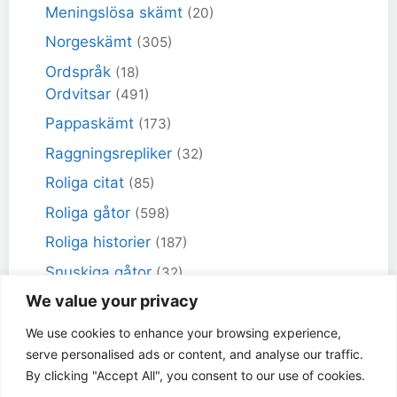
Meningslösa skämt
(20)
Norgeskämt
(305)
Ordspråk
(18)
Ordvitsar
(491)
Pappaskämt
(173)
Raggningsrepliker
(32)
Roliga citat
(85)
Roliga gåtor
(598)
Roliga historier
(187)
Snuskiga gåtor
(32)
We value your privacy
Snuskiga skämt
(98)
Sportskämt
(18)
We use cookies to enhance your browsing experience,
serve personalised ads or content, and analyse our traffic.
Torra skämt
(461)
By clicking "Accept All", you consent to our use of cookies.
Varför får inte jag skämt
(49)