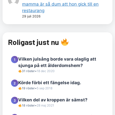
mamma är så dum att hon gick till en
restaurang
29 juli 2026
Roligast just nu
Vilken julsång borde vara olaglig att
1
sjunga på ett ålderdomshem?
31 röster
•
18 dec 2020
Körde förbi ett fängelse idag.
2
19 röster
•
5 sep 2018
Vilken del av kroppen är sämst?
3
18 röster
•
28 maj 2021