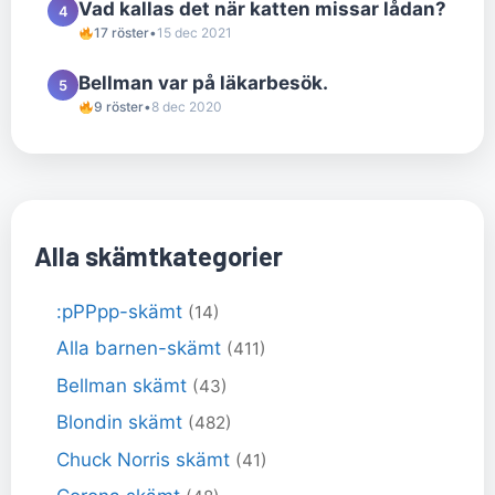
Vad kallas det när katten missar lådan?
4
17 röster
•
15 dec 2021
Bellman var på läkarbesök.
5
9 röster
•
8 dec 2020
Alla skämtkategorier
:pPPpp-skämt
(14)
Alla barnen-skämt
(411)
Bellman skämt
(43)
Blondin skämt
(482)
Chuck Norris skämt
(41)