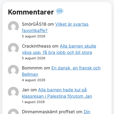
Kommentarer
SmörGÅS18
om
Vilket är svartas
favoritkaffe?
5 augusti 2026
Crackintheass
om
Alla barnen skulle
växa upp, få bra jobb och bli stora
5 augusti 2026
Bommmm
om
En dansk, en fransk och
Bellman
4 augusti 2026
Jan
om
Alla barnen hade kul på
klassresan i Palestina förutom Jan
1 augusti 2026
Dinmammaskämt proffset
om
Din