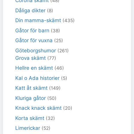
Corona skämt
(48)
Dåliga dikter
(8)
Din mamma-skämt
(435)
Gåtor för barn
(38)
Gåtor för vuxna
(25)
Göteborgshumor
(261)
Grova skämt
(77)
Hellre en skämt
(46)
Kal o Ada historier
(5)
Katt åt skämt
(149)
Kluriga gåtor
(50)
Knack knack skämt
(20)
Korta skämt
(32)
Limerickar
(52)