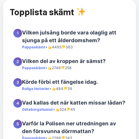
Topplista skämt
Vilken julsång borde vara olaglig att
1
sjunga på ett ålderdomshem?
Pappaskämt
•
4495
383
Vilken del av kroppen är sämst?
2
Pappaskämt
•
2749
258
Körde förbi ett fängelse idag.
3
Roliga historier
•
484
39
Vad kallas det när katten missar lådan?
4
Göteborgshumor
•
524
45
Varför la Polisen ner utredningen av
5
den försvunna dörrmattan?
Pappaskämt
•
2296
243