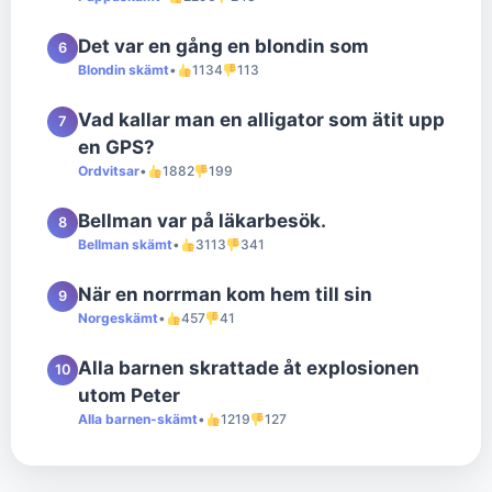
Det var en gång en blondin som
6
Blondin skämt
•
1134
113
Vad kallar man en alligator som ätit upp
7
en GPS?
Ordvitsar
•
1882
199
Bellman var på läkarbesök.
8
Bellman skämt
•
3113
341
När en norrman kom hem till sin
9
Norgeskämt
•
457
41
Alla barnen skrattade åt explosionen
10
utom Peter
Alla barnen-skämt
•
1219
127