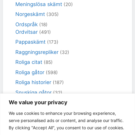
Meningslösa skämt
(20)
Norgeskämt
(305)
Ordspråk
(18)
Ordvitsar
(491)
Pappaskämt
(173)
Raggningsrepliker
(32)
Roliga citat
(85)
Roliga gåtor
(598)
Roliga historier
(187)
Snuskiga gåtor
(32)
We value your privacy
Snuskiga skämt
(98)
Sportskämt
(18)
We use cookies to enhance your browsing experience,
serve personalised ads or content, and analyse our traffic.
Torra skämt
(461)
By clicking "Accept All", you consent to our use of cookies.
Varför får inte jag skämt
(49)