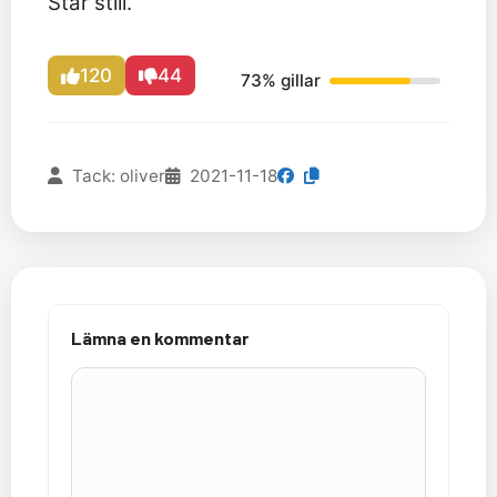
Står still.
120
44
73% gillar
Tack: oliver
2021-11-18
Lämna en kommentar
Kommentar