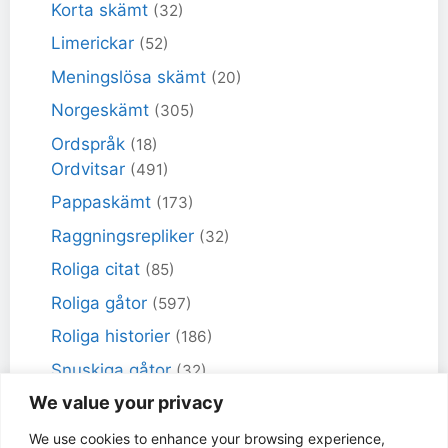
Korta skämt
(32)
Limerickar
(52)
Meningslösa skämt
(20)
Norgeskämt
(305)
Ordspråk
(18)
Ordvitsar
(491)
Pappaskämt
(173)
Raggningsrepliker
(32)
Roliga citat
(85)
Roliga gåtor
(597)
Roliga historier
(186)
Snuskiga gåtor
(32)
We value your privacy
Snuskiga skämt
(98)
Sportskämt
(18)
We use cookies to enhance your browsing experience,