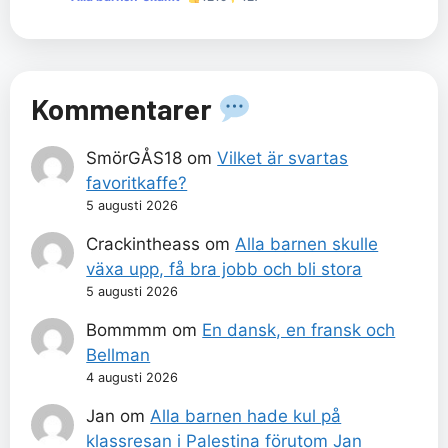
Kommentarer
SmörGÅS18
om
Vilket är svartas
favoritkaffe?
5 augusti 2026
Crackintheass
om
Alla barnen skulle
växa upp, få bra jobb och bli stora
5 augusti 2026
Bommmm
om
En dansk, en fransk och
Bellman
4 augusti 2026
Jan
om
Alla barnen hade kul på
klassresan i Palestina förutom Jan