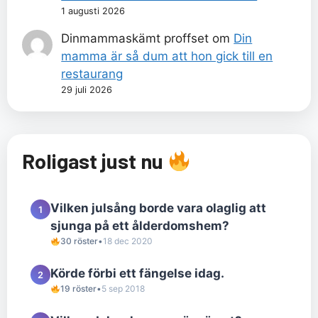
1 augusti 2026
Dinmammaskämt proffset
om
Din
mamma är så dum att hon gick till en
restaurang
29 juli 2026
Roligast just nu
Vilken julsång borde vara olaglig att
1
sjunga på ett ålderdomshem?
30 röster
•
18 dec 2020
Körde förbi ett fängelse idag.
2
19 röster
•
5 sep 2018