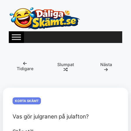
Hoppa
till
innehåll
Slumpat
Nästa
Tidigare
KORTA SKÄMT
Vas gör julgranen på julafton?