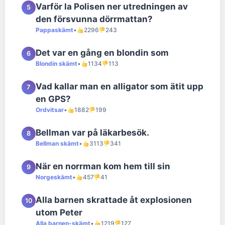
Varför la Polisen ner utredningen av
5
den försvunna dörrmattan?
Pappaskämt
•
2296
243
Det var en gång en blondin som
6
Blondin skämt
•
1134
113
Vad kallar man en alligator som ätit upp
7
en GPS?
Ordvitsar
•
1882
199
Bellman var på läkarbesök.
8
Bellman skämt
•
3113
341
När en norrman kom hem till sin
9
Norgeskämt
•
457
41
Alla barnen skrattade åt explosionen
10
utom Peter
Alla barnen-skämt
•
1219
127