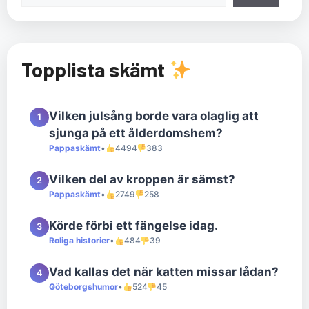
Topplista skämt
Vilken julsång borde vara olaglig att
1
sjunga på ett ålderdomshem?
Pappaskämt
•
4494
383
Vilken del av kroppen är sämst?
2
Pappaskämt
•
2749
258
Körde förbi ett fängelse idag.
3
Roliga historier
•
484
39
Vad kallas det när katten missar lådan?
4
Göteborgshumor
•
524
45