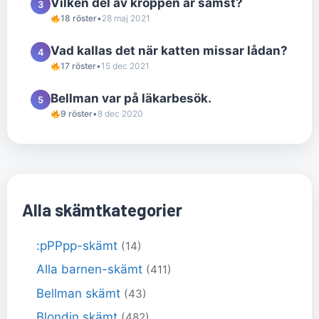
Vilken del av kroppen är sämst?
3
18 röster
•
28 maj 2021
Vad kallas det när katten missar lådan?
4
17 röster
•
15 dec 2021
Bellman var på läkarbesök.
5
9 röster
•
8 dec 2020
Alla skämtkategorier
:pPPpp-skämt
(14)
Alla barnen-skämt
(411)
Bellman skämt
(43)
Blondin skämt
(482)