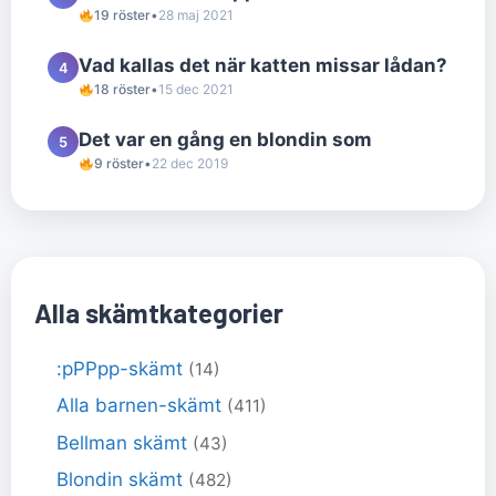
19 röster
•
28 maj 2021
Vad kallas det när katten missar lådan?
4
18 röster
•
15 dec 2021
Det var en gång en blondin som
5
9 röster
•
22 dec 2019
Alla skämtkategorier
:pPPpp-skämt
(14)
Alla barnen-skämt
(411)
Bellman skämt
(43)
Blondin skämt
(482)