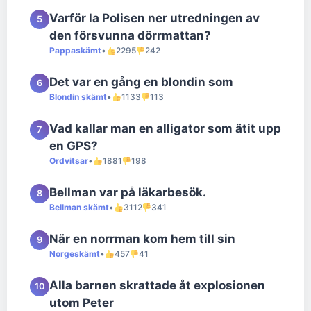
Varför la Polisen ner utredningen av
5
den försvunna dörrmattan?
Pappaskämt
•
2295
242
Det var en gång en blondin som
6
Blondin skämt
•
1133
113
Vad kallar man en alligator som ätit upp
7
en GPS?
Ordvitsar
•
1881
198
Bellman var på läkarbesök.
8
Bellman skämt
•
3112
341
När en norrman kom hem till sin
9
Norgeskämt
•
457
41
Alla barnen skrattade åt explosionen
10
utom Peter