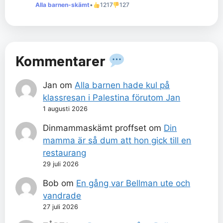
Alla barnen-skämt
•
1217
127
Kommentarer
Jan
om
Alla barnen hade kul på
klassresan i Palestina förutom Jan
1 augusti 2026
Dinmammaskämt proffset
om
Din
mamma är så dum att hon gick till en
restaurang
29 juli 2026
Bob
om
En gång var Bellman ute och
vandrade
27 juli 2026