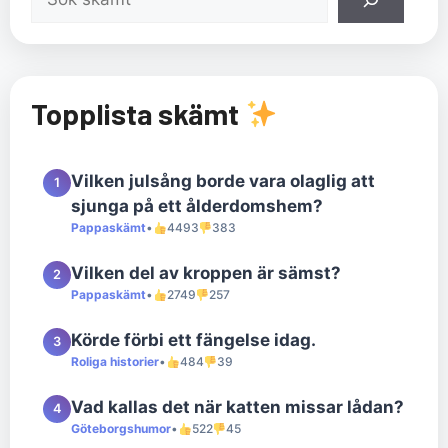
Topplista skämt
Vilken julsång borde vara olaglig att
1
sjunga på ett ålderdomshem?
Pappaskämt
•
4493
383
Vilken del av kroppen är sämst?
2
Pappaskämt
•
2749
257
Körde förbi ett fängelse idag.
3
Roliga historier
•
484
39
Vad kallas det när katten missar lådan?
4
Göteborgshumor
•
522
45