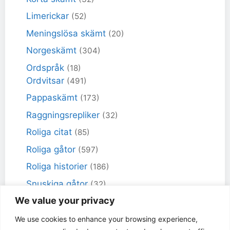
Limerickar
(52)
Meningslösa skämt
(20)
Norgeskämt
(304)
Ordspråk
(18)
Ordvitsar
(491)
Pappaskämt
(173)
Raggningsrepliker
(32)
Roliga citat
(85)
Roliga gåtor
(597)
Roliga historier
(186)
Snuskiga gåtor
(32)
We value your privacy
Snuskiga skämt
(98)
Sportskämt
(18)
We use cookies to enhance your browsing experience,