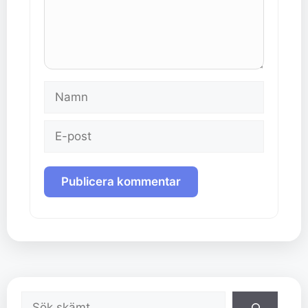
Namn
E-
post
Sök