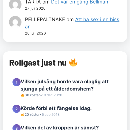
TÅRTA
om
Det var en gång Bellman
27 juli 2026
PELLEPALTNAKE
om
Att ha sex i en hiss
är
26 juli 2026
Roligast just nu
Vilken julsång borde vara olaglig att
1
sjunga på ett ålderdomshem?
30 röster
•
18 dec 2020
Körde förbi ett fängelse idag.
2
20 röster
•
5 sep 2018
Vilken del av kroppen är sämst?
3