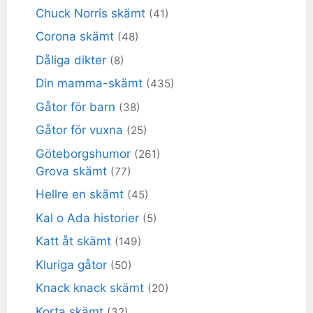
Chuck Norris skämt
(41)
Corona skämt
(48)
Dåliga dikter
(8)
Din mamma-skämt
(435)
Gåtor för barn
(38)
Gåtor för vuxna
(25)
Göteborgshumor
(261)
Grova skämt
(77)
Hellre en skämt
(45)
Kal o Ada historier
(5)
Katt åt skämt
(149)
Kluriga gåtor
(50)
Knack knack skämt
(20)
Korta skämt
(32)