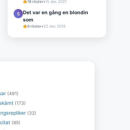
18 röster
•
15 dec 2021
Det var en gång en blondin
5
som
9 röster
•
22 dec 2019
sar
(491)
skämt
(173)
ngsrepliker
(32)
 citat
(85)