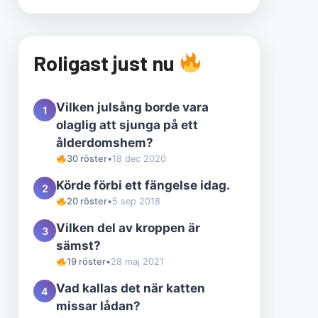
Roligast just nu
Vilken julsång borde vara
1
olaglig att sjunga på ett
ålderdomshem?
30 röster
•
18 dec 2020
Körde förbi ett fängelse idag.
2
20 röster
•
5 sep 2018
Vilken del av kroppen är
3
sämst?
19 röster
•
28 maj 2021
Vad kallas det när katten
4
missar lådan?