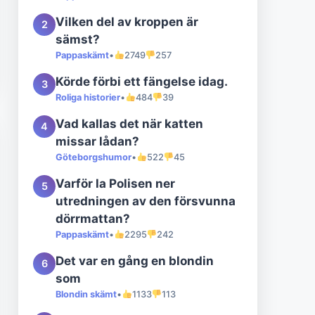
Vilken del av kroppen är
2
sämst?
Pappaskämt
•
2749
257
Körde förbi ett fängelse idag.
3
Roliga historier
•
484
39
Vad kallas det när katten
4
missar lådan?
Göteborgshumor
•
522
45
Varför la Polisen ner
5
utredningen av den försvunna
dörrmattan?
Pappaskämt
•
2295
242
Det var en gång en blondin
6
som
Blondin skämt
•
1133
113