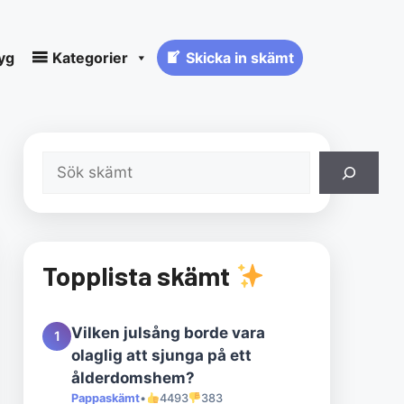
yg
Kategorier
Skicka in skämt
Sök
Topplista skämt
Vilken julsång borde vara
1
olaglig att sjunga på ett
ålderdomshem?
Pappaskämt
•
4493
383