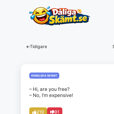
Hoppa
till
innehåll
Tidigare
ENGELSKA SKÄMT
– Hi, are you free?
– No, I’m expensive!
210
91