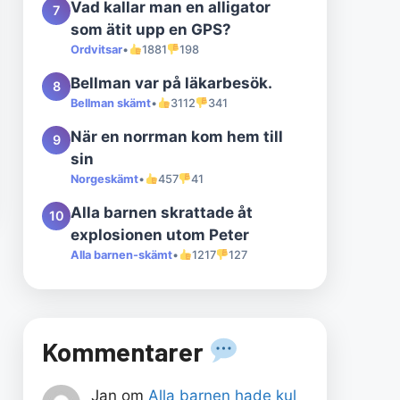
Vad kallar man en alligator
7
som ätit upp en GPS?
Ordvitsar
•
1881
198
Bellman var på läkarbesök.
8
Bellman skämt
•
3112
341
När en norrman kom hem till
9
sin
Norgeskämt
•
457
41
Alla barnen skrattade åt
10
explosionen utom Peter
Alla barnen-skämt
•
1217
127
Kommentarer
Jan
om
Alla barnen hade kul