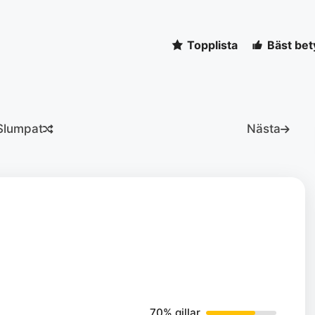
Topplista
Bäst bet
Slumpat
Nästa
70% gillar