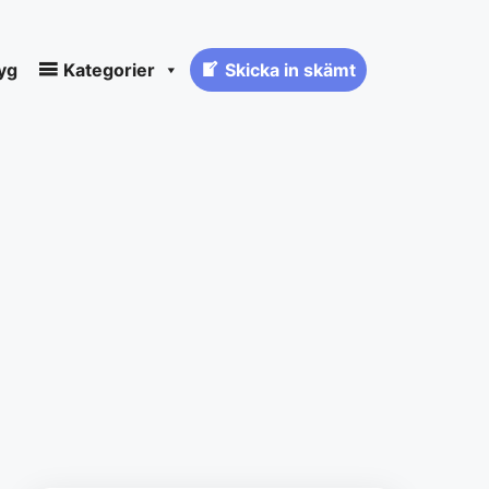
yg
Kategorier
Skicka in skämt