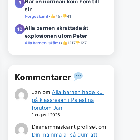
När en norrman kom hem till
9
sin
Norgeskämt
•
457
41
Alla barnen skrattade åt
10
explosionen utom Peter
Alla barnen-skämt
•
1217
127
Kommentarer
Jan
om
Alla barnen hade kul
på klassresan i Palestina
förutom Jan
1 augusti 2026
Dinmammaskämt proffset
om
Din mamma är så dum att