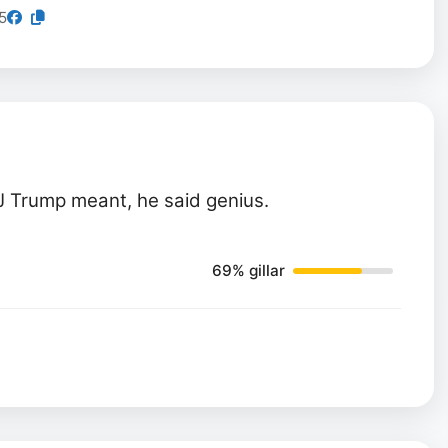
5
J Trump meant, he said genius.
69% gillar