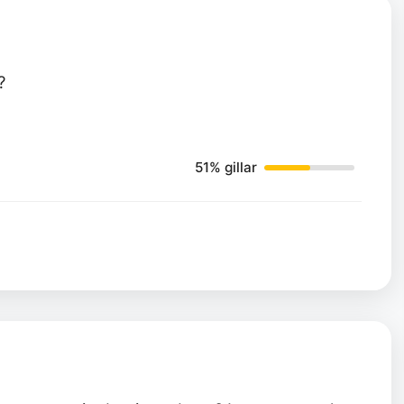
?
51% gillar