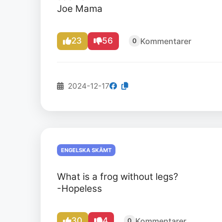
Joe Mama
23
56
Kommentarer
0
2024-12-17
ENGELSKA SKÄMT
What is a frog without legs?
-Hopeless
30
4
Kommentarer
0