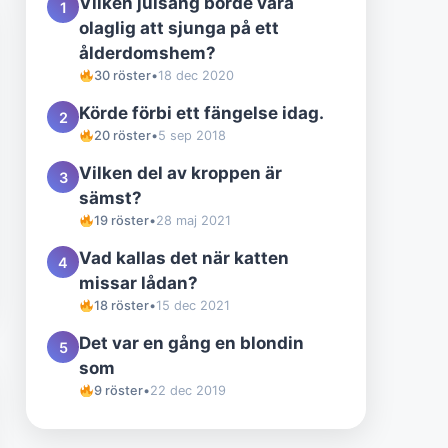
Vilken julsång borde vara
1
olaglig att sjunga på ett
ålderdomshem?
30 röster
•
18 dec 2020
Körde förbi ett fängelse idag.
2
20 röster
•
5 sep 2018
Vilken del av kroppen är
3
sämst?
19 röster
•
28 maj 2021
Vad kallas det när katten
4
missar lådan?
18 röster
•
15 dec 2021
Det var en gång en blondin
5
som
9 röster
•
22 dec 2019