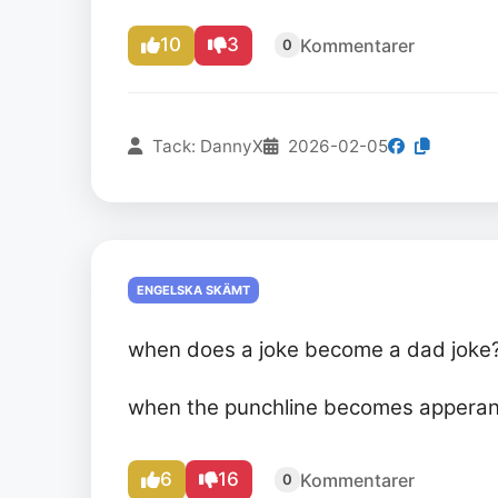
10
3
Kommentarer
0
Tack: DannyX
2026-02-05
ENGELSKA SKÄMT
when does a joke become a dad joke
when the punchline becomes apperan
6
16
Kommentarer
0