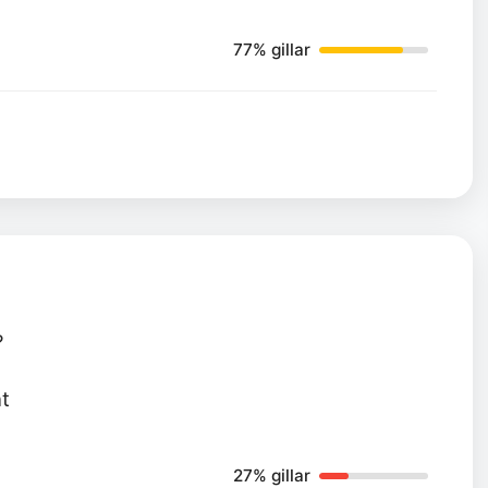
77% gillar
?
t
27% gillar