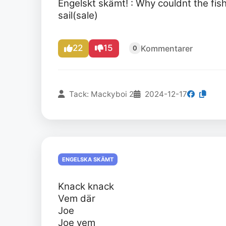
Engelskt skämt! : Why couldnt the fis
sail(sale)
22
15
Kommentarer
0
Tack: Mackyboi 2
2024-12-17
ENGELSKA SKÄMT
Knack knack
Vem där
Joe
Joe vem