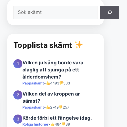
Sök
Topplista skämt
Vilken julsång borde vara
1
olaglig att sjunga på ett
ålderdomshem?
Pappaskämt
•
4493
383
Vilken del av kroppen är
2
sämst?
Pappaskämt
•
2749
257
Körde förbi ett fängelse idag.
3
Roliga historier
•
484
39