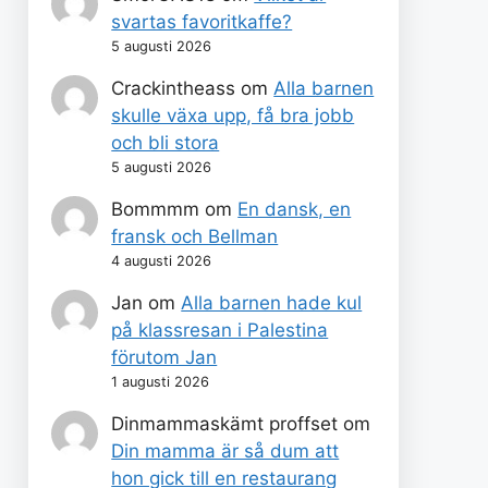
svartas favoritkaffe?
5 augusti 2026
Crackintheass
om
Alla barnen
skulle växa upp, få bra jobb
och bli stora
5 augusti 2026
Bommmm
om
En dansk, en
fransk och Bellman
4 augusti 2026
Jan
om
Alla barnen hade kul
på klassresan i Palestina
förutom Jan
1 augusti 2026
Dinmammaskämt proffset
om
Din mamma är så dum att
hon gick till en restaurang