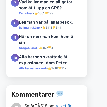
Vad kallar man en alligator
7
som ätit upp en GPS?
Ordvitsar
•
1881
199
Bellman var på läkarbesök.
8
Bellman skämt
•
3113
341
När en norrman kom hem till
9
sin
Norgeskämt
•
457
41
Alla barnen skrattade åt
10
explosionen utom Peter
Alla barnen-skämt
•
1218
127
Kommentarer
SmörGÅS18
om
Vilket är