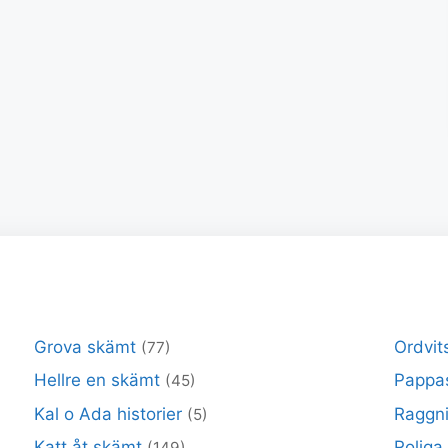
Grova skämt
Ordvit
(77)
Hellre en skämt
Pappa
(45)
Kal o Ada historier
Raggni
(5)
Katt åt skämt
Roliga
(149)