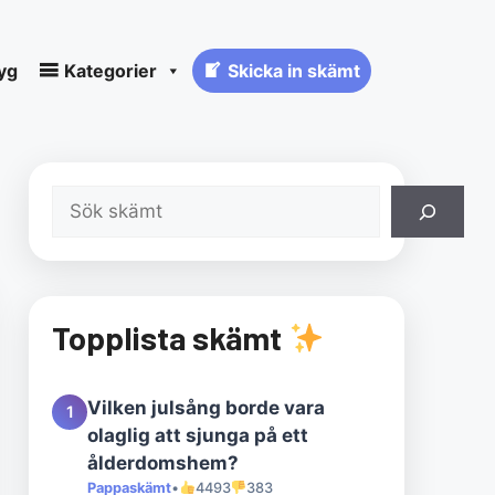
yg
Kategorier
Skicka in skämt
Sök
Topplista skämt
Vilken julsång borde vara
1
olaglig att sjunga på ett
ålderdomshem?
Pappaskämt
•
4493
383