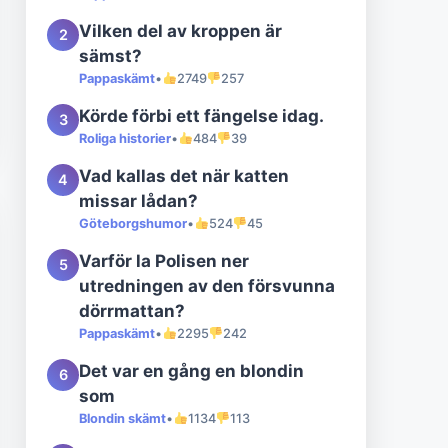
Vilken del av kroppen är
2
sämst?
Pappaskämt
•
2749
257
Körde förbi ett fängelse idag.
3
Roliga historier
•
484
39
Vad kallas det när katten
4
missar lådan?
Göteborgshumor
•
524
45
Varför la Polisen ner
5
utredningen av den försvunna
dörrmattan?
Pappaskämt
•
2295
242
Det var en gång en blondin
6
som
Blondin skämt
•
1134
113