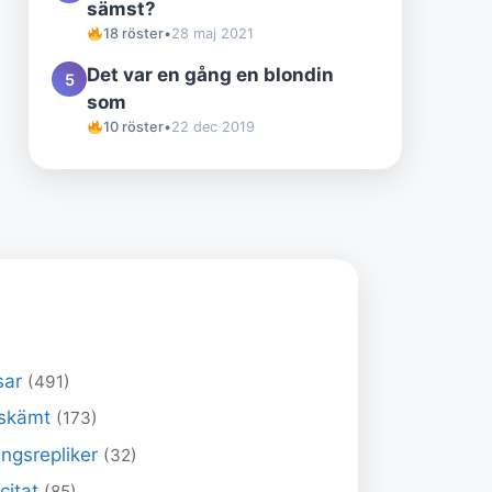
sämst?
18 röster
•
28 maj 2021
Det var en gång en blondin
5
som
10 röster
•
22 dec 2019
sar
(491)
skämt
(173)
ngsrepliker
(32)
 citat
(85)