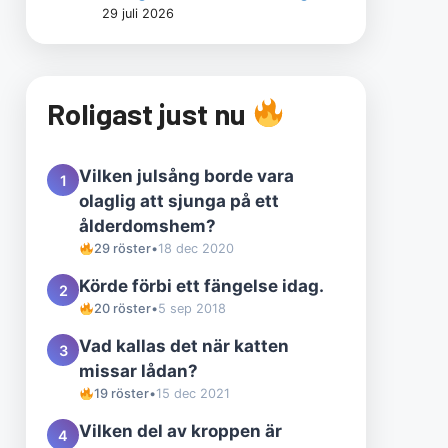
29 juli 2026
Roligast just nu
Vilken julsång borde vara
1
olaglig att sjunga på ett
ålderdomshem?
29 röster
•
18 dec 2020
Körde förbi ett fängelse idag.
2
20 röster
•
5 sep 2018
Vad kallas det när katten
3
missar lådan?
19 röster
•
15 dec 2021
Vilken del av kroppen är
4