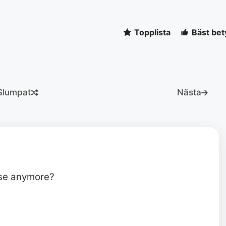
Topplista
Bäst bet
Slumpat
Nästa
use anymore?