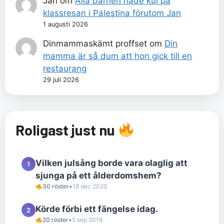
Jan
om
Alla barnen hade kul på
klassresan i Palestina förutom Jan
1 augusti 2026
Dinmammaskämt proffset
om
Din
mamma är så dum att hon gick till en
restaurang
29 juli 2026
Roligast just nu
Vilken julsång borde vara olaglig att
1
sjunga på ett ålderdomshem?
30 röster
•
18 dec 2020
Körde förbi ett fängelse idag.
2
20 röster
•
5 sep 2018