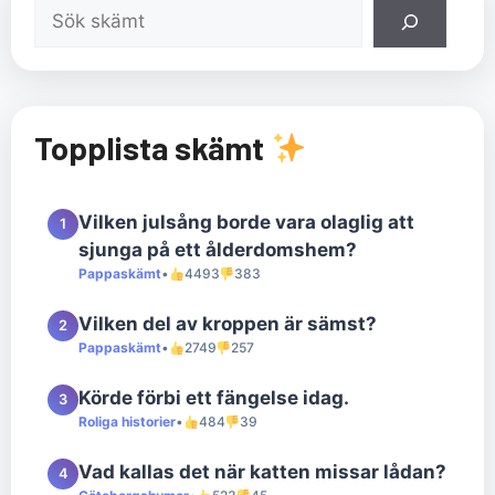
Sök
Topplista skämt
Vilken julsång borde vara olaglig att
1
sjunga på ett ålderdomshem?
Pappaskämt
•
4493
383
Vilken del av kroppen är sämst?
2
Pappaskämt
•
2749
257
Körde förbi ett fängelse idag.
3
Roliga historier
•
484
39
Vad kallas det när katten missar lådan?
4