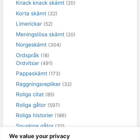
Knack knack skämt
(20)
Korta skämt
(32)
Limerickar
(52)
Meningslösa skämt
(20)
Norgeskämt
(304)
Ordspråk
(18)
Ordvitsar
(491)
Pappaskämt
(173)
Raggningsrepliker
(32)
Roliga citat
(85)
Roliga gåtor
(597)
Roliga historier
(186)
Snuskiga gåtor
(32)
We value your privacy
Snuskiga skämt
(98)