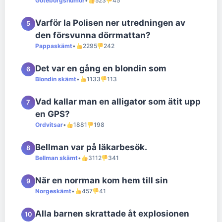
Göteborgshumor
•
523
45
Varför la Polisen ner utredningen av
5
den försvunna dörrmattan?
Pappaskämt
•
2295
242
Det var en gång en blondin som
6
Blondin skämt
•
1133
113
Vad kallar man en alligator som ätit upp
7
en GPS?
Ordvitsar
•
1881
198
Bellman var på läkarbesök.
8
Bellman skämt
•
3112
341
När en norrman kom hem till sin
9
Norgeskämt
•
457
41
Alla barnen skrattade åt explosionen
10