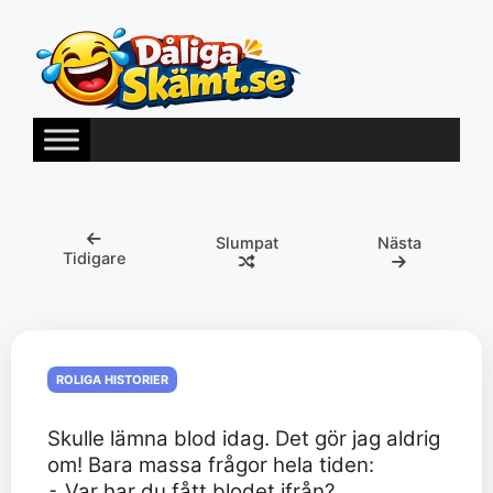
Hoppa
till
innehåll
Slumpat
Nästa
Tidigare
ROLIGA HISTORIER
Skulle lämna blod idag. Det gör jag aldrig
om! Bara massa frågor hela tiden:
⁃ Var har du fått blodet ifrån?