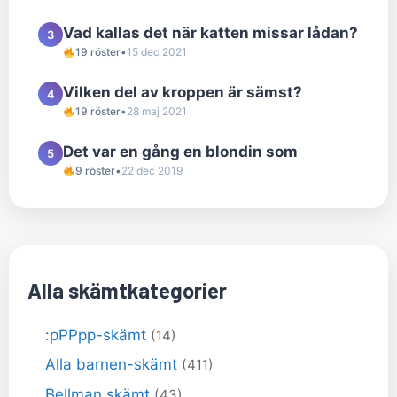
Vad kallas det när katten missar lådan?
3
19 röster
•
15 dec 2021
Vilken del av kroppen är sämst?
4
19 röster
•
28 maj 2021
Det var en gång en blondin som
5
9 röster
•
22 dec 2019
Alla skämtkategorier
:pPPpp-skämt
(14)
Alla barnen-skämt
(411)
Bellman skämt
(43)