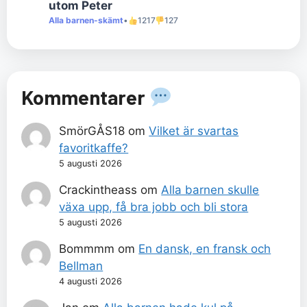
utom Peter
Alla barnen-skämt
•
1217
127
Kommentarer
SmörGÅS18
om
Vilket är svartas
favoritkaffe?
5 augusti 2026
Crackintheass
om
Alla barnen skulle
växa upp, få bra jobb och bli stora
5 augusti 2026
Bommmm
om
En dansk, en fransk och
Bellman
4 augusti 2026