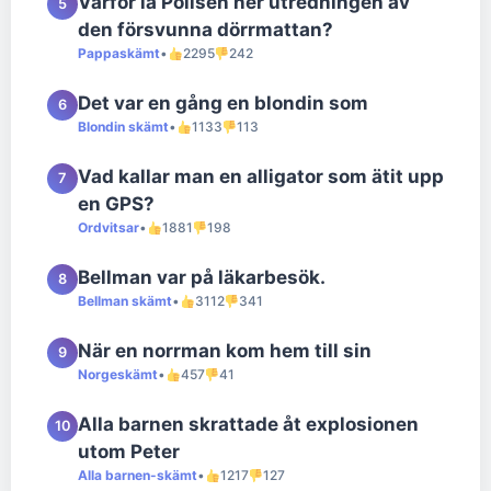
Varför la Polisen ner utredningen av
5
den försvunna dörrmattan?
Pappaskämt
•
2295
242
Det var en gång en blondin som
6
Blondin skämt
•
1133
113
Vad kallar man en alligator som ätit upp
7
en GPS?
Ordvitsar
•
1881
198
Bellman var på läkarbesök.
8
Bellman skämt
•
3112
341
När en norrman kom hem till sin
9
Norgeskämt
•
457
41
Alla barnen skrattade åt explosionen
10
utom Peter
Alla barnen-skämt
•
1217
127