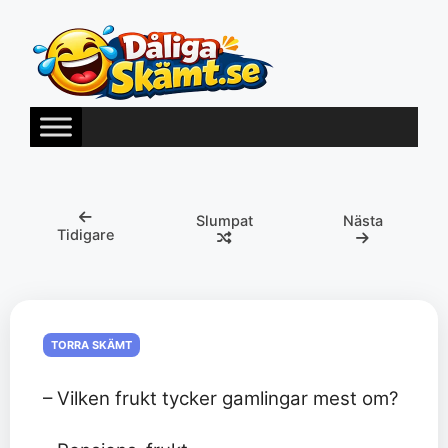
Hoppa
till
innehåll
Slumpat
Nästa
Tidigare
TORRA SKÄMT
– Vilken frukt tycker gamlingar mest om?