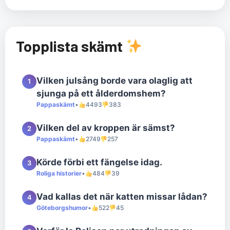
Topplista skämt
Vilken julsång borde vara olaglig att
1
sjunga på ett ålderdomshem?
Pappaskämt
•
4493
383
Vilken del av kroppen är sämst?
2
Pappaskämt
•
2749
257
Körde förbi ett fängelse idag.
3
Roliga historier
•
484
39
Vad kallas det när katten missar lådan?
4
Göteborgshumor
•
522
45