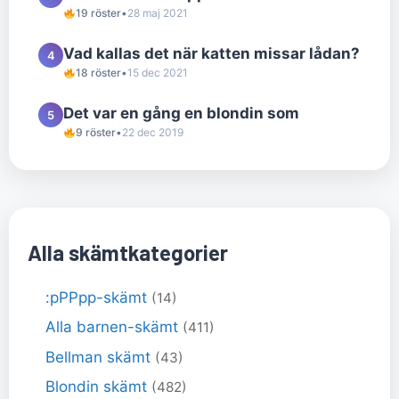
19 röster
•
28 maj 2021
Vad kallas det när katten missar lådan?
4
18 röster
•
15 dec 2021
Det var en gång en blondin som
5
9 röster
•
22 dec 2019
Alla skämtkategorier
:pPPpp-skämt
(14)
Alla barnen-skämt
(411)
Bellman skämt
(43)
Blondin skämt
(482)