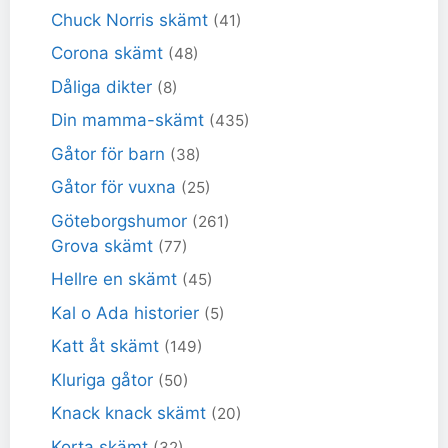
Chuck Norris skämt
(41)
Corona skämt
(48)
Dåliga dikter
(8)
Din mamma-skämt
(435)
Gåtor för barn
(38)
Gåtor för vuxna
(25)
Göteborgshumor
(261)
Grova skämt
(77)
Hellre en skämt
(45)
Kal o Ada historier
(5)
Katt åt skämt
(149)
Kluriga gåtor
(50)
Knack knack skämt
(20)
Korta skämt
(32)