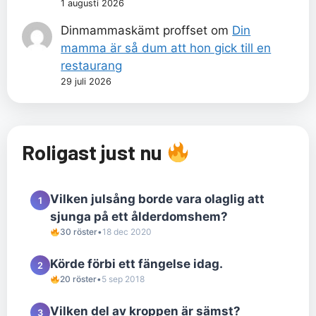
1 augusti 2026
Dinmammaskämt proffset
om
Din
mamma är så dum att hon gick till en
restaurang
29 juli 2026
Roligast just nu
Vilken julsång borde vara olaglig att
1
sjunga på ett ålderdomshem?
30 röster
•
18 dec 2020
Körde förbi ett fängelse idag.
2
20 röster
•
5 sep 2018
Vilken del av kroppen är sämst?
3