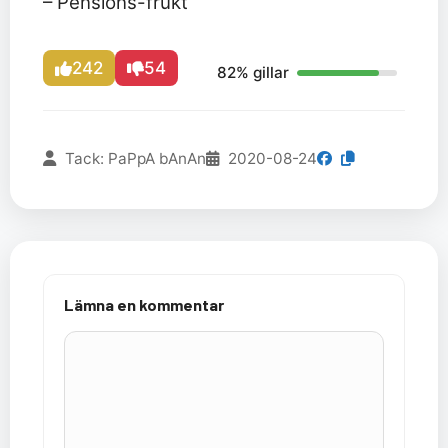
– Pensions-frukt
242
54
82% gillar
Tack: PaPpA bAnAn
2020-08-24
Lämna en kommentar
Kommentar