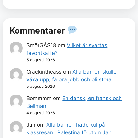
Kommentarer
SmörGÅS18
om
Vilket är svartas
favoritkaffe?
5 augusti 2026
Crackintheass
om
Alla barnen skulle
växa upp, få bra jobb och bli stora
5 augusti 2026
Bommmm
om
En dansk, en fransk och
Bellman
4 augusti 2026
Jan
om
Alla barnen hade kul på
klassresan i Palestina förutom Jan