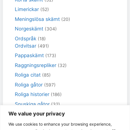
Limerickar
(52)
Meningslösa skämt
(20)
Norgeskämt
(304)
Ordspråk
(18)
Ordvitsar
(491)
Pappaskämt
(173)
Raggningsrepliker
(32)
Roliga citat
(85)
Roliga gåtor
(597)
Roliga historier
(186)
Snuskiga gåtor
(32)
We value your privacy
Snuskiga skämt
(98)
Sportskämt
(18)
We use cookies to enhance your browsing experience,