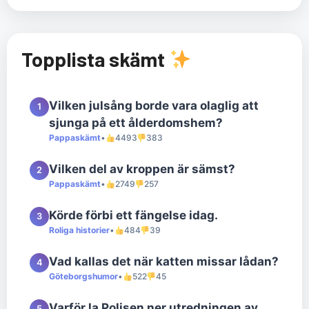
Topplista skämt
Vilken julsång borde vara olaglig att
1
sjunga på ett ålderdomshem?
Pappaskämt
•
4493
383
Vilken del av kroppen är sämst?
2
Pappaskämt
•
2749
257
Körde förbi ett fängelse idag.
3
Roliga historier
•
484
39
Vad kallas det när katten missar lådan?
4
Göteborgshumor
•
522
45
Varför la Polisen ner utredningen av
5