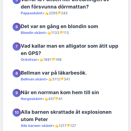
den försvunna dörrmattan?
Pappaskämt
•
2295
242
Det var en gång en blondin som
6
Blondin skämt
•
1133
113
Vad kallar man en alligator som ätit upp
7
en GPS?
Ordvitsar
•
1881
198
Bellman var på läkarbesök.
8
Bellman skämt
•
3112
341
När en norrman kom hem till sin
9
Norgeskämt
•
457
41
Alla barnen skrattade åt explosionen
10
utom Peter
Alla barnen-skämt
•
1217
127