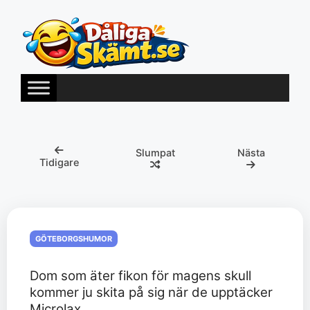
Hoppa
till
innehåll
Slumpat
Nästa
Tidigare
GÖTEBORGSHUMOR
Dom som äter fikon för magens skull
kommer ju skita på sig när de upptäcker
Microlax