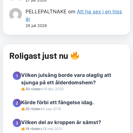
27 juli 2026
PELLEPALTNAKE
om
Att ha sex i en hiss
är
26 juli 2026
Roligast just nu
Vilken julsång borde vara olaglig att
1
sjunga på ett ålderdomshem?
30 röster
•
18 dec 2020
Körde förbi ett fängelse idag.
2
20 röster
•
5 sep 2018
Vilken del av kroppen är sämst?
3
19 röster
•
28 maj 2021