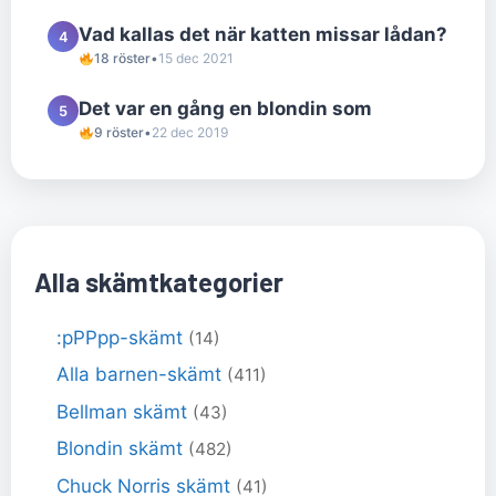
Vad kallas det när katten missar lådan?
4
18 röster
•
15 dec 2021
Det var en gång en blondin som
5
9 röster
•
22 dec 2019
Alla skämtkategorier
:pPPpp-skämt
(14)
Alla barnen-skämt
(411)
Bellman skämt
(43)
Blondin skämt
(482)
Chuck Norris skämt
(41)