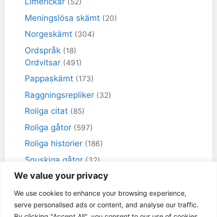
Limerickar
(52)
Meningslösa skämt
(20)
Norgeskämt
(304)
Ordspråk
(18)
Ordvitsar
(491)
Pappaskämt
(173)
Raggningsrepliker
(32)
Roliga citat
(85)
Roliga gåtor
(597)
Roliga historier
(186)
Snuskiga gåtor
(32)
We value your privacy
Snuskiga skämt
(98)
Sportskämt
(18)
We use cookies to enhance your browsing experience,
serve personalised ads or content, and analyse our traffic.
Torra skämt
(461)
By clicking "Accept All", you consent to our use of cookies.