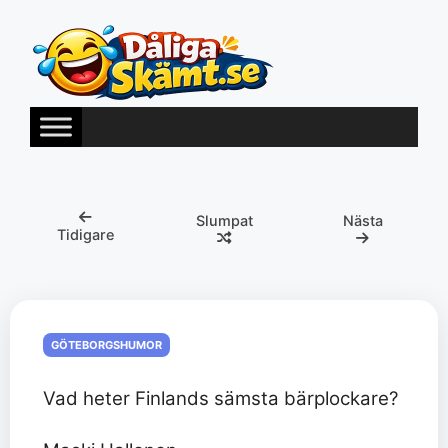
Hoppa
till
innehåll
Slumpat
Nästa
Tidigare
GÖTEBORGSHUMOR
Vad heter Finlands sämsta bärplockare?