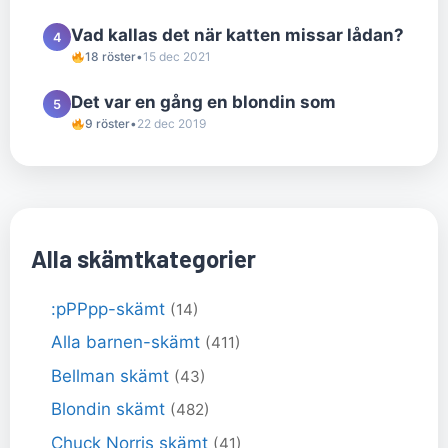
Vad kallas det när katten missar lådan?
4
18 röster
•
15 dec 2021
Det var en gång en blondin som
5
9 röster
•
22 dec 2019
Alla skämtkategorier
:pPPpp-skämt
(14)
Alla barnen-skämt
(411)
Bellman skämt
(43)
Blondin skämt
(482)
Chuck Norris skämt
(41)