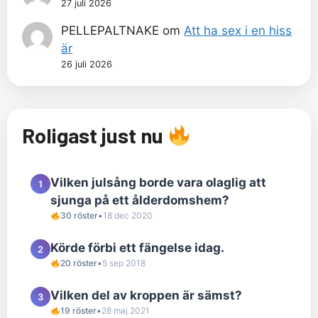
27 juli 2026
PELLEPALTNAKE
om
Att ha sex i en hiss
är
26 juli 2026
Roligast just nu
Vilken julsång borde vara olaglig att
1
sjunga på ett ålderdomshem?
30 röster
•
18 dec 2020
Körde förbi ett fängelse idag.
2
20 röster
•
5 sep 2018
Vilken del av kroppen är sämst?
3
19 röster
•
28 maj 2021