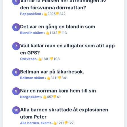
Varför la Polisen ner utredningen av
5
den försvunna dörrmattan?
Pappaskämt
•
2295
242
Det var en gång en blondin som
6
Blondin skämt
•
1133
113
Vad kallar man en alligator som ätit upp
7
en GPS?
Ordvitsar
•
1881
198
Bellman var på läkarbesök.
8
Bellman skämt
•
3111
341
När en norrman kom hem till sin
9
Norgeskämt
•
457
41
Alla barnen skrattade åt explosionen
10
utom Peter
Alla barnen-skämt
•
1217
127