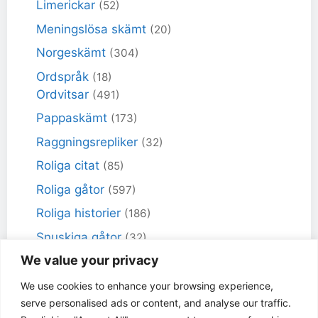
Limerickar
(52)
Meningslösa skämt
(20)
Norgeskämt
(304)
Ordspråk
(18)
Ordvitsar
(491)
Pappaskämt
(173)
Raggningsrepliker
(32)
Roliga citat
(85)
Roliga gåtor
(597)
Roliga historier
(186)
Snuskiga gåtor
(32)
We value your privacy
Snuskiga skämt
(98)
Sportskämt
(18)
We use cookies to enhance your browsing experience,
serve personalised ads or content, and analyse our traffic.
Torra skämt
(461)