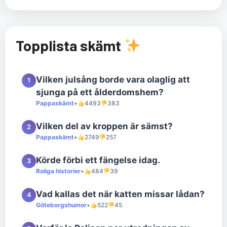
Topplista skämt
Vilken julsång borde vara olaglig att
1
sjunga på ett ålderdomshem?
Pappaskämt
•
4493
383
Vilken del av kroppen är sämst?
2
Pappaskämt
•
2749
257
Körde förbi ett fängelse idag.
3
Roliga historier
•
484
39
Vad kallas det när katten missar lådan?
4
Göteborgshumor
•
522
45