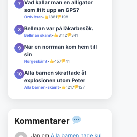
Vad kallar man en alligator
7
som ätit upp en GPS?
Ordvitsar
•
1881
198
Bellman var på läkarbesök.
8
Bellman skämt
•
3112
341
När en norrman kom hem till
9
sin
Norgeskämt
•
457
41
Alla barnen skrattade åt
10
explosionen utom Peter
Alla barnen-skämt
•
1217
127
Kommentarer
Jan
om
Alla barnen hade kul