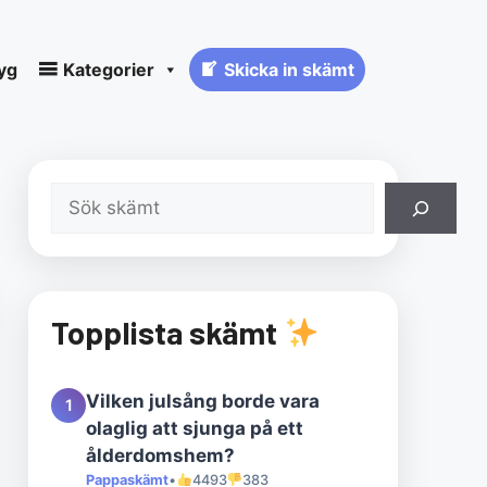
yg
Kategorier
Skicka in skämt
Sök
Topplista skämt
Vilken julsång borde vara
1
olaglig att sjunga på ett
ålderdomshem?
Pappaskämt
•
4493
383