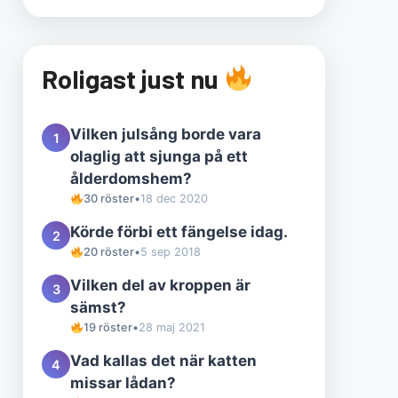
Roligast just nu
Vilken julsång borde vara
1
olaglig att sjunga på ett
ålderdomshem?
30 röster
•
18 dec 2020
Körde förbi ett fängelse idag.
2
20 röster
•
5 sep 2018
Vilken del av kroppen är
3
sämst?
19 röster
•
28 maj 2021
Vad kallas det när katten
4
missar lådan?