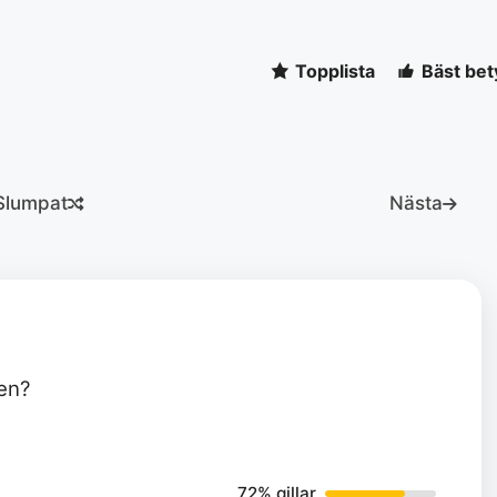
Topplista
Bäst bet
Slumpat
Nästa
en?
72% gillar