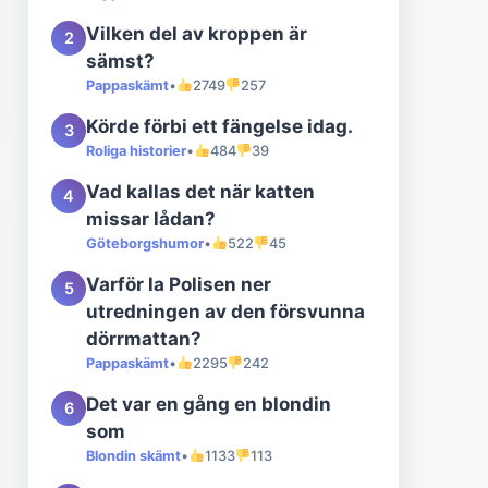
Vilken del av kroppen är
2
sämst?
Pappaskämt
•
2749
257
Körde förbi ett fängelse idag.
3
Roliga historier
•
484
39
Vad kallas det när katten
4
missar lådan?
Göteborgshumor
•
522
45
Varför la Polisen ner
5
utredningen av den försvunna
dörrmattan?
Pappaskämt
•
2295
242
Det var en gång en blondin
6
som
Blondin skämt
•
1133
113