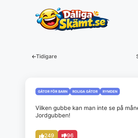
Hoppa
till
innehåll
Tidigare
GÅTOR FÖR BARN
ROLIGA GÅTOR
RYMDEN
Vilken gubbe kan man inte se på mån
Jordgubben!
249
96