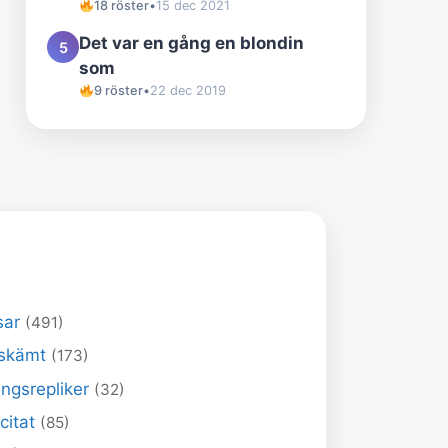
18 röster
•
15 dec 2021
Det var en gång en blondin
5
som
9 röster
•
22 dec 2019
sar
(491)
skämt
(173)
ngsrepliker
(32)
 citat
(85)