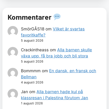
Kommentarer
SmörGÅS18
om
Vilket är svartas
favoritkaffe?
5 augusti 2026
Crackintheass
om
Alla barnen skulle
växa upp, få bra jobb och bli stora
5 augusti 2026
Bommmm
om
En dansk, en fransk och
Bellman
4 augusti 2026
Jan
om
Alla barnen hade kul på
klassresan i Palestina förutom Jan
1 augusti 2026