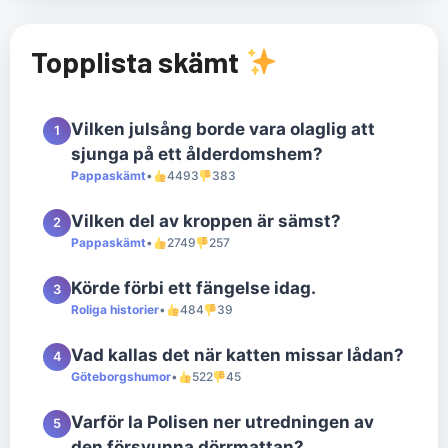
Topplista skämt
Vilken julsång borde vara olaglig att
1
sjunga på ett ålderdomshem?
Pappaskämt
•
4493
383
Vilken del av kroppen är sämst?
2
Pappaskämt
•
2749
257
Körde förbi ett fängelse idag.
3
Roliga historier
•
484
39
Vad kallas det när katten missar lådan?
4
Göteborgshumor
•
522
45
Varför la Polisen ner utredningen av
5
den försvunna dörrmattan?