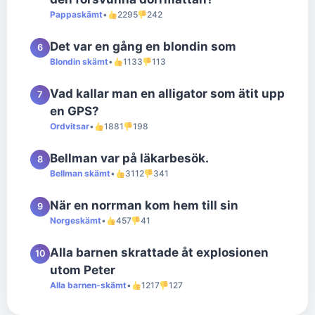
Pappaskämt
•
2295
242
Det var en gång en blondin som
6
Blondin skämt
•
1133
113
Vad kallar man en alligator som ätit upp
7
en GPS?
Ordvitsar
•
1881
198
Bellman var på läkarbesök.
8
Bellman skämt
•
3112
341
När en norrman kom hem till sin
9
Norgeskämt
•
457
41
Alla barnen skrattade åt explosionen
10
utom Peter
Alla barnen-skämt
•
1217
127