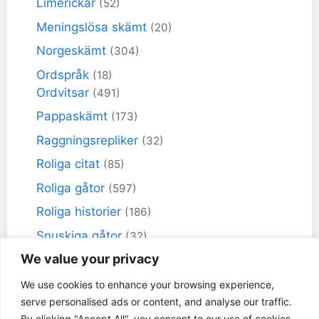
Limerickar
(52)
Meningslösa skämt
(20)
Norgeskämt
(304)
Ordspråk
(18)
Ordvitsar
(491)
Pappaskämt
(173)
Raggningsrepliker
(32)
Roliga citat
(85)
Roliga gåtor
(597)
Roliga historier
(186)
Snuskiga gåtor
(32)
We value your privacy
Snuskiga skämt
(98)
Sportskämt
(18)
We use cookies to enhance your browsing experience,
serve personalised ads or content, and analyse our traffic.
Torra skämt
(461)
By clicking "Accept All", you consent to our use of cookies.