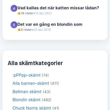
Vad kallas det när katten missar lådan?
4
18 röster
•
15 dec 2021
Det var en gång en blondin som
5
9 röster
•
22 dec 2019
Alla skämtkategorier
:pPPpp-skämt
(14)
Alla barnen-skämt
(411)
Bellman skämt
(43)
Blondin skämt
(482)
Chuck Norris skämt
(41)