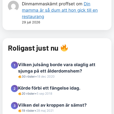
Dinmammaskämt proffset
om
Din
mamma är så dum att hon gick till en
restaurang
29 juli 2026
Roligast just nu
Vilken julsång borde vara olaglig att
1
sjunga på ett ålderdomshem?
30 röster
•
18 dec 2020
Körde förbi ett fängelse idag.
2
20 röster
•
5 sep 2018
Vilken del av kroppen är sämst?
3
19 röster
•
28 maj 2021