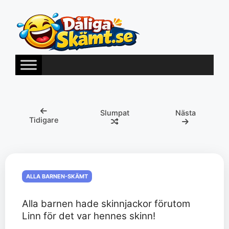
Hoppa
till
innehåll
Slumpat
Nästa
Tidigare
ALLA BARNEN-SKÄMT
Alla barnen hade skinnjackor förutom
Linn för det var hennes skinn!