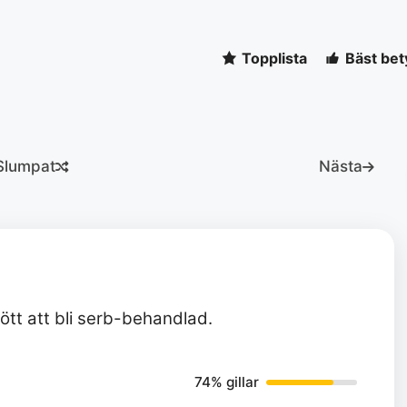
Topplista
Bäst bet
Slumpat
Nästa
rött att bli serb-behandlad.
74% gillar