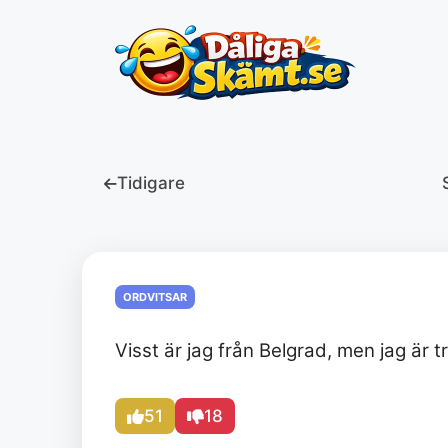
Hoppa
till
innehåll
Tidigare
ORDVITSAR
Visst är jag från Belgrad, men jag är t
51
18