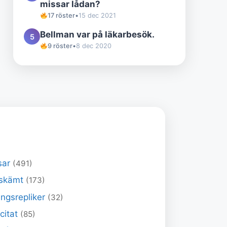
missar lådan?
17 röster
•
15 dec 2021
Bellman var på läkarbesök.
5
9 röster
•
8 dec 2020
sar
(491)
skämt
(173)
ngsrepliker
(32)
 citat
(85)