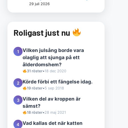
29 juli 2026
Roligast just nu
Vilken julsång borde vara
1
olaglig att sjunga på ett
ålderdomshem?
31 röster
•
18 dec 2020
Körde förbi ett fängelse idag.
2
19 röster
•
5 sep 2018
Vilken del av kroppen är
3
sämst?
18 röster
•
28 maj 2021
Vad kallas det när katten
4