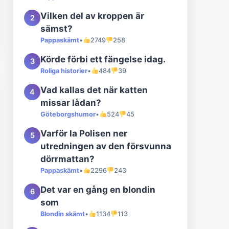
Vilken del av kroppen är
2
sämst?
Pappaskämt
•
2749
258
Körde förbi ett fängelse idag.
3
Roliga historier
•
484
39
Vad kallas det när katten
4
missar lådan?
Göteborgshumor
•
524
45
Varför la Polisen ner
5
utredningen av den försvunna
dörrmattan?
Pappaskämt
•
2296
243
Det var en gång en blondin
6
som
Blondin skämt
•
1134
113