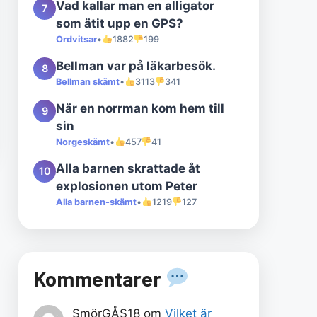
Vad kallar man en alligator
7
som ätit upp en GPS?
Ordvitsar
•
1882
199
Bellman var på läkarbesök.
8
Bellman skämt
•
3113
341
När en norrman kom hem till
9
sin
Norgeskämt
•
457
41
Alla barnen skrattade åt
10
explosionen utom Peter
Alla barnen-skämt
•
1219
127
Kommentarer
SmörGÅS18
om
Vilket är