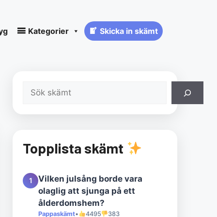
yg
Kategorier
Skicka in skämt
Sök
Topplista skämt
Vilken julsång borde vara
1
olaglig att sjunga på ett
ålderdomshem?
Pappaskämt
•
4495
383