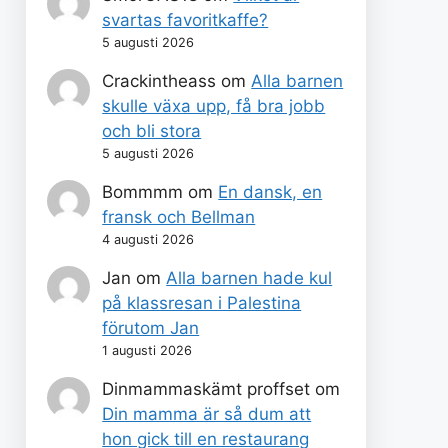
svartas favoritkaffe?
5 augusti 2026
Crackintheass
om
Alla barnen
skulle växa upp, få bra jobb
och bli stora
5 augusti 2026
Bommmm
om
En dansk, en
fransk och Bellman
4 augusti 2026
Jan
om
Alla barnen hade kul
på klassresan i Palestina
förutom Jan
1 augusti 2026
Dinmammaskämt proffset
om
Din mamma är så dum att
hon gick till en restaurang