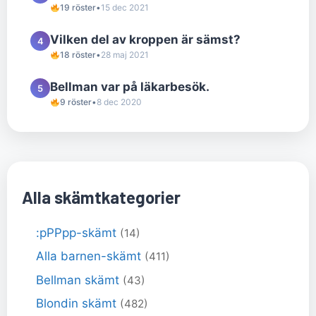
19 röster
•
15 dec 2021
Vilken del av kroppen är sämst?
4
18 röster
•
28 maj 2021
Bellman var på läkarbesök.
5
9 röster
•
8 dec 2020
Alla skämtkategorier
:pPPpp-skämt
(14)
Alla barnen-skämt
(411)
Bellman skämt
(43)
Blondin skämt
(482)