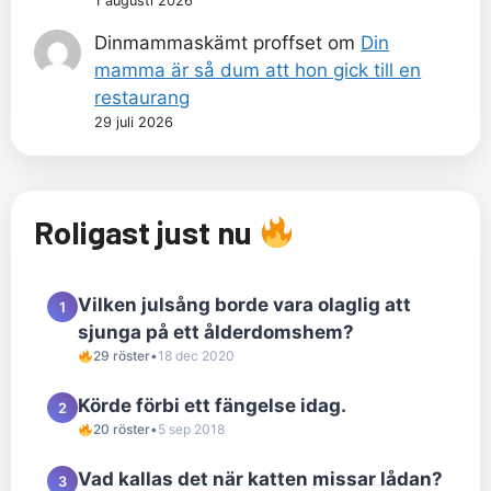
1 augusti 2026
Dinmammaskämt proffset
om
Din
mamma är så dum att hon gick till en
restaurang
29 juli 2026
Roligast just nu
Vilken julsång borde vara olaglig att
1
sjunga på ett ålderdomshem?
29 röster
•
18 dec 2020
Körde förbi ett fängelse idag.
2
20 röster
•
5 sep 2018
Vad kallas det när katten missar lådan?
3