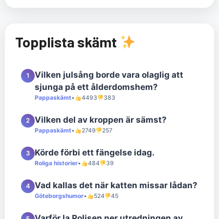
Topplista skämt
Vilken julsång borde vara olaglig att
1
sjunga på ett ålderdomshem?
Pappaskämt
•
4493
383
Vilken del av kroppen är sämst?
2
Pappaskämt
•
2749
257
Körde förbi ett fängelse idag.
3
Roliga historier
•
484
39
Vad kallas det när katten missar lådan?
4
Göteborgshumor
•
524
45
Varför la Polisen ner utredningen av
5