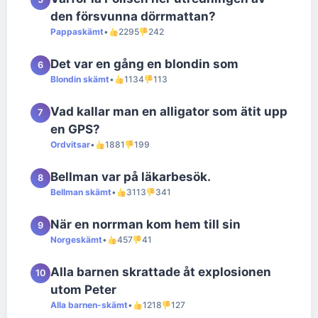
den försvunna dörrmattan?
Pappaskämt
•
2295
242
Det var en gång en blondin som
6
Blondin skämt
•
1134
113
Vad kallar man en alligator som ätit upp
7
en GPS?
Ordvitsar
•
1881
199
Bellman var på läkarbesök.
8
Bellman skämt
•
3113
341
När en norrman kom hem till sin
9
Norgeskämt
•
457
41
Alla barnen skrattade åt explosionen
10
utom Peter
Alla barnen-skämt
•
1218
127