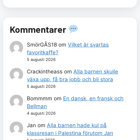
Kommentarer
SmörGÅS18
om
Vilket är svartas
favoritkaffe?
5 augusti 2026
Crackintheass
om
Alla barnen skulle
växa upp, få bra jobb och bli stora
5 augusti 2026
Bommmm
om
En dansk, en fransk och
Bellman
4 augusti 2026
Jan
om
Alla barnen hade kul på
klassresan i Palestina förutom Jan