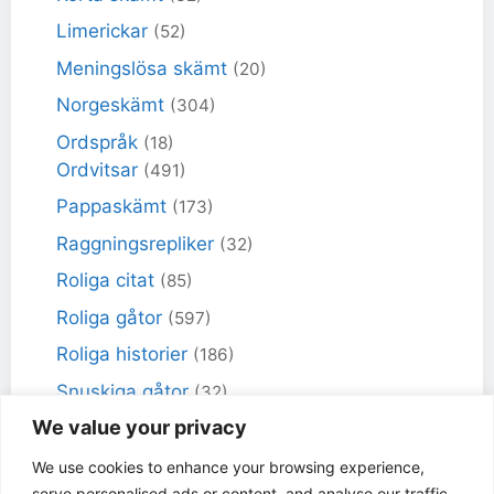
Limerickar
(52)
Meningslösa skämt
(20)
Norgeskämt
(304)
Ordspråk
(18)
Ordvitsar
(491)
Pappaskämt
(173)
Raggningsrepliker
(32)
Roliga citat
(85)
Roliga gåtor
(597)
Roliga historier
(186)
Snuskiga gåtor
(32)
We value your privacy
Snuskiga skämt
(98)
Sportskämt
(18)
We use cookies to enhance your browsing experience,
serve personalised ads or content, and analyse our traffic.