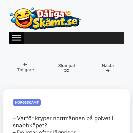
Hoppa
till
innehåll
Slumpat
Nästa
Tidigare
NORGESKÄMT
– Varför kryper norrmännen på golvet i
snabbköpet?
– De letar efter lågpriser.