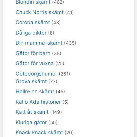
Blondin skämt
(482)
Chuck Norris skämt
(41)
Corona skämt
(48)
Dåliga dikter
(8)
Din mamma-skämt
(435)
Gåtor för barn
(38)
Gåtor för vuxna
(25)
Göteborgshumor
(261)
Grova skämt
(77)
Hellre en skämt
(45)
Kal o Ada historier
(5)
Katt åt skämt
(149)
Kluriga gåtor
(50)
Knack knack skämt
(20)