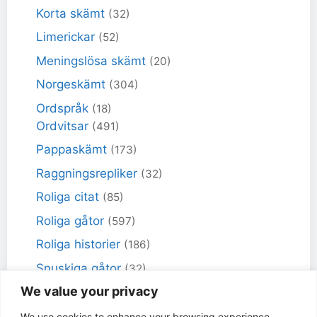
Korta skämt
(32)
Limerickar
(52)
Meningslösa skämt
(20)
Norgeskämt
(304)
Ordspråk
(18)
Ordvitsar
(491)
Pappaskämt
(173)
Raggningsrepliker
(32)
Roliga citat
(85)
Roliga gåtor
(597)
Roliga historier
(186)
Snuskiga gåtor
(32)
We value your privacy
Snuskiga skämt
(98)
Sportskämt
(18)
We use cookies to enhance your browsing experience,