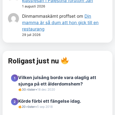
klassresan i Palestina förutom Jan
1 augusti 2026
Dinmammaskämt proffset
om
Din
mamma är så dum att hon gick till en
restaurang
29 juli 2026
Roligast just nu
Vilken julsång borde vara olaglig att
1
sjunga på ett ålderdomshem?
30 röster
•
18 dec 2020
Körde förbi ett fängelse idag.
2
20 röster
•
5 sep 2018