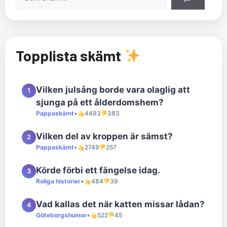
Topplista skämt
Vilken julsång borde vara olaglig att
1
sjunga på ett ålderdomshem?
Pappaskämt
•
4493
383
Vilken del av kroppen är sämst?
2
Pappaskämt
•
2749
257
Körde förbi ett fängelse idag.
3
Roliga historier
•
484
39
Vad kallas det när katten missar lådan?
4
Göteborgshumor
•
522
45