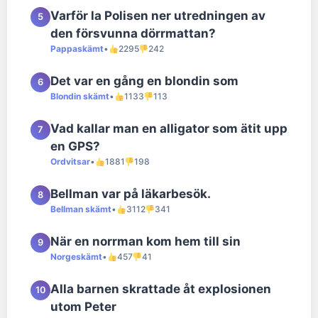
Varför la Polisen ner utredningen av
5
den försvunna dörrmattan?
Pappaskämt
•
2295
242
Det var en gång en blondin som
6
Blondin skämt
•
1133
113
Vad kallar man en alligator som ätit upp
7
en GPS?
Ordvitsar
•
1881
198
Bellman var på läkarbesök.
8
Bellman skämt
•
3112
341
När en norrman kom hem till sin
9
Norgeskämt
•
457
41
Alla barnen skrattade åt explosionen
10
utom Peter