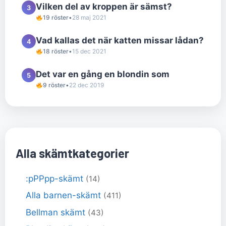
Vilken del av kroppen är sämst?
3
19 röster
•
28 maj 2021
Vad kallas det när katten missar lådan?
4
18 röster
•
15 dec 2021
Det var en gång en blondin som
5
9 röster
•
22 dec 2019
Alla skämtkategorier
:pPPpp-skämt
(14)
Alla barnen-skämt
(411)
Bellman skämt
(43)