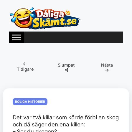
Hoppa
till
innehåll
Slumpat
Nästa
Tidigare
ROLIGA HISTORIER
Det var två killar som körde förbi en skog
och då säger den ena killen:
– Ser du skogen?