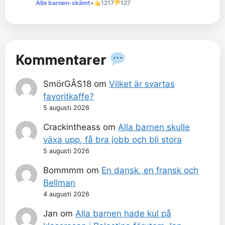
Alla barnen-skämt
•
1217
127
Kommentarer
SmörGÅS18
om
Vilket är svartas
favoritkaffe?
5 augusti 2026
Crackintheass
om
Alla barnen skulle
växa upp, få bra jobb och bli stora
5 augusti 2026
Bommmm
om
En dansk, en fransk och
Bellman
4 augusti 2026
Jan
om
Alla barnen hade kul på