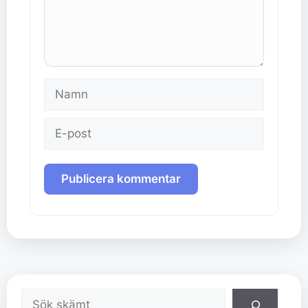
Namn
E-
post
Sök