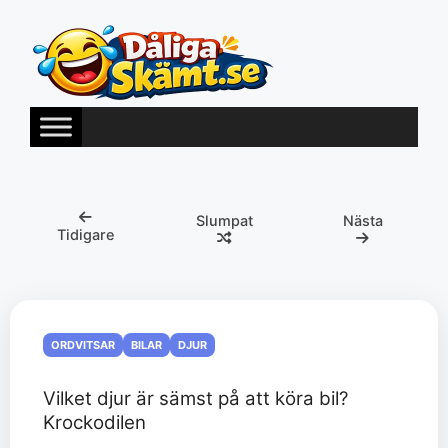
Hoppa
till
innehåll
Slumpat
Nästa
Tidigare
ORDVITSAR
BILAR
DJUR
Vilket djur är sämst på att köra bil?
Krockodilen