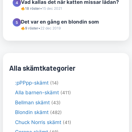
Vad kallas det när katten missar lådan?
4
18 röster
•
15 dec 2021
Det var en gång en blondin som
5
9 röster
•
22 dec 2019
Alla skämtkategorier
:pPPpp-skämt
(14)
Alla barnen-skämt
(411)
Bellman skämt
(43)
Blondin skämt
(482)
Chuck Norris skämt
(41)