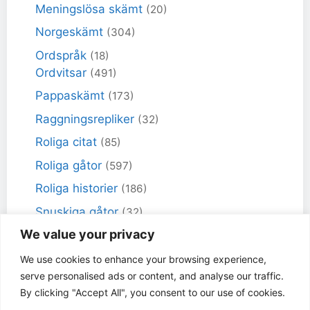
Meningslösa skämt
(20)
Norgeskämt
(304)
Ordspråk
(18)
Ordvitsar
(491)
Pappaskämt
(173)
Raggningsrepliker
(32)
Roliga citat
(85)
Roliga gåtor
(597)
Roliga historier
(186)
Snuskiga gåtor
(32)
We value your privacy
Snuskiga skämt
(98)
Sportskämt
(18)
We use cookies to enhance your browsing experience,
serve personalised ads or content, and analyse our traffic.
Torra skämt
(461)
By clicking "Accept All", you consent to our use of cookies.
Varför får inte jag skämt
(49)