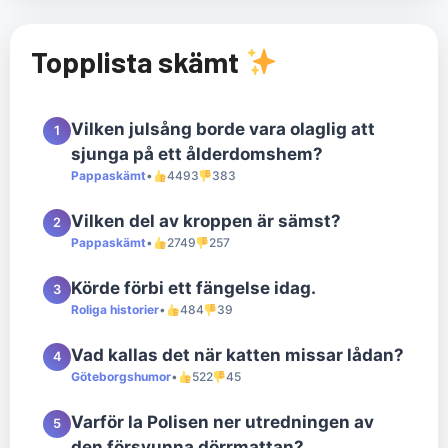
Topplista skämt
Vilken julsång borde vara olaglig att
1
sjunga på ett ålderdomshem?
Pappaskämt
•
4493
383
Vilken del av kroppen är sämst?
2
Pappaskämt
•
2749
257
Körde förbi ett fängelse idag.
3
Roliga historier
•
484
39
Vad kallas det när katten missar lådan?
4
Göteborgshumor
•
522
45
Varför la Polisen ner utredningen av
5
den försvunna dörrmattan?