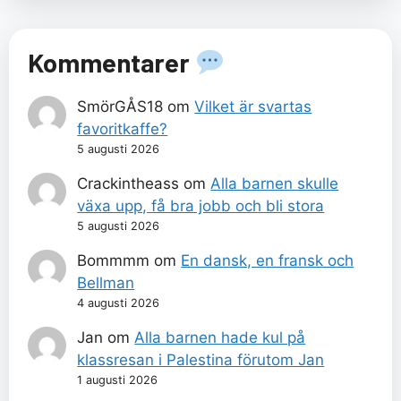
Kommentarer
SmörGÅS18
om
Vilket är svartas
favoritkaffe?
5 augusti 2026
Crackintheass
om
Alla barnen skulle
växa upp, få bra jobb och bli stora
5 augusti 2026
Bommmm
om
En dansk, en fransk och
Bellman
4 augusti 2026
Jan
om
Alla barnen hade kul på
klassresan i Palestina förutom Jan
1 augusti 2026