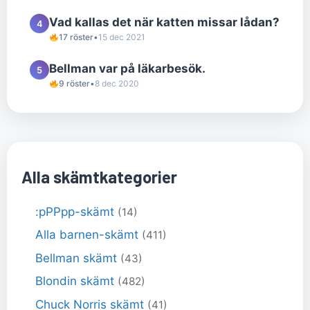
Vad kallas det när katten missar lådan?
4
17 röster
•
15 dec 2021
Bellman var på läkarbesök.
5
9 röster
•
8 dec 2020
Alla skämtkategorier
:pPPpp-skämt
(14)
Alla barnen-skämt
(411)
Bellman skämt
(43)
Blondin skämt
(482)
Chuck Norris skämt
(41)