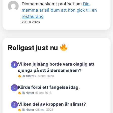
Dinmammaskämt proffset
om
Din
mamma är så dum att hon gick till en
restaurang
29 juli 2026
Roligast just nu
Vilken julsång borde vara olaglig att
1
sjunga på ett ålderdomshem?
29 röster
•
18 dec 2020
Körde förbi ett fängelse idag.
2
18 röster
•
5 sep 2018
Vilken del av kroppen är sämst?
3
18 röster
•
28 maj 2021