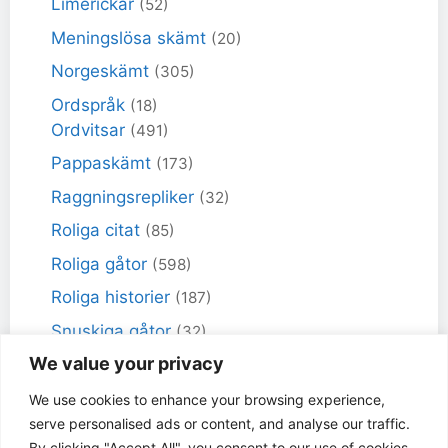
Limerickar
(52)
Meningslösa skämt
(20)
Norgeskämt
(305)
Ordspråk
(18)
Ordvitsar
(491)
Pappaskämt
(173)
Raggningsrepliker
(32)
Roliga citat
(85)
Roliga gåtor
(598)
Roliga historier
(187)
Snuskiga gåtor
(32)
We value your privacy
Snuskiga skämt
(98)
Sportskämt
(18)
We use cookies to enhance your browsing experience,
serve personalised ads or content, and analyse our traffic.
Torra skämt
(461)
By clicking "Accept All", you consent to our use of cookies.