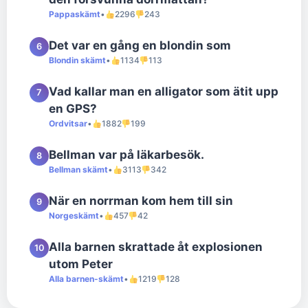
Pappaskämt
•
2296
243
Det var en gång en blondin som
6
Blondin skämt
•
1134
113
Vad kallar man en alligator som ätit upp
7
en GPS?
Ordvitsar
•
1882
199
Bellman var på läkarbesök.
8
Bellman skämt
•
3113
342
När en norrman kom hem till sin
9
Norgeskämt
•
457
42
Alla barnen skrattade åt explosionen
10
utom Peter
Alla barnen-skämt
•
1219
128