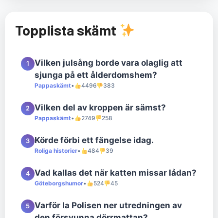
Topplista skämt
Vilken julsång borde vara olaglig att
1
sjunga på ett ålderdomshem?
Pappaskämt
•
4496
383
Vilken del av kroppen är sämst?
2
Pappaskämt
•
2749
258
Körde förbi ett fängelse idag.
3
Roliga historier
•
484
39
Vad kallas det när katten missar lådan?
4
Göteborgshumor
•
524
45
Varför la Polisen ner utredningen av
5
den försvunna dörrmattan?