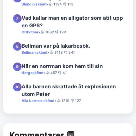
Blondin skämt
•
👍 1134 👎 113
Vad kallar man en alligator som ätit upp
7
en GPS?
Ordvitsar
•
👍 1882 👎 199
Bellman var på läkarbesök.
8
Bellman skämt
•
👍 3113 👎 341
När en norrman kom hem till sin
9
Norgeskämt
•
👍 457 👎 41
Alla barnen skrattade åt explosionen
10
utom Peter
Alla barnen-skämt
•
👍 1219 👎 127
Kommentarer 💬