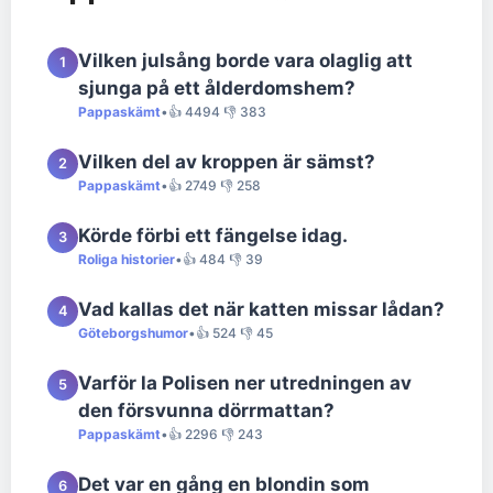
Vilken julsång borde vara olaglig att
1
sjunga på ett ålderdomshem?
Pappaskämt
•
👍 4494 👎 383
Vilken del av kroppen är sämst?
2
Pappaskämt
•
👍 2749 👎 258
Körde förbi ett fängelse idag.
3
Roliga historier
•
👍 484 👎 39
Vad kallas det när katten missar lådan?
4
Göteborgshumor
•
👍 524 👎 45
Varför la Polisen ner utredningen av
5
den försvunna dörrmattan?
Pappaskämt
•
👍 2296 👎 243
Det var en gång en blondin som
6