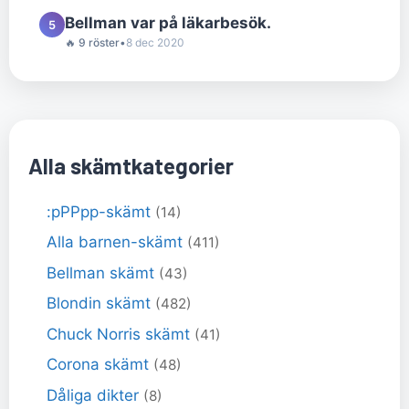
Bellman var på läkarbesök.
5
🔥 9 röster
•
8 dec 2020
Alla skämtkategorier
:pPPpp-skämt
(14)
Alla barnen-skämt
(411)
Bellman skämt
(43)
Blondin skämt
(482)
Chuck Norris skämt
(41)
Corona skämt
(48)
Dåliga dikter
(8)