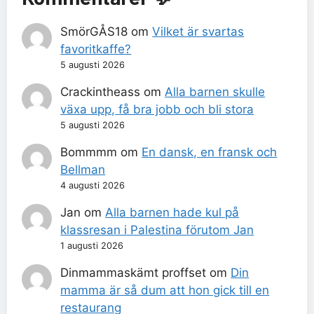
SmörGÅS18
om
Vilket är svartas
favoritkaffe?
5 augusti 2026
Crackintheass
om
Alla barnen skulle
växa upp, få bra jobb och bli stora
5 augusti 2026
Bommmm
om
En dansk, en fransk och
Bellman
4 augusti 2026
Jan
om
Alla barnen hade kul på
klassresan i Palestina förutom Jan
1 augusti 2026
Dinmammaskämt proffset
om
Din
mamma är så dum att hon gick till en
restaurang