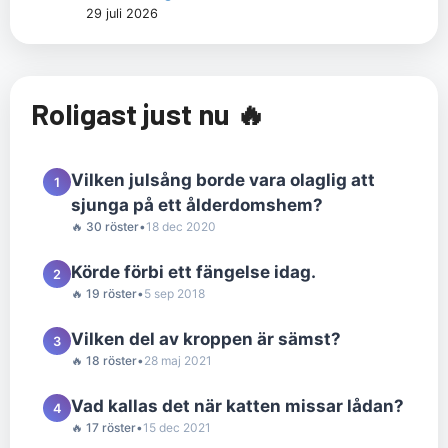
29 juli 2026
Roligast just nu 🔥
Vilken julsång borde vara olaglig att
1
sjunga på ett ålderdomshem?
🔥 30 röster
•
18 dec 2020
Körde förbi ett fängelse idag.
2
🔥 19 röster
•
5 sep 2018
Vilken del av kroppen är sämst?
3
🔥 18 röster
•
28 maj 2021
Vad kallas det när katten missar lådan?
4
🔥 17 röster
•
15 dec 2021