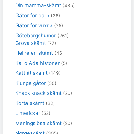
Din mamma-skämt
(435)
Gåtor för barn
(38)
Gåtor för vuxna
(25)
Göteborgshumor
(261)
Grova skämt
(77)
Hellre en skämt
(46)
Kal o Ada historier
(5)
Katt åt skämt
(149)
Kluriga gåtor
(50)
Knack knack skämt
(20)
Korta skämt
(32)
Limerickar
(52)
Meningslösa skämt
(20)
Norgeskämt
(305)