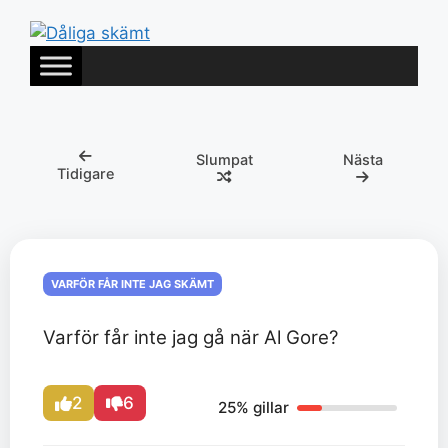
Hoppa
till
innehåll
Slumpat
Nästa
Tidigare
VARFÖR FÅR INTE JAG SKÄMT
Varför får inte jag gå när Al Gore?
2
6
25% gillar