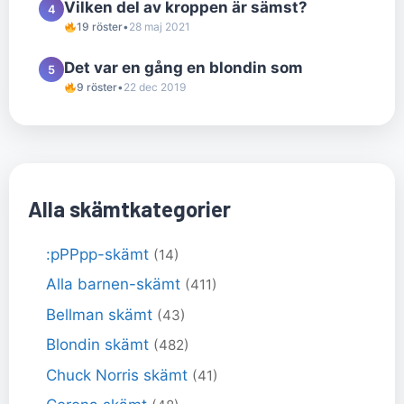
Vilken del av kroppen är sämst?
4
19 röster
•
28 maj 2021
Det var en gång en blondin som
5
9 röster
•
22 dec 2019
Alla skämtkategorier
:pPPpp-skämt
(14)
Alla barnen-skämt
(411)
Bellman skämt
(43)
Blondin skämt
(482)
Chuck Norris skämt
(41)