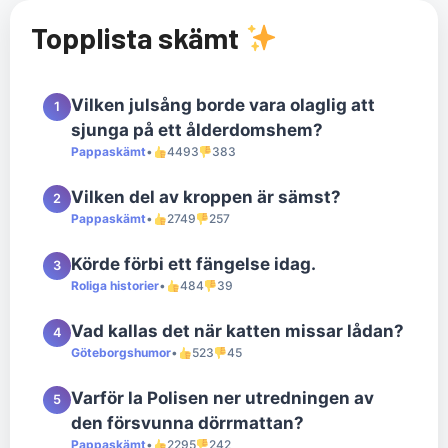
Topplista skämt
Vilken julsång borde vara olaglig att
1
sjunga på ett ålderdomshem?
Pappaskämt
•
4493
383
Vilken del av kroppen är sämst?
2
Pappaskämt
•
2749
257
Körde förbi ett fängelse idag.
3
Roliga historier
•
484
39
Vad kallas det när katten missar lådan?
4
Göteborgshumor
•
523
45
Varför la Polisen ner utredningen av
5
den försvunna dörrmattan?
Pappaskämt
•
2295
242