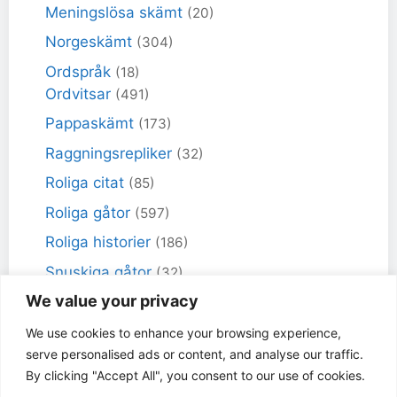
Meningslösa skämt
(20)
Norgeskämt
(304)
Ordspråk
(18)
Ordvitsar
(491)
Pappaskämt
(173)
Raggningsrepliker
(32)
Roliga citat
(85)
Roliga gåtor
(597)
Roliga historier
(186)
Snuskiga gåtor
(32)
We value your privacy
Snuskiga skämt
(98)
Sportskämt
(18)
We use cookies to enhance your browsing experience,
serve personalised ads or content, and analyse our traffic.
Torra skämt
(461)
By clicking "Accept All", you consent to our use of cookies.
Varför får inte jag skämt
(49)