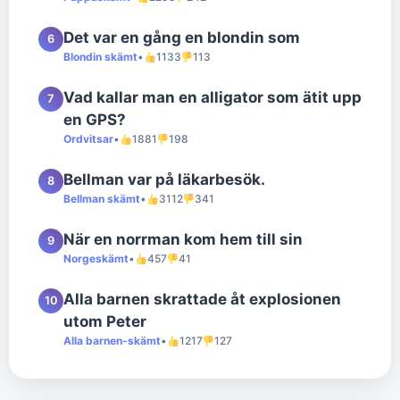
Det var en gång en blondin som
6
Blondin skämt
•
1133
113
Vad kallar man en alligator som ätit upp
7
en GPS?
Ordvitsar
•
1881
198
Bellman var på läkarbesök.
8
Bellman skämt
•
3112
341
När en norrman kom hem till sin
9
Norgeskämt
•
457
41
Alla barnen skrattade åt explosionen
10
utom Peter
Alla barnen-skämt
•
1217
127