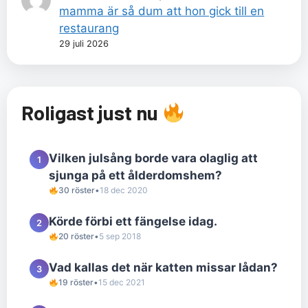
mamma är så dum att hon gick till en
restaurang
29 juli 2026
Roligast just nu
Vilken julsång borde vara olaglig att
1
sjunga på ett ålderdomshem?
30 röster
•
18 dec 2020
Körde förbi ett fängelse idag.
2
20 röster
•
5 sep 2018
Vad kallas det när katten missar lådan?
3
19 röster
•
15 dec 2021