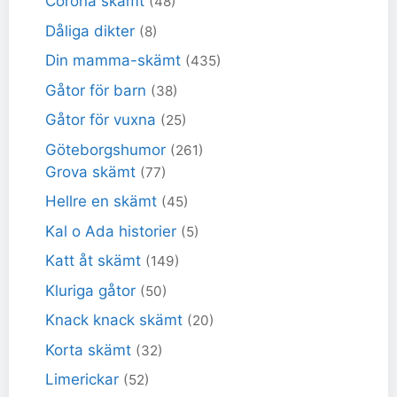
Corona skämt
(48)
Dåliga dikter
(8)
Din mamma-skämt
(435)
Gåtor för barn
(38)
Gåtor för vuxna
(25)
Göteborgshumor
(261)
Grova skämt
(77)
Hellre en skämt
(45)
Kal o Ada historier
(5)
Katt åt skämt
(149)
Kluriga gåtor
(50)
Knack knack skämt
(20)
Korta skämt
(32)
Limerickar
(52)