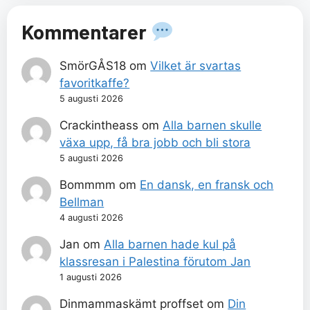
Kommentarer
SmörGÅS18
om
Vilket är svartas
favoritkaffe?
5 augusti 2026
Crackintheass
om
Alla barnen skulle
växa upp, få bra jobb och bli stora
5 augusti 2026
Bommmm
om
En dansk, en fransk och
Bellman
4 augusti 2026
Jan
om
Alla barnen hade kul på
klassresan i Palestina förutom Jan
1 augusti 2026
Dinmammaskämt proffset
om
Din