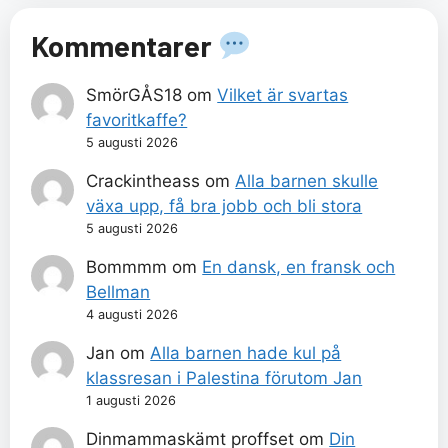
Kommentarer
SmörGÅS18
om
Vilket är svartas
favoritkaffe?
5 augusti 2026
Crackintheass
om
Alla barnen skulle
växa upp, få bra jobb och bli stora
5 augusti 2026
Bommmm
om
En dansk, en fransk och
Bellman
4 augusti 2026
Jan
om
Alla barnen hade kul på
klassresan i Palestina förutom Jan
1 augusti 2026
Dinmammaskämt proffset
om
Din