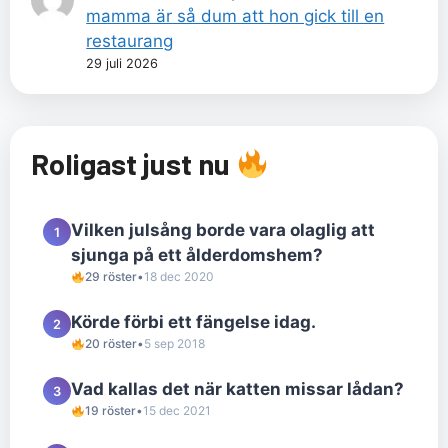
mamma är så dum att hon gick till en
restaurang
29 juli 2026
Roligast just nu
Vilken julsång borde vara olaglig att
1
sjunga på ett ålderdomshem?
29 röster
•
18 dec 2020
Körde förbi ett fängelse idag.
2
20 röster
•
5 sep 2018
Vad kallas det när katten missar lådan?
3
19 röster
•
15 dec 2021