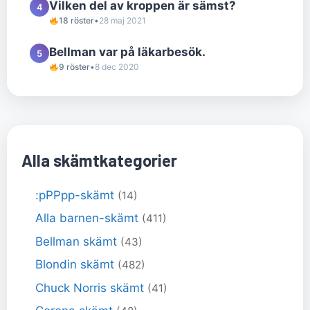
Vilken del av kroppen är sämst?
4
18 röster
•
28 maj 2021
Bellman var på läkarbesök.
5
9 röster
•
8 dec 2020
Alla skämtkategorier
:pPPpp-skämt
(14)
Alla barnen-skämt
(411)
Bellman skämt
(43)
Blondin skämt
(482)
Chuck Norris skämt
(41)