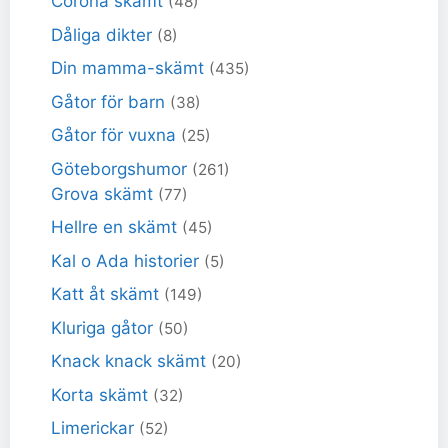
Corona skämt
(48)
Dåliga dikter
(8)
Din mamma-skämt
(435)
Gåtor för barn
(38)
Gåtor för vuxna
(25)
Göteborgshumor
(261)
Grova skämt
(77)
Hellre en skämt
(45)
Kal o Ada historier
(5)
Katt åt skämt
(149)
Kluriga gåtor
(50)
Knack knack skämt
(20)
Korta skämt
(32)
Limerickar
(52)