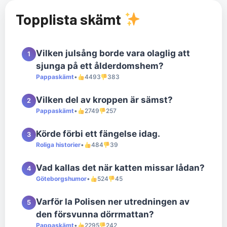
Topplista skämt
Vilken julsång borde vara olaglig att
1
sjunga på ett ålderdomshem?
Pappaskämt
•
4493
383
Vilken del av kroppen är sämst?
2
Pappaskämt
•
2749
257
Körde förbi ett fängelse idag.
3
Roliga historier
•
484
39
Vad kallas det när katten missar lådan?
4
Göteborgshumor
•
524
45
Varför la Polisen ner utredningen av
5
den försvunna dörrmattan?
Pappaskämt
•
2295
242