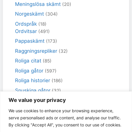
Meningslösa skämt
(20)
Norgeskämt
(304)
Ordspråk
(18)
Ordvitsar
(491)
Pappaskämt
(173)
Raggningsrepliker
(32)
Roliga citat
(85)
Roliga gåtor
(597)
Roliga historier
(186)
Snuskiga gåtor
(32)
We value your privacy
Snuskiga skämt
(98)
Sportskämt
(18)
We use cookies to enhance your browsing experience,
serve personalised ads or content, and analyse our traffic.
Torra skämt
(461)
By clicking "Accept All", you consent to our use of cookies.
Varför får inte jag skämt
(49)