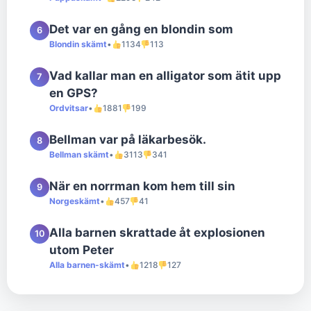
Det var en gång en blondin som
6
Blondin skämt
•
1134
113
Vad kallar man en alligator som ätit upp
7
en GPS?
Ordvitsar
•
1881
199
Bellman var på läkarbesök.
8
Bellman skämt
•
3113
341
När en norrman kom hem till sin
9
Norgeskämt
•
457
41
Alla barnen skrattade åt explosionen
10
utom Peter
Alla barnen-skämt
•
1218
127