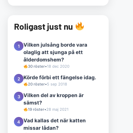
Roligast just nu
Vilken julsång borde vara
1
olaglig att sjunga på ett
ålderdomshem?
30 röster
•
18 dec 2020
Körde förbi ett fängelse idag.
2
20 röster
•
5 sep 2018
Vilken del av kroppen är
3
sämst?
19 röster
•
28 maj 2021
Vad kallas det när katten
4
missar lådan?