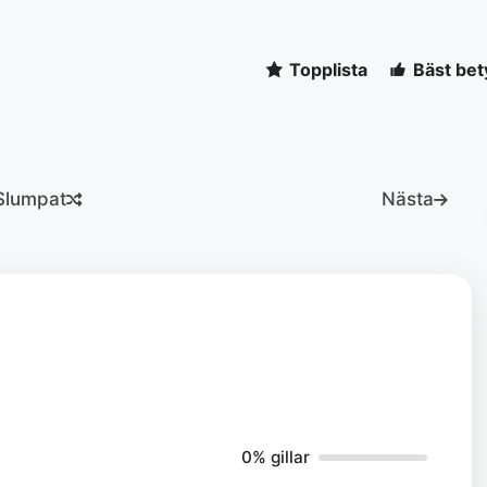
Topplista
Bäst bet
Slumpat
Nästa
0% gillar