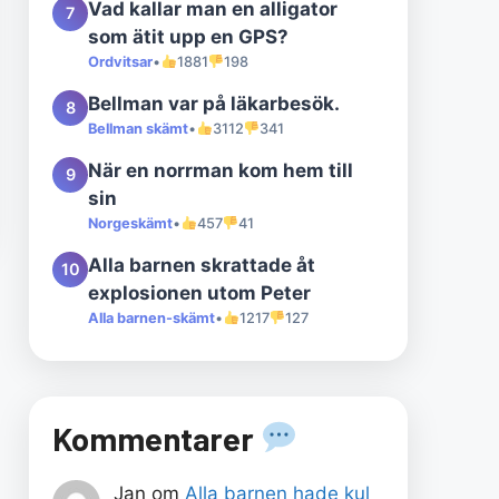
Vad kallar man en alligator
7
som ätit upp en GPS?
Ordvitsar
•
1881
198
Bellman var på läkarbesök.
8
Bellman skämt
•
3112
341
När en norrman kom hem till
9
sin
Norgeskämt
•
457
41
Alla barnen skrattade åt
10
explosionen utom Peter
Alla barnen-skämt
•
1217
127
Kommentarer
Jan
om
Alla barnen hade kul