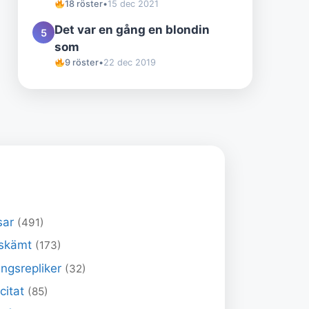
18 röster
•
15 dec 2021
Det var en gång en blondin
5
som
9 röster
•
22 dec 2019
sar
(491)
skämt
(173)
ngsrepliker
(32)
 citat
(85)