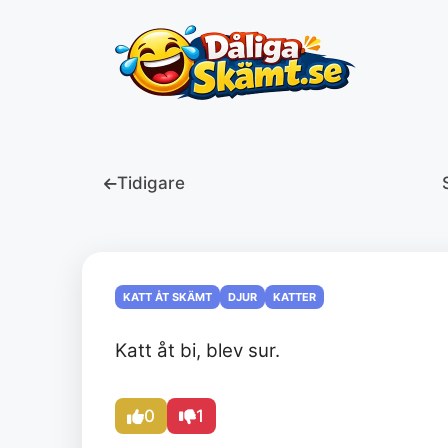
Hoppa
till
innehåll
Tidigare
KATT ÅT SKÄMT
DJUR
KATTER
Katt åt bi, blev sur.
0
1