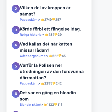
Vilken del av kroppen är
2
sämst?
Pappaskämt
•
2749
257
Körde förbi ett fängelse idag.
3
Roliga historier
•
484
39
Vad kallas det när katten
4
missar lådan?
Göteborgshumor
•
522
45
Varför la Polisen ner
5
utredningen av den försvunna
dörrmattan?
Pappaskämt
•
2295
242
Det var en gång en blondin
6
som
Blondin skämt
•
1133
113