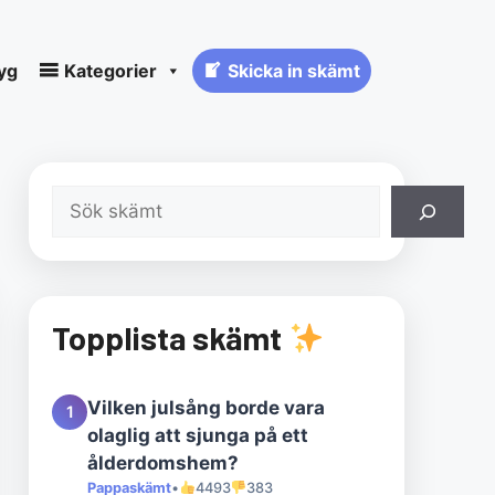
yg
Kategorier
Skicka in skämt
Sök
Topplista skämt
Vilken julsång borde vara
1
olaglig att sjunga på ett
ålderdomshem?
Pappaskämt
•
4493
383