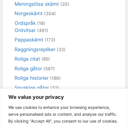
Meningslösa skämt
(20)
Norgeskämt
(304)
Ordspråk
(18)
Ordvitsar
(491)
Pappaskämt
(173)
Raggningsrepliker
(32)
Roliga citat
(85)
Roliga gåtor
(597)
Roliga historier
(186)
Snuskiga gåtor
(32)
We value your privacy
Snuskiga skämt
(98)
Sportskämt
(18)
We use cookies to enhance your browsing experience,
serve personalised ads or content, and analyse our traffic.
Torra skämt
(461)
By clicking "Accept All", you consent to our use of cookies.
Varför får inte jag skämt
(49)