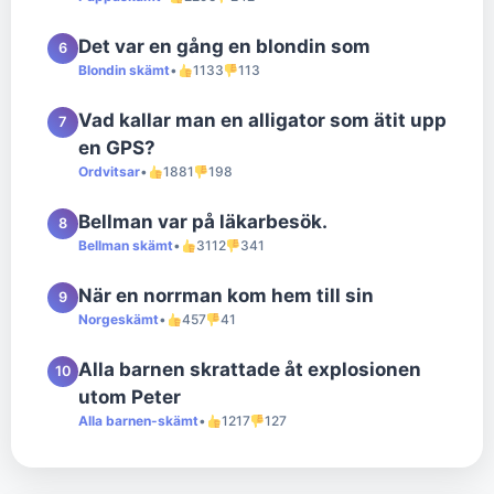
Det var en gång en blondin som
6
Blondin skämt
•
1133
113
Vad kallar man en alligator som ätit upp
7
en GPS?
Ordvitsar
•
1881
198
Bellman var på läkarbesök.
8
Bellman skämt
•
3112
341
När en norrman kom hem till sin
9
Norgeskämt
•
457
41
Alla barnen skrattade åt explosionen
10
utom Peter
Alla barnen-skämt
•
1217
127