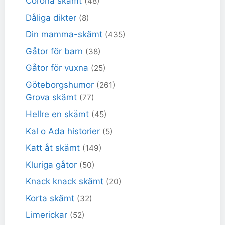
Corona skämt
(48)
Dåliga dikter
(8)
Din mamma-skämt
(435)
Gåtor för barn
(38)
Gåtor för vuxna
(25)
Göteborgshumor
(261)
Grova skämt
(77)
Hellre en skämt
(45)
Kal o Ada historier
(5)
Katt åt skämt
(149)
Kluriga gåtor
(50)
Knack knack skämt
(20)
Korta skämt
(32)
Limerickar
(52)