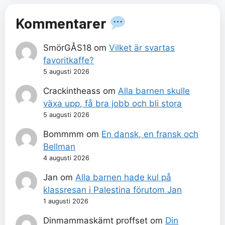
Kommentarer
SmörGÅS18
om
Vilket är svartas
favoritkaffe?
5 augusti 2026
Crackintheass
om
Alla barnen skulle
växa upp, få bra jobb och bli stora
5 augusti 2026
Bommmm
om
En dansk, en fransk och
Bellman
4 augusti 2026
Jan
om
Alla barnen hade kul på
klassresan i Palestina förutom Jan
1 augusti 2026
Dinmammaskämt proffset
om
Din