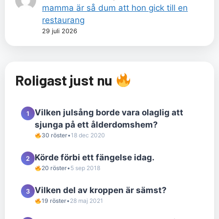
mamma är så dum att hon gick till en
restaurang
29 juli 2026
Roligast just nu
Vilken julsång borde vara olaglig att
1
sjunga på ett ålderdomshem?
30 röster
•
18 dec 2020
Körde förbi ett fängelse idag.
2
20 röster
•
5 sep 2018
Vilken del av kroppen är sämst?
3
19 röster
•
28 maj 2021