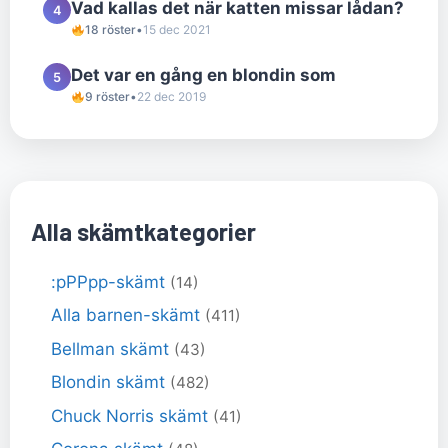
Vad kallas det när katten missar lådan?
4
18 röster
•
15 dec 2021
Det var en gång en blondin som
5
9 röster
•
22 dec 2019
Alla skämtkategorier
:pPPpp-skämt
(14)
Alla barnen-skämt
(411)
Bellman skämt
(43)
Blondin skämt
(482)
Chuck Norris skämt
(41)