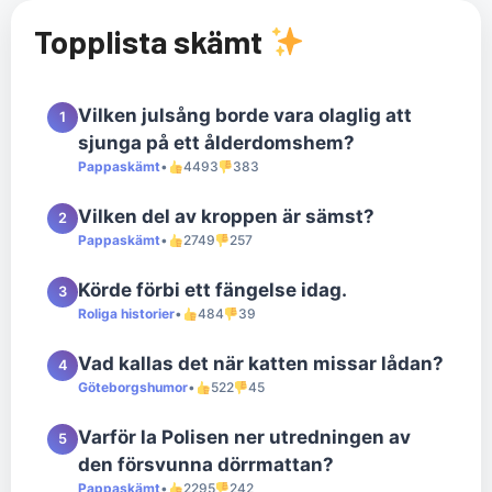
Topplista skämt
Vilken julsång borde vara olaglig att
1
sjunga på ett ålderdomshem?
Pappaskämt
•
4493
383
Vilken del av kroppen är sämst?
2
Pappaskämt
•
2749
257
Körde förbi ett fängelse idag.
3
Roliga historier
•
484
39
Vad kallas det när katten missar lådan?
4
Göteborgshumor
•
522
45
Varför la Polisen ner utredningen av
5
den försvunna dörrmattan?
Pappaskämt
•
2295
242