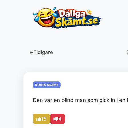
Hoppa
till
innehåll
Tidigare
KORTA SKÄMT
Den var en blind man som gick in i en 
15
4