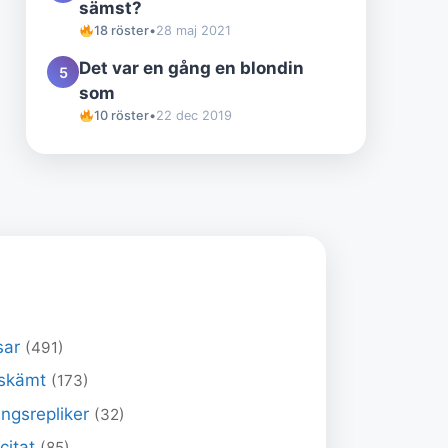
sämst?
18 röster
•
28 maj 2021
Det var en gång en blondin
5
som
10 röster
•
22 dec 2019
sar
(491)
skämt
(173)
ngsrepliker
(32)
 citat
(85)