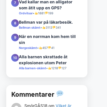
Vad kallar man en alligator
7
som ätit upp en GPS?
Ordvitsar
•
1881
199
Bellman var på läkarbesök.
8
Bellman skämt
•
3113
341
När en norrman kom hem till
9
sin
Norgeskämt
•
457
41
Alla barnen skrattade åt
10
explosionen utom Peter
Alla barnen-skämt
•
1218
127
Kommentarer
SmörGÅS18
om
Vilket är