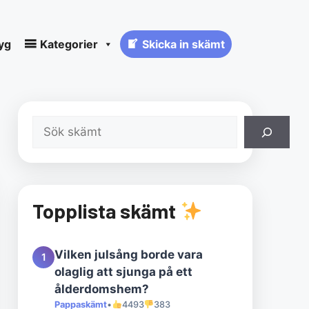
yg
Kategorier
Skicka in skämt
Sök
Topplista skämt
Vilken julsång borde vara
1
olaglig att sjunga på ett
ålderdomshem?
Pappaskämt
•
4493
383