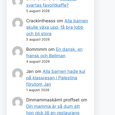
svartas favoritkaffe?
5 augusti 2026
Crackintheass
om
Alla barnen
skulle växa upp, få bra jobb
och bli stora
5 augusti 2026
Bommmm
om
En dansk, en
fransk och Bellman
4 augusti 2026
Jan
om
Alla barnen hade kul
på klassresan i Palestina
förutom Jan
1 augusti 2026
Dinmammaskämt proffset
om
Din mamma är så dum att
hon gick till en restaurang