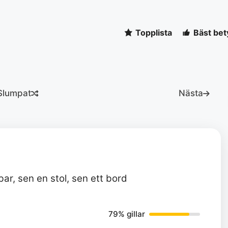
Topplista
Bäst bet
Slumpat
Nästa
bar, sen en stol, sen ett bord
79% gillar