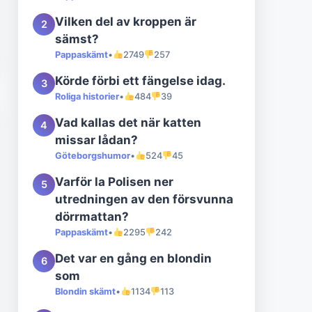
Vilken del av kroppen är
2
sämst?
Pappaskämt
•
2749
257
Körde förbi ett fängelse idag.
3
Roliga historier
•
484
39
Vad kallas det när katten
4
missar lådan?
Göteborgshumor
•
524
45
Varför la Polisen ner
5
utredningen av den försvunna
dörrmattan?
Pappaskämt
•
2295
242
Det var en gång en blondin
6
som
Blondin skämt
•
1134
113