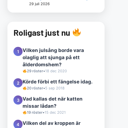
29 juli 2026
Roligast just nu
Vilken julsång borde vara
1
olaglig att sjunga på ett
ålderdomshem?
29 röster
•
18 dec 2020
Körde förbi ett fängelse idag.
2
20 röster
•
5 sep 2018
Vad kallas det när katten
3
missar lådan?
19 röster
•
15 dec 2021
Vilken del av kroppen är
4