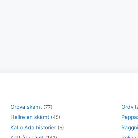
Grova skämt
Ordvit
(77)
Hellre en skämt
Pappa
(45)
Kal o Ada historier
Raggni
(5)
Katt åt skämt
Roliga
(149)