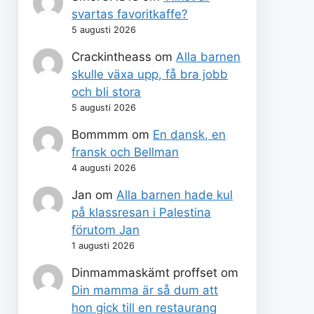
svartas favoritkaffe?
5 augusti 2026
Crackintheass
om
Alla barnen
skulle växa upp, få bra jobb
och bli stora
5 augusti 2026
Bommmm
om
En dansk, en
fransk och Bellman
4 augusti 2026
Jan
om
Alla barnen hade kul
på klassresan i Palestina
förutom Jan
1 augusti 2026
Dinmammaskämt proffset
om
Din mamma är så dum att
hon gick till en restaurang