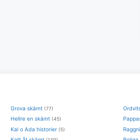
Grova skämt
Ordvit
(77)
Hellre en skämt
Pappa
(45)
Kal o Ada historier
Raggni
(5)
Katt åt skämt
Roliga
(149)