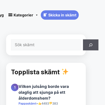
yg
Kategorier
Skicka in skämt
Sök
Topplista skämt
Vilken julsång borde vara
1
olaglig att sjunga på ett
ålderdomshem?
Pappaskämt
•
4493
383