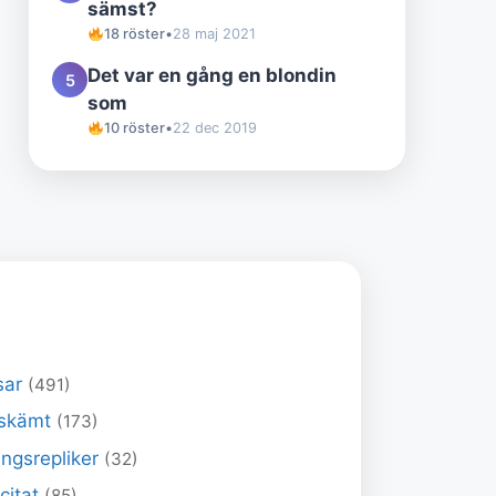
sämst?
18 röster
•
28 maj 2021
Det var en gång en blondin
5
som
10 röster
•
22 dec 2019
sar
(491)
skämt
(173)
ngsrepliker
(32)
 citat
(85)