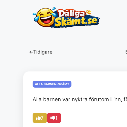
Hoppa
till
innehåll
Tidigare
ALLA BARNEN-SKÄMT
Alla barnen var nyktra förutom Linn, f
7
1