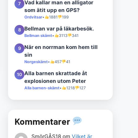
Vad kallar man en alligator
7
som ätit upp en GPS?
Ordvitsar
•
1881
199
Bellman var på läkarbesök.
8
Bellman skämt
•
3113
341
När en norrman kom hem till
9
sin
Norgeskämt
•
457
41
Alla barnen skrattade åt
10
explosionen utom Peter
Alla barnen-skämt
•
1218
127
Kommentarer
SmörGÅS18
om
Vilket är