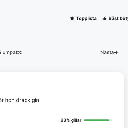
Topplista
Bäst bet
Slumpat
Nästa
ör hon drack gin
88% gillar