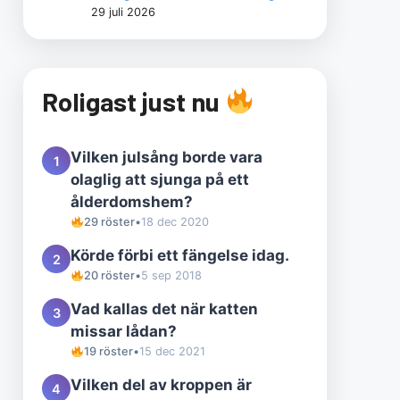
29 juli 2026
Roligast just nu
Vilken julsång borde vara
1
olaglig att sjunga på ett
ålderdomshem?
29 röster
•
18 dec 2020
Körde förbi ett fängelse idag.
2
20 röster
•
5 sep 2018
Vad kallas det när katten
3
missar lådan?
19 röster
•
15 dec 2021
Vilken del av kroppen är
4