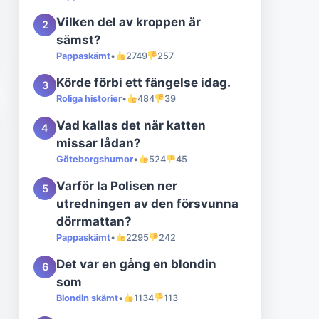
Vilken del av kroppen är
2
sämst?
Pappaskämt
•
2749
257
Körde förbi ett fängelse idag.
3
Roliga historier
•
484
39
Vad kallas det när katten
4
missar lådan?
Göteborgshumor
•
524
45
Varför la Polisen ner
5
utredningen av den försvunna
dörrmattan?
Pappaskämt
•
2295
242
Det var en gång en blondin
6
som
Blondin skämt
•
1134
113