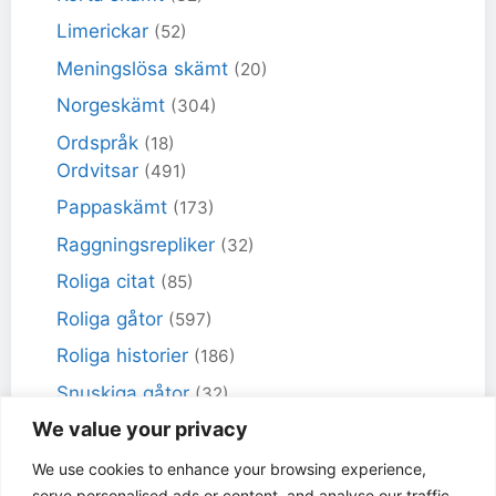
Limerickar
(52)
Meningslösa skämt
(20)
Norgeskämt
(304)
Ordspråk
(18)
Ordvitsar
(491)
Pappaskämt
(173)
Raggningsrepliker
(32)
Roliga citat
(85)
Roliga gåtor
(597)
Roliga historier
(186)
Snuskiga gåtor
(32)
We value your privacy
Snuskiga skämt
(98)
Sportskämt
(18)
We use cookies to enhance your browsing experience,
serve personalised ads or content, and analyse our traffic.