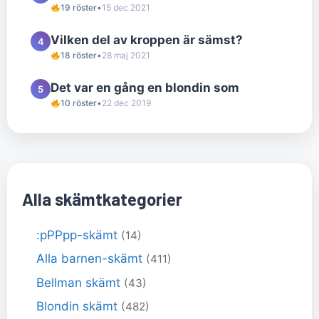
19 röster
•
15 dec 2021
Vilken del av kroppen är sämst?
4
18 röster
•
28 maj 2021
Det var en gång en blondin som
5
10 röster
•
22 dec 2019
Alla skämtkategorier
:pPPpp-skämt
(14)
Alla barnen-skämt
(411)
Bellman skämt
(43)
Blondin skämt
(482)