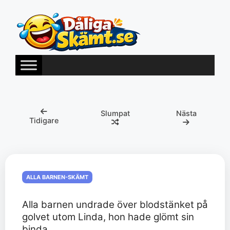
Hoppa
till
innehåll
Slumpat
Nästa
Tidigare
ALLA BARNEN-SKÄMT
Alla barnen undrade över blodstänket på
golvet utom Linda, hon hade glömt sin
binda