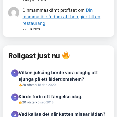
1 augusti 2026
Dinmammaskämt proffset
om
Din
mamma är så dum att hon gick till en
restaurang
29 juli 2026
Roligast just nu
Vilken julsång borde vara olaglig att
1
sjunga på ett ålderdomshem?
29 röster
•
18 dec 2020
Körde förbi ett fängelse idag.
2
20 röster
•
5 sep 2018
Vad kallas det när katten missar lådan?
3