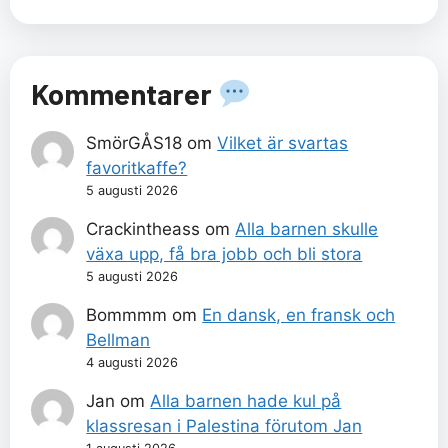
Kommentarer
SmörGÅS18
om
Vilket är svartas
favoritkaffe?
5 augusti 2026
Crackintheass
om
Alla barnen skulle
växa upp, få bra jobb och bli stora
5 augusti 2026
Bommmm
om
En dansk, en fransk och
Bellman
4 augusti 2026
Jan
om
Alla barnen hade kul på
klassresan i Palestina förutom Jan