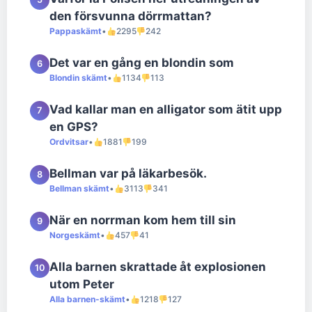
den försvunna dörrmattan?
Pappaskämt
•
2295
242
Det var en gång en blondin som
6
Blondin skämt
•
1134
113
Vad kallar man en alligator som ätit upp
7
en GPS?
Ordvitsar
•
1881
199
Bellman var på läkarbesök.
8
Bellman skämt
•
3113
341
När en norrman kom hem till sin
9
Norgeskämt
•
457
41
Alla barnen skrattade åt explosionen
10
utom Peter
Alla barnen-skämt
•
1218
127