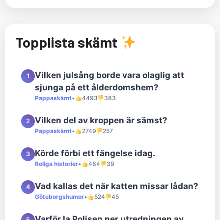
Topplista skämt
Vilken julsång borde vara olaglig att
1
sjunga på ett ålderdomshem?
Pappaskämt
•
4493
383
Vilken del av kroppen är sämst?
2
Pappaskämt
•
2749
257
Körde förbi ett fängelse idag.
3
Roliga historier
•
484
39
Vad kallas det när katten missar lådan?
4
Göteborgshumor
•
524
45
Varför la Polisen ner utredningen av
5