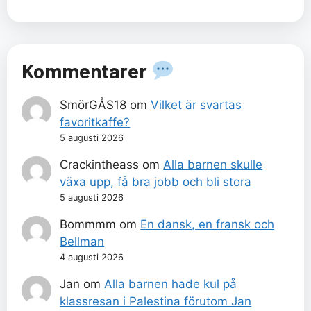
Kommentarer
SmörGÅS18
om
Vilket är svartas
favoritkaffe?
5 augusti 2026
Crackintheass
om
Alla barnen skulle
växa upp, få bra jobb och bli stora
5 augusti 2026
Bommmm
om
En dansk, en fransk och
Bellman
4 augusti 2026
Jan
om
Alla barnen hade kul på
klassresan i Palestina förutom Jan