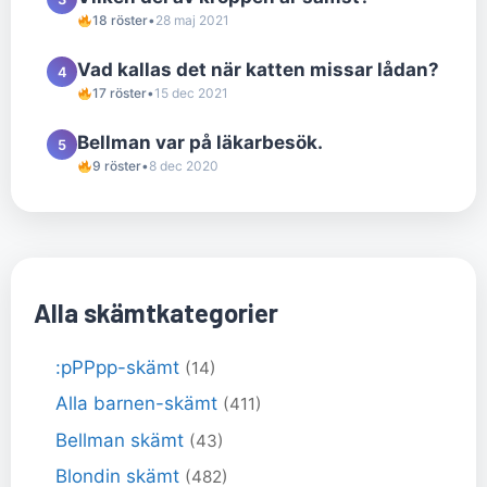
18 röster
•
28 maj 2021
Vad kallas det när katten missar lådan?
4
17 röster
•
15 dec 2021
Bellman var på läkarbesök.
5
9 röster
•
8 dec 2020
Alla skämtkategorier
:pPPpp-skämt
(14)
Alla barnen-skämt
(411)
Bellman skämt
(43)
Blondin skämt
(482)