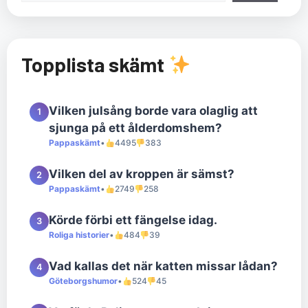
Topplista skämt
Vilken julsång borde vara olaglig att
1
sjunga på ett ålderdomshem?
Pappaskämt
•
4495
383
Vilken del av kroppen är sämst?
2
Pappaskämt
•
2749
258
Körde förbi ett fängelse idag.
3
Roliga historier
•
484
39
Vad kallas det när katten missar lådan?
4
Göteborgshumor
•
524
45