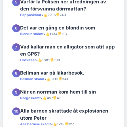
Varför la Polisen ner utredningen av
5
den försvunna dörrmattan?
Pappaskämt
•
2296
243
Det var en gång en blondin som
6
Blondin skämt
•
1134
113
Vad kallar man en alligator som ätit upp
7
en GPS?
Ordvitsar
•
1882
199
Bellman var på läkarbesök.
8
Bellman skämt
•
3113
341
När en norrman kom hem till sin
9
Norgeskämt
•
457
41
Alla barnen skrattade åt explosionen
10
utom Peter
Alla barnen-skämt
•
1219
127