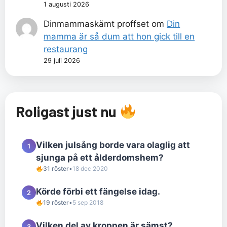
1 augusti 2026
Dinmammaskämt proffset
om
Din
mamma är så dum att hon gick till en
restaurang
29 juli 2026
Roligast just nu
Vilken julsång borde vara olaglig att
1
sjunga på ett ålderdomshem?
31 röster
•
18 dec 2020
Körde förbi ett fängelse idag.
2
19 röster
•
5 sep 2018
Vilken del av kroppen är sämst?
3