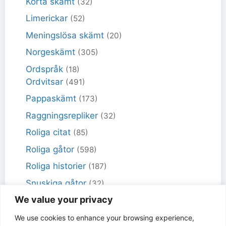
Korta skämt
(32)
Limerickar
(52)
Meningslösa skämt
(20)
Norgeskämt
(305)
Ordspråk
(18)
Ordvitsar
(491)
Pappaskämt
(173)
Raggningsrepliker
(32)
Roliga citat
(85)
Roliga gåtor
(598)
Roliga historier
(187)
Snuskiga gåtor
(32)
We value your privacy
Snuskiga skämt
(98)
Sportskämt
(18)
We use cookies to enhance your browsing experience,