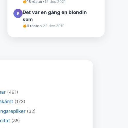
18 röster
•
15 dec 2021
Det var en gång en blondin
5
som
9 röster
•
22 dec 2019
sar
(491)
skämt
(173)
ngsrepliker
(32)
 citat
(85)