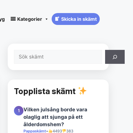
yg
Kategorier
Skicka in skämt
Sök
Topplista skämt
Vilken julsång borde vara
1
olaglig att sjunga på ett
ålderdomshem?
Pappaskämt
•
4493
383