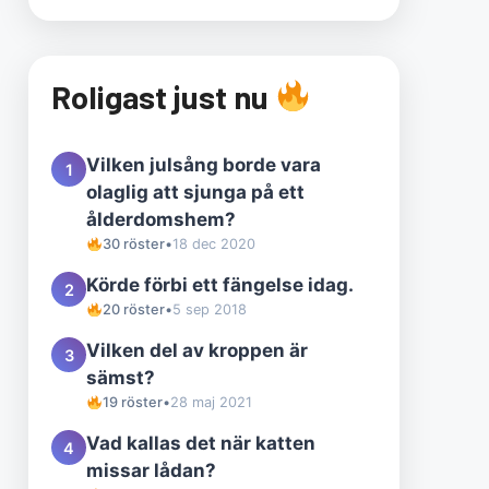
Roligast just nu
Vilken julsång borde vara
1
olaglig att sjunga på ett
ålderdomshem?
30 röster
•
18 dec 2020
Körde förbi ett fängelse idag.
2
20 röster
•
5 sep 2018
Vilken del av kroppen är
3
sämst?
19 röster
•
28 maj 2021
Vad kallas det när katten
4
missar lådan?