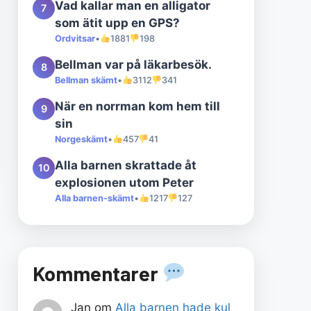
Vad kallar man en alligator
7
som ätit upp en GPS?
Ordvitsar
•
1881
198
Bellman var på läkarbesök.
8
Bellman skämt
•
3112
341
När en norrman kom hem till
9
sin
Norgeskämt
•
457
41
Alla barnen skrattade åt
10
explosionen utom Peter
Alla barnen-skämt
•
1217
127
Kommentarer
Jan
om
Alla barnen hade kul