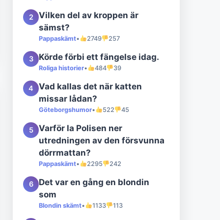
Vilken del av kroppen är
2
sämst?
Pappaskämt
•
2749
257
Körde förbi ett fängelse idag.
3
Roliga historier
•
484
39
Vad kallas det när katten
4
missar lådan?
Göteborgshumor
•
522
45
Varför la Polisen ner
5
utredningen av den försvunna
dörrmattan?
Pappaskämt
•
2295
242
Det var en gång en blondin
6
som
Blondin skämt
•
1133
113