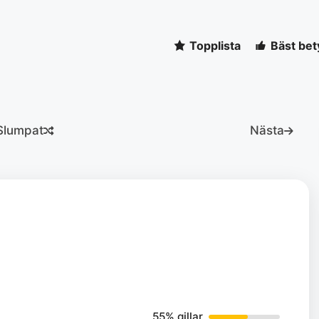
Topplista
Bäst bet
Slumpat
Nästa
55% gillar