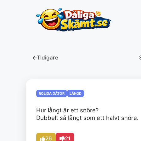
Hoppa
till
innehåll
Tidigare
ROLIGA GÅTOR
LÄNGD
Hur långt är ett snöre?
Dubbelt så långt som ett halvt snöre.
26
21