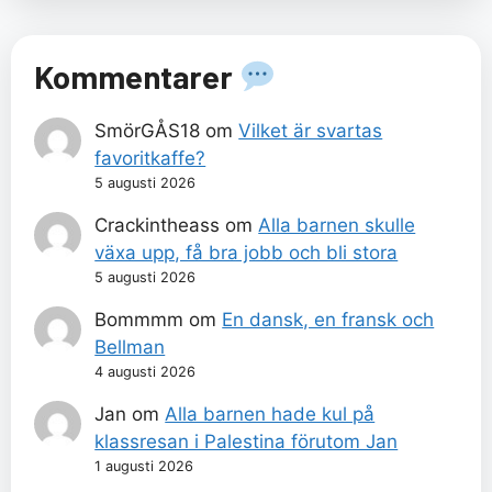
Kommentarer
SmörGÅS18
om
Vilket är svartas
favoritkaffe?
5 augusti 2026
Crackintheass
om
Alla barnen skulle
växa upp, få bra jobb och bli stora
5 augusti 2026
Bommmm
om
En dansk, en fransk och
Bellman
4 augusti 2026
Jan
om
Alla barnen hade kul på
klassresan i Palestina förutom Jan
1 augusti 2026