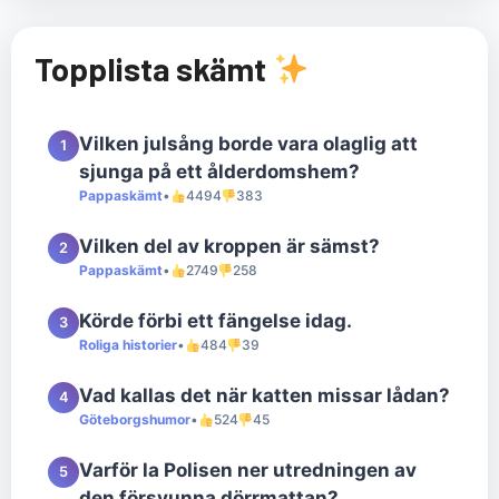
Topplista skämt
Vilken julsång borde vara olaglig att
1
sjunga på ett ålderdomshem?
Pappaskämt
•
4494
383
Vilken del av kroppen är sämst?
2
Pappaskämt
•
2749
258
Körde förbi ett fängelse idag.
3
Roliga historier
•
484
39
Vad kallas det när katten missar lådan?
4
Göteborgshumor
•
524
45
Varför la Polisen ner utredningen av
5
den försvunna dörrmattan?