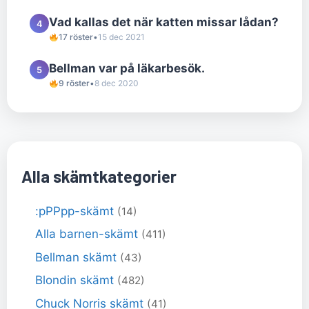
Vad kallas det när katten missar lådan?
4
17 röster
•
15 dec 2021
Bellman var på läkarbesök.
5
9 röster
•
8 dec 2020
Alla skämtkategorier
:pPPpp-skämt
(14)
Alla barnen-skämt
(411)
Bellman skämt
(43)
Blondin skämt
(482)
Chuck Norris skämt
(41)