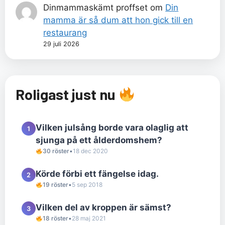
Dinmammaskämt proffset
om
Din
mamma är så dum att hon gick till en
restaurang
29 juli 2026
Roligast just nu
Vilken julsång borde vara olaglig att
1
sjunga på ett ålderdomshem?
30 röster
•
18 dec 2020
Körde förbi ett fängelse idag.
2
19 röster
•
5 sep 2018
Vilken del av kroppen är sämst?
3
18 röster
•
28 maj 2021