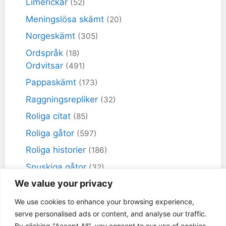
Limerickar
(52)
Meningslösa skämt
(20)
Norgeskämt
(305)
Ordspråk
(18)
Ordvitsar
(491)
Pappaskämt
(173)
Raggningsrepliker
(32)
Roliga citat
(85)
Roliga gåtor
(597)
Roliga historier
(186)
Snuskiga gåtor
(32)
We value your privacy
Snuskiga skämt
(98)
Sportskämt
(18)
We use cookies to enhance your browsing experience,
serve personalised ads or content, and analyse our traffic.
Torra skämt
(461)
By clicking "Accept All", you consent to our use of cookies.