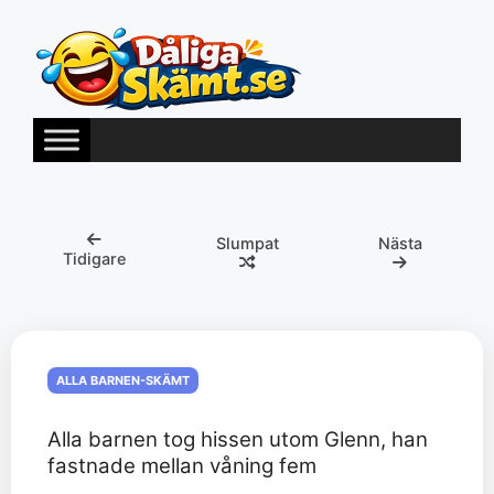
Hoppa
till
innehåll
Slumpat
Nästa
Tidigare
ALLA BARNEN-SKÄMT
Alla barnen tog hissen utom Glenn, han
fastnade mellan våning fem