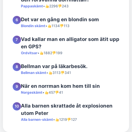
Pappaskämt
•
2296
243
Det var en gång en blondin som
6
Blondin skämt
•
1134
113
Vad kallar man en alligator som ätit upp
7
en GPS?
Ordvitsar
•
1882
199
Bellman var på läkarbesök.
8
Bellman skämt
•
3113
341
När en norrman kom hem till sin
9
Norgeskämt
•
457
41
Alla barnen skrattade åt explosionen
10
utom Peter
Alla barnen-skämt
•
1219
127