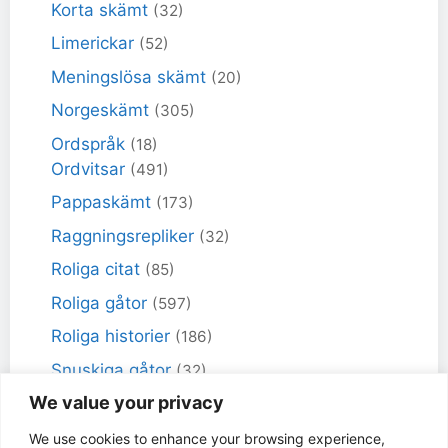
Korta skämt
(32)
Limerickar
(52)
Meningslösa skämt
(20)
Norgeskämt
(305)
Ordspråk
(18)
Ordvitsar
(491)
Pappaskämt
(173)
Raggningsrepliker
(32)
Roliga citat
(85)
Roliga gåtor
(597)
Roliga historier
(186)
Snuskiga gåtor
(32)
We value your privacy
Snuskiga skämt
(98)
Sportskämt
(18)
We use cookies to enhance your browsing experience,