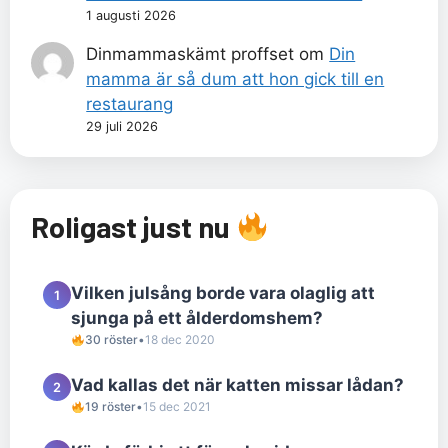
1 augusti 2026
Dinmammaskämt proffset
om
Din
mamma är så dum att hon gick till en
restaurang
29 juli 2026
Roligast just nu
Vilken julsång borde vara olaglig att
1
sjunga på ett ålderdomshem?
30 röster
•
18 dec 2020
Vad kallas det när katten missar lådan?
2
19 röster
•
15 dec 2021