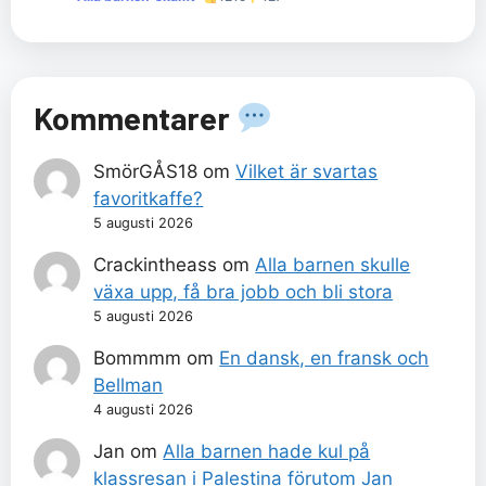
Kommentarer
SmörGÅS18
om
Vilket är svartas
favoritkaffe?
5 augusti 2026
Crackintheass
om
Alla barnen skulle
växa upp, få bra jobb och bli stora
5 augusti 2026
Bommmm
om
En dansk, en fransk och
Bellman
4 augusti 2026
Jan
om
Alla barnen hade kul på
klassresan i Palestina förutom Jan