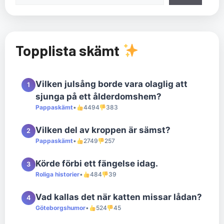
Topplista skämt
Vilken julsång borde vara olaglig att
1
sjunga på ett ålderdomshem?
Pappaskämt
•
4494
383
Vilken del av kroppen är sämst?
2
Pappaskämt
•
2749
257
Körde förbi ett fängelse idag.
3
Roliga historier
•
484
39
Vad kallas det när katten missar lådan?
4
Göteborgshumor
•
524
45