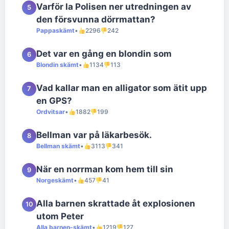
Varför la Polisen ner utredningen av
5
den försvunna dörrmattan?
Pappaskämt
•
2296
242
Det var en gång en blondin som
6
Blondin skämt
•
1134
113
Vad kallar man en alligator som ätit upp
7
en GPS?
Ordvitsar
•
1882
199
Bellman var på läkarbesök.
8
Bellman skämt
•
3113
341
När en norrman kom hem till sin
9
Norgeskämt
•
457
41
Alla barnen skrattade åt explosionen
10
utom Peter
Alla barnen-skämt
•
1219
127