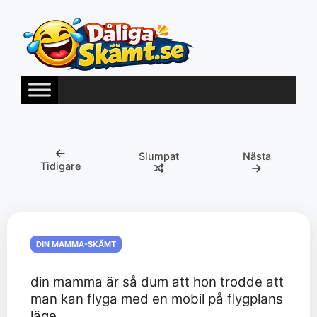
Hoppa
till
innehåll
Slumpat
Nästa
Tidigare
DIN MAMMA-SKÄMT
din mamma är så dum att hon trodde att
man kan flyga med en mobil på flygplans
läge