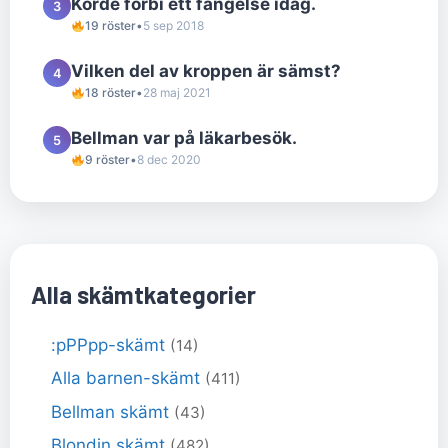
Körde förbi ett fängelse idag.
3
19 röster
•
5 sep 2018
Vilken del av kroppen är sämst?
4
18 röster
•
28 maj 2021
Bellman var på läkarbesök.
5
9 röster
•
8 dec 2020
Alla skämtkategorier
:pPPpp-skämt
(14)
Alla barnen-skämt
(411)
Bellman skämt
(43)
Blondin skämt
(482)