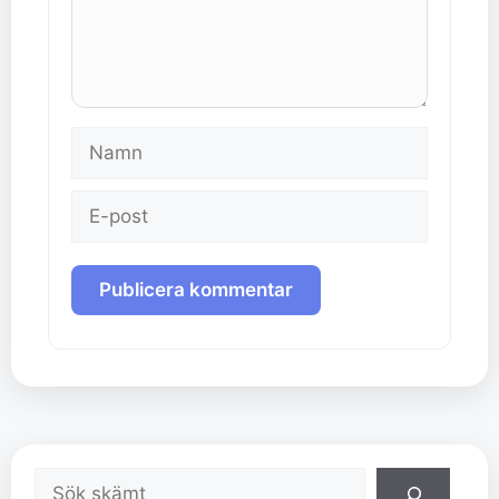
Namn
E-
post
Sök