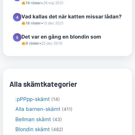
19 röster
•
28 maj 2021
Vad kallas det när katten missar lådan?
4
18 röster
•
15 dec 2021
Det var en gång en blondin som
5
9 röster
•
22 dec 2019
Alla skämtkategorier
:pPPpp-skämt
(14)
Alla barnen-skämt
(411)
Bellman skämt
(43)
Blondin skämt
(482)