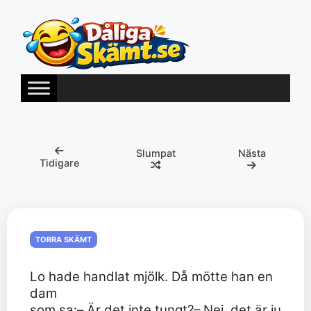
Hoppa
till
innehåll
Slumpat
Nästa
Tidigare
TORRA SKÄMT
Lo hade handlat mjölk. Då mötte han en
dam
som sa:– Är det inte tungt?– Nej, det är ju