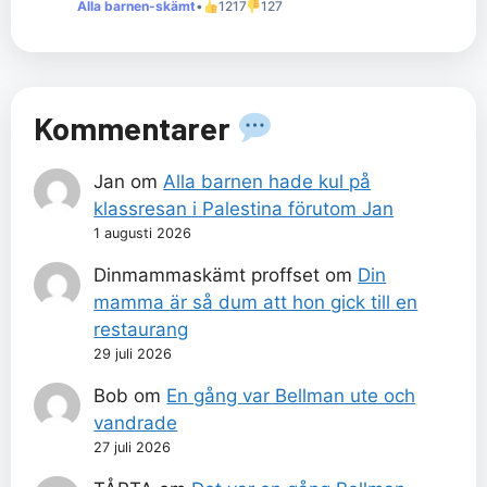
Alla barnen-skämt
•
1217
127
Kommentarer
Jan
om
Alla barnen hade kul på
klassresan i Palestina förutom Jan
1 augusti 2026
Dinmammaskämt proffset
om
Din
mamma är så dum att hon gick till en
restaurang
29 juli 2026
Bob
om
En gång var Bellman ute och
vandrade
27 juli 2026