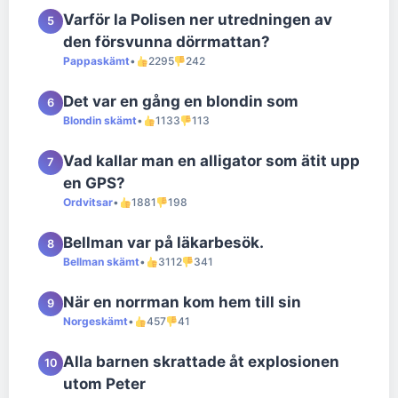
Varför la Polisen ner utredningen av
5
den försvunna dörrmattan?
Pappaskämt
•
2295
242
Det var en gång en blondin som
6
Blondin skämt
•
1133
113
Vad kallar man en alligator som ätit upp
7
en GPS?
Ordvitsar
•
1881
198
Bellman var på läkarbesök.
8
Bellman skämt
•
3112
341
När en norrman kom hem till sin
9
Norgeskämt
•
457
41
Alla barnen skrattade åt explosionen
10
utom Peter