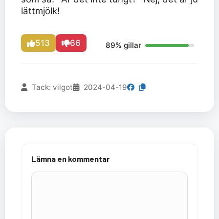
lättmjölk!
513
66
89% gillar
Tack: vilgot
2024-04-19
Lämna en kommentar
Kommentar