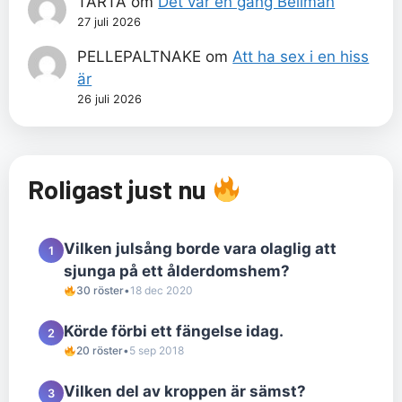
TÅRTA
om
Det var en gång Bellman
27 juli 2026
PELLEPALTNAKE
om
Att ha sex i en hiss
är
26 juli 2026
Roligast just nu
Vilken julsång borde vara olaglig att
1
sjunga på ett ålderdomshem?
30 röster
•
18 dec 2020
Körde förbi ett fängelse idag.
2
20 röster
•
5 sep 2018
Vilken del av kroppen är sämst?
3