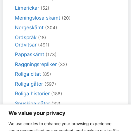
Limerickar
(52)
Meningslösa skämt
(20)
Norgeskämt
(304)
Ordspråk
(18)
Ordvitsar
(491)
Pappaskämt
(173)
Raggningsrepliker
(32)
Roliga citat
(85)
Roliga gåtor
(597)
Roliga historier
(186)
Snuskiga gåtor
(32)
We value your privacy
Snuskiga skämt
(98)
Sportskämt
(18)
We use cookies to enhance your browsing experience,
serve personalised ads or content, and analyse our traffic.