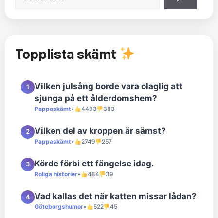
Topplista skämt
Vilken julsång borde vara olaglig att
1
sjunga på ett ålderdomshem?
Pappaskämt
•
4493
383
Vilken del av kroppen är sämst?
2
Pappaskämt
•
2749
257
Körde förbi ett fängelse idag.
3
Roliga historier
•
484
39
Vad kallas det när katten missar lådan?
4
Göteborgshumor
•
522
45