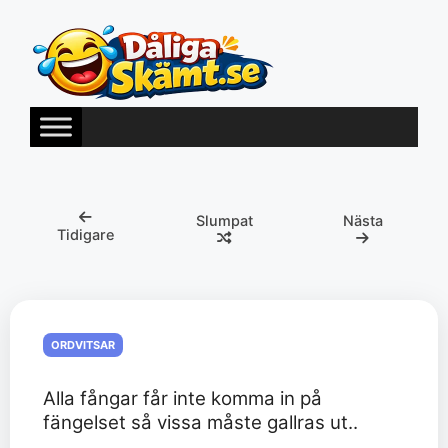
Hoppa
till
innehåll
Slumpat
Nästa
Tidigare
ORDVITSAR
Alla fångar får inte komma in på
fängelset så vissa måste gallras ut..