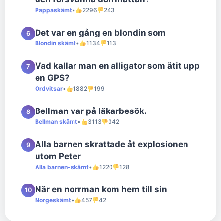
Pappaskämt
•
2296
243
Det var en gång en blondin som
6
Blondin skämt
•
1134
113
Vad kallar man en alligator som ätit upp
7
en GPS?
Ordvitsar
•
1882
199
Bellman var på läkarbesök.
8
Bellman skämt
•
3113
342
Alla barnen skrattade åt explosionen
9
utom Peter
Alla barnen-skämt
•
1220
128
När en norrman kom hem till sin
10
Norgeskämt
•
457
42