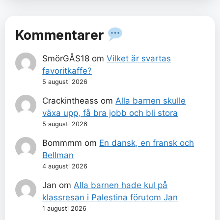
Kommentarer
SmörGÅS18
om
Vilket är svartas
favoritkaffe?
5 augusti 2026
Crackintheass
om
Alla barnen skulle
växa upp, få bra jobb och bli stora
5 augusti 2026
Bommmm
om
En dansk, en fransk och
Bellman
4 augusti 2026
Jan
om
Alla barnen hade kul på
klassresan i Palestina förutom Jan
1 augusti 2026