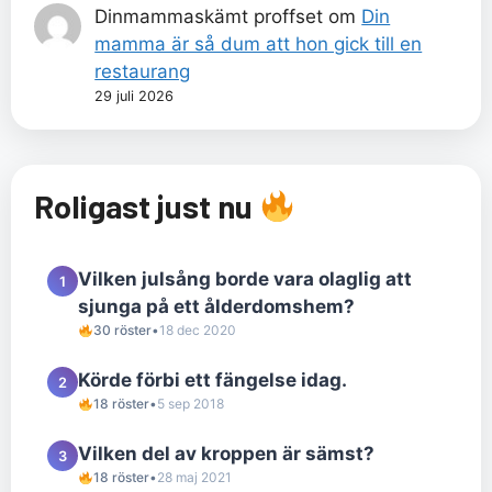
Dinmammaskämt proffset
om
Din
mamma är så dum att hon gick till en
restaurang
29 juli 2026
Roligast just nu
Vilken julsång borde vara olaglig att
1
sjunga på ett ålderdomshem?
30 röster
•
18 dec 2020
Körde förbi ett fängelse idag.
2
18 röster
•
5 sep 2018
Vilken del av kroppen är sämst?
3
18 röster
•
28 maj 2021