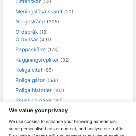
Limerickar
(52)
Meningslösa skämt
(20)
Norgeskämt
(305)
Ordspråk
(18)
Ordvitsar
(491)
Pappaskämt
(173)
Raggningsrepliker
(32)
Roliga citat
(85)
Roliga gåtor
(598)
Roliga historier
(187)
Snuskiga gåtor
(32)
We value your privacy
Snuskiga skämt
(98)
Sportskämt
(18)
We use cookies to enhance your browsing experience,
serve personalised ads or content, and analyse our traffic.
Torra skämt
(461)
By clicking "Accept All", you consent to our use of cookies.