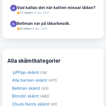
Vad kallas det när katten missar lådan?
4
17 röster
•
15 dec 2021
Bellman var på läkarbesök.
5
9 röster
•
8 dec 2020
Alla skämtkategorier
:pPPpp-skämt
(14)
Alla barnen-skämt
(411)
Bellman skämt
(43)
Blondin skämt
(482)
Chuck Norris skämt
(41)