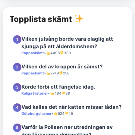
Topplista skämt
Vilken julsång borde vara olaglig att
1
sjunga på ett ålderdomshem?
Pappaskämt
•
4498
383
Vilken del av kroppen är sämst?
2
Pappaskämt
•
2749
258
Körde förbi ett fängelse idag.
3
Roliga historier
•
484
39
Vad kallas det när katten missar lådan?
4
Göteborgshumor
•
524
45
Varför la Polisen ner utredningen av
5
den försvunna dörrmattan?