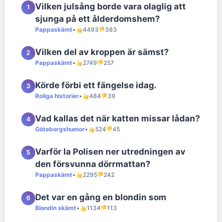
Vilken julsång borde vara olaglig att
1
sjunga på ett ålderdomshem?
Pappaskämt
•
4493
383
Vilken del av kroppen är sämst?
2
Pappaskämt
•
2749
257
Körde förbi ett fängelse idag.
3
Roliga historier
•
484
39
Vad kallas det när katten missar lådan?
4
Göteborgshumor
•
524
45
Varför la Polisen ner utredningen av
5
den försvunna dörrmattan?
Pappaskämt
•
2295
242
Det var en gång en blondin som
6
Blondin skämt
•
1134
113