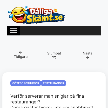
Hoppa
till
innehåll
Slumpat
Nästa
Tidigare
GÖTEBORGSHUMOR
RESTAURANGER
Varför serverar man sniglar på fina
restauranger?
Deras gäster tycker inte om snabbmat!