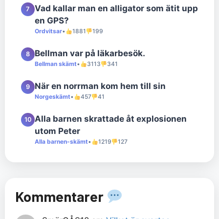
Vad kallar man en alligator som ätit upp
7
en GPS?
Ordvitsar
•
1881
199
Bellman var på läkarbesök.
8
Bellman skämt
•
3113
341
När en norrman kom hem till sin
9
Norgeskämt
•
457
41
Alla barnen skrattade åt explosionen
10
utom Peter
Alla barnen-skämt
•
1219
127
Kommentarer