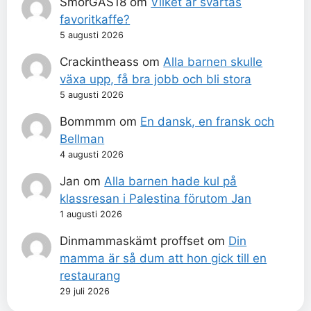
SmörGÅS18
om
Vilket är svartas
favoritkaffe?
5 augusti 2026
Crackintheass
om
Alla barnen skulle
växa upp, få bra jobb och bli stora
5 augusti 2026
Bommmm
om
En dansk, en fransk och
Bellman
4 augusti 2026
Jan
om
Alla barnen hade kul på
klassresan i Palestina förutom Jan
1 augusti 2026
Dinmammaskämt proffset
om
Din
mamma är så dum att hon gick till en
restaurang
29 juli 2026