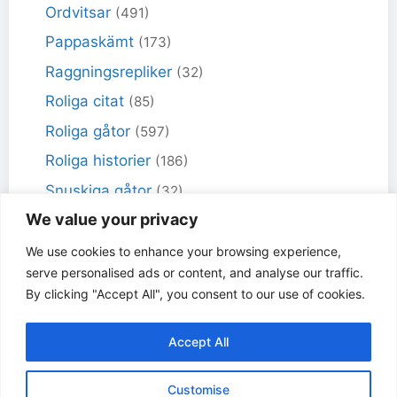
Ordvitsar
(491)
Pappaskämt
(173)
Raggningsrepliker
(32)
Roliga citat
(85)
Roliga gåtor
(597)
Roliga historier
(186)
Snuskiga gåtor
(32)
We value your privacy
Snuskiga skämt
(98)
Sportskämt
(18)
We use cookies to enhance your browsing experience,
serve personalised ads or content, and analyse our traffic.
Torra skämt
(461)
By clicking "Accept All", you consent to our use of cookies.
Varför får inte jag skämt
(49)
Accept All
© Dåligaskämt.se 2017 - 2026 | Vi samlar på dåliga
Customise