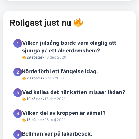
Roligast just nu
Vilken julsång borde vara olaglig att
1
sjunga på ett ålderdomshem?
29 röster
•
18 dec 2020
Körde förbi ett fängelse idag.
2
20 röster
•
5 sep 2018
Vad kallas det när katten missar lådan?
3
19 röster
•
15 dec 2021
Vilken del av kroppen är sämst?
4
18 röster
•
28 maj 2021
Bellman var på läkarbesök.
5