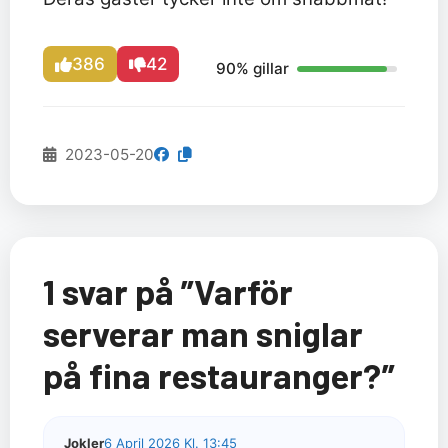
386
42
90% gillar
2023-05-20
1 svar på ”Varför
serverar man sniglar
på fina restauranger?”
Jokler
6 April 2026 Kl. 13:45