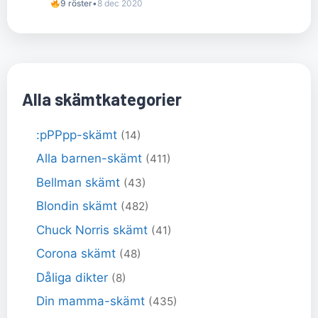
9 röster
•
8 dec 2020
Alla skämtkategorier
:pPPpp-skämt
(14)
Alla barnen-skämt
(411)
Bellman skämt
(43)
Blondin skämt
(482)
Chuck Norris skämt
(41)
Corona skämt
(48)
Dåliga dikter
(8)
Din mamma-skämt
(435)