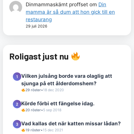
Dinmammaskämt proffset
om
Din
mamma är så dum att hon gick till en
restaurang
29 juli 2026
Roligast just nu
Vilken julsång borde vara olaglig att
1
sjunga på ett ålderdomshem?
29 röster
•
18 dec 2020
Körde förbi ett fängelse idag.
2
20 röster
•
5 sep 2018
Vad kallas det när katten missar lådan?
3
19 röster
•
15 dec 2021