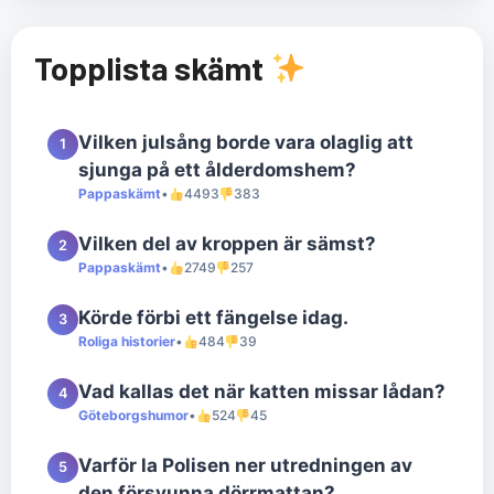
Topplista skämt
Vilken julsång borde vara olaglig att
1
sjunga på ett ålderdomshem?
Pappaskämt
•
4493
383
Vilken del av kroppen är sämst?
2
Pappaskämt
•
2749
257
Körde förbi ett fängelse idag.
3
Roliga historier
•
484
39
Vad kallas det när katten missar lådan?
4
Göteborgshumor
•
524
45
Varför la Polisen ner utredningen av
5
den försvunna dörrmattan?