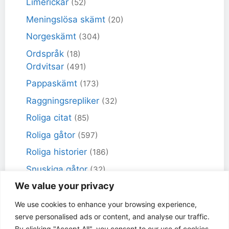
Limerickar
(52)
Meningslösa skämt
(20)
Norgeskämt
(304)
Ordspråk
(18)
Ordvitsar
(491)
Pappaskämt
(173)
Raggningsrepliker
(32)
Roliga citat
(85)
Roliga gåtor
(597)
Roliga historier
(186)
Snuskiga gåtor
(32)
We value your privacy
Snuskiga skämt
(98)
Sportskämt
(18)
We use cookies to enhance your browsing experience,
serve personalised ads or content, and analyse our traffic.
Torra skämt
(461)
By clicking "Accept All", you consent to our use of cookies.