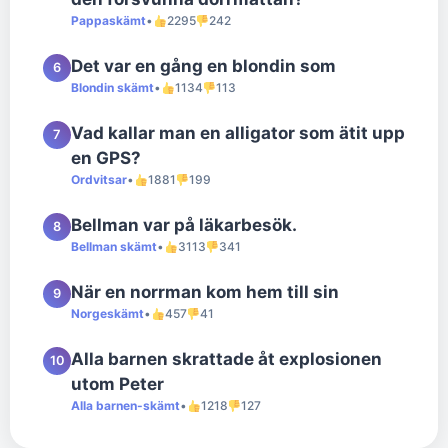
Pappaskämt
•
2295
242
Det var en gång en blondin som
6
Blondin skämt
•
1134
113
Vad kallar man en alligator som ätit upp
7
en GPS?
Ordvitsar
•
1881
199
Bellman var på läkarbesök.
8
Bellman skämt
•
3113
341
När en norrman kom hem till sin
9
Norgeskämt
•
457
41
Alla barnen skrattade åt explosionen
10
utom Peter
Alla barnen-skämt
•
1218
127