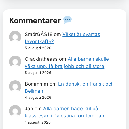
Kommentarer
SmörGÅS18
om
Vilket är svartas
favoritkaffe?
5 augusti 2026
Crackintheass
om
Alla barnen skulle
växa upp, få bra jobb och bli stora
5 augusti 2026
Bommmm
om
En dansk, en fransk och
Bellman
4 augusti 2026
Jan
om
Alla barnen hade kul på
klassresan i Palestina förutom Jan
1 augusti 2026