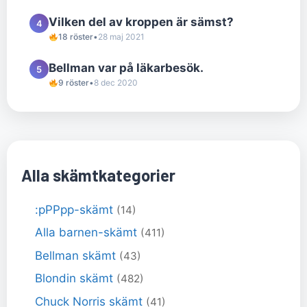
Vilken del av kroppen är sämst?
4
18 röster
•
28 maj 2021
Bellman var på läkarbesök.
5
9 röster
•
8 dec 2020
Alla skämtkategorier
:pPPpp-skämt
(14)
Alla barnen-skämt
(411)
Bellman skämt
(43)
Blondin skämt
(482)
Chuck Norris skämt
(41)