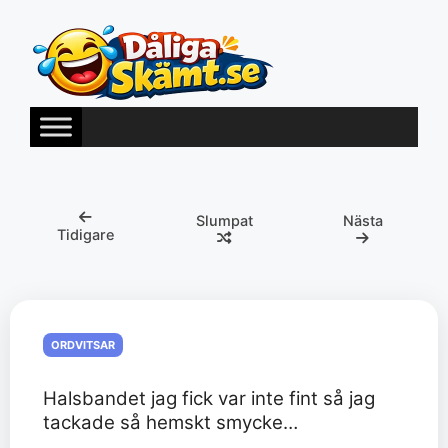
Hoppa
till
innehåll
Slumpat
Nästa
Tidigare
ORDVITSAR
Halsbandet jag fick var inte fint så jag
tackade så hemskt smycke…