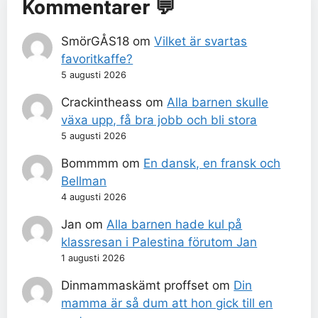
Kommentarer 💬
SmörGÅS18
om
Vilket är svartas
favoritkaffe?
5 augusti 2026
Crackintheass
om
Alla barnen skulle
växa upp, få bra jobb och bli stora
5 augusti 2026
Bommmm
om
En dansk, en fransk och
Bellman
4 augusti 2026
Jan
om
Alla barnen hade kul på
klassresan i Palestina förutom Jan
1 augusti 2026
Dinmammaskämt proffset
om
Din
mamma är så dum att hon gick till en