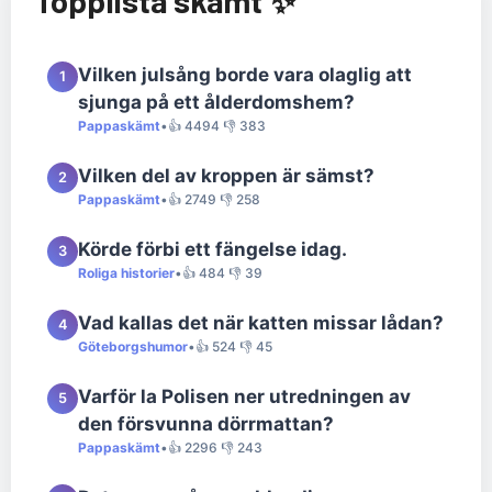
Topplista skämt ✨
Vilken julsång borde vara olaglig att
1
sjunga på ett ålderdomshem?
Pappaskämt
•
👍 4494 👎 383
Vilken del av kroppen är sämst?
2
Pappaskämt
•
👍 2749 👎 258
Körde förbi ett fängelse idag.
3
Roliga historier
•
👍 484 👎 39
Vad kallas det när katten missar lådan?
4
Göteborgshumor
•
👍 524 👎 45
Varför la Polisen ner utredningen av
5
den försvunna dörrmattan?
Pappaskämt
•
👍 2296 👎 243