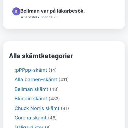
Bellman var på läkarbesök.
5
🔥 9 röster
•
8 dec 2020
Alla skämtkategorier
:pPPpp-skämt
(14)
Alla barnen-skämt
(411)
Bellman skämt
(43)
Blondin skämt
(482)
Chuck Norris skämt
(41)
Corona skämt
(48)
Dåliga dikter
(8)