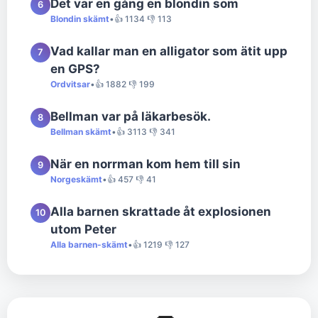
Det var en gång en blondin som
6
Blondin skämt
•
👍 1134 👎 113
Vad kallar man en alligator som ätit upp
7
en GPS?
Ordvitsar
•
👍 1882 👎 199
Bellman var på läkarbesök.
8
Bellman skämt
•
👍 3113 👎 341
När en norrman kom hem till sin
9
Norgeskämt
•
👍 457 👎 41
Alla barnen skrattade åt explosionen
10
utom Peter
Alla barnen-skämt
•
👍 1219 👎 127