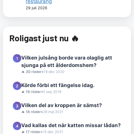
restaurang
29 juli 2026
Roligast just nu 🔥
Vilken julsång borde vara olaglig att
1
sjunga på ett ålderdomshem?
🔥 30 röster
•
18 dec 2020
Körde förbi ett fängelse idag.
2
🔥 19 röster
•
5 sep 2018
Vilken del av kroppen är sämst?
3
🔥 18 röster
•
28 maj 2021
Vad kallas det när katten missar lådan?
4
🔥 17 röster
•
15 dec 2021