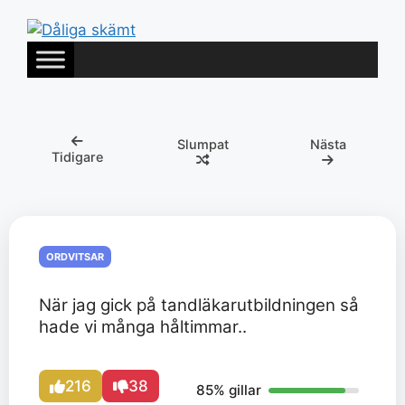
Hoppa
till
innehåll
Slumpat
Nästa
Tidigare
ORDVITSAR
När jag gick på tandläkarutbildningen så
hade vi många håltimmar..
216
38
85% gillar