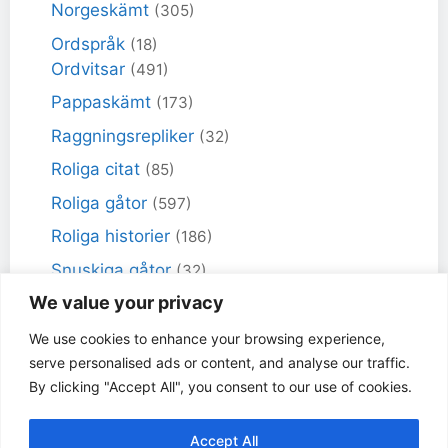
Norgeskämt
(305)
Ordspråk
(18)
Ordvitsar
(491)
Pappaskämt
(173)
Raggningsrepliker
(32)
Roliga citat
(85)
Roliga gåtor
(597)
Roliga historier
(186)
Snuskiga gåtor
(32)
We value your privacy
Snuskiga skämt
(98)
Sportskämt
(18)
We use cookies to enhance your browsing experience,
serve personalised ads or content, and analyse our traffic.
Torra skämt
(461)
By clicking "Accept All", you consent to our use of cookies.
Varför får inte jag skämt
(49)
Accept All