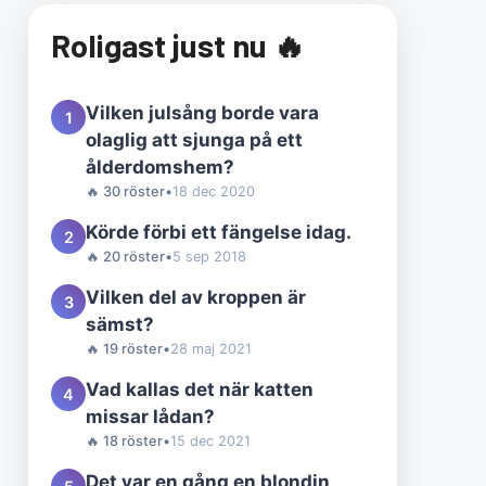
Roligast just nu 🔥
Vilken julsång borde vara
1
olaglig att sjunga på ett
ålderdomshem?
🔥 30 röster
•
18 dec 2020
Körde förbi ett fängelse idag.
2
🔥 20 röster
•
5 sep 2018
Vilken del av kroppen är
3
sämst?
🔥 19 röster
•
28 maj 2021
Vad kallas det när katten
4
missar lådan?
🔥 18 röster
•
15 dec 2021
Det var en gång en blondin