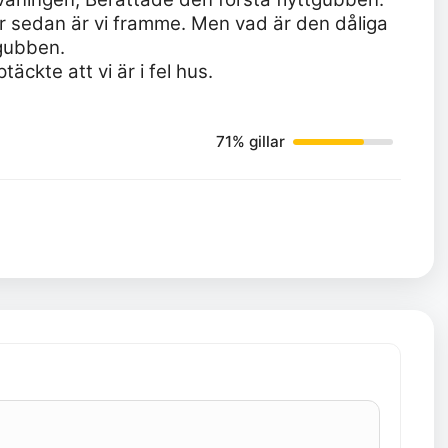
ar sedan är vi framme. Men vad är den dåliga
tgubben.
äckte att vi är i fel hus.
71% gillar