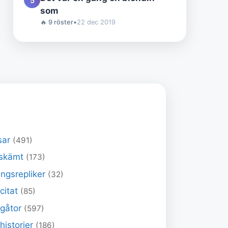
5
som
🔥 9 röster
•
22 dec 2019
sar
(491)
skämt
(173)
ngsrepliker
(32)
 citat
(85)
 gåtor
(597)
historier
(186)