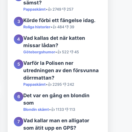
sämst?
Pappaskämt
•
👍 2749 👎 257
Körde förbi ett fängelse idag.
3
Roliga historier
•
👍 484 👎 39
Vad kallas det när katten
4
missar lådan?
Göteborgshumor
•
👍 522 👎 45
Varför la Polisen ner
5
utredningen av den försvunna
dörrmattan?
Pappaskämt
•
👍 2295 👎 242
Det var en gång en blondin
6
som
Blondin skämt
•
👍 1133 👎 113
Vad kallar man en alligator
7
som ätit upp en GPS?