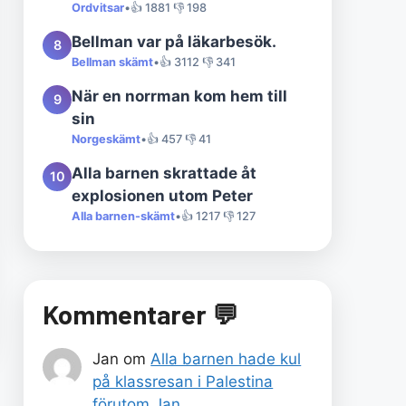
Ordvitsar
•
👍 1881 👎 198
Bellman var på läkarbesök.
8
Bellman skämt
•
👍 3112 👎 341
När en norrman kom hem till
9
sin
Norgeskämt
•
👍 457 👎 41
Alla barnen skrattade åt
10
explosionen utom Peter
Alla barnen-skämt
•
👍 1217 👎 127
Kommentarer 💬
Jan
om
Alla barnen hade kul
på klassresan i Palestina
förutom Jan