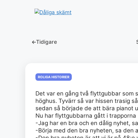
Hoppa
till
innehåll
Tidigare
ROLIGA HISTORIER
Det var en gång två flyttgubbar som sku
höghus. Tyvärr så var hissen trasig så
sedan så började de att bära pianot 
Nu har flyttgubbarna gått i trapporna o
-Jag har en bra och en dålig nyhet, sa
-Börja med den bra nyheten, sa den a
-Den bra nyheten är att vi är på 48:e