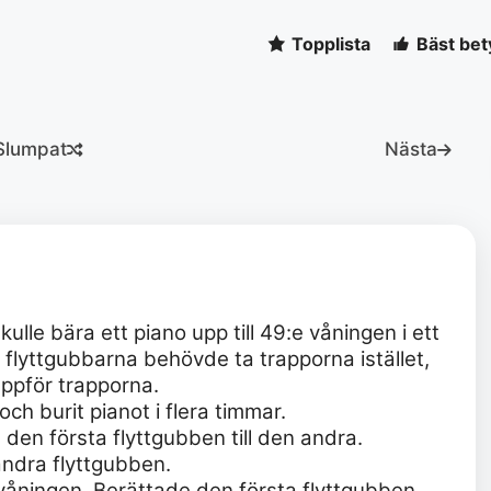
Topplista
Bäst bet
Slumpat
Nästa
lle bära ett piano upp till 49:e våningen i ett
 flyttgubbarna behövde ta trapporna istället,
uppför trapporna.
ch burit pianot i flera timmar.
 den första flyttgubben till den andra.
ndra flyttgubben.
 våningen, Berättade den första flyttgubben.