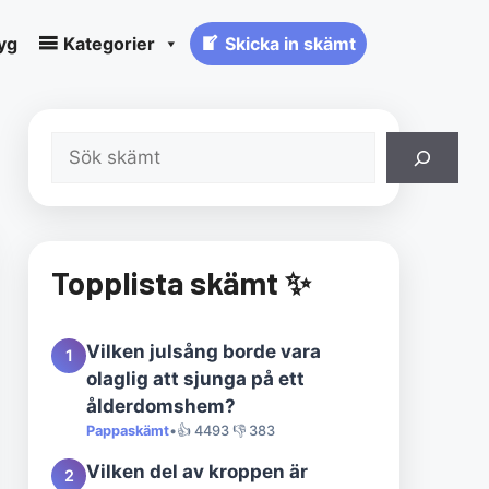
yg
Kategorier
Skicka in skämt
Sök
Topplista skämt ✨
Vilken julsång borde vara
1
olaglig att sjunga på ett
ålderdomshem?
Pappaskämt
•
👍 4493 👎 383
Vilken del av kroppen är
2