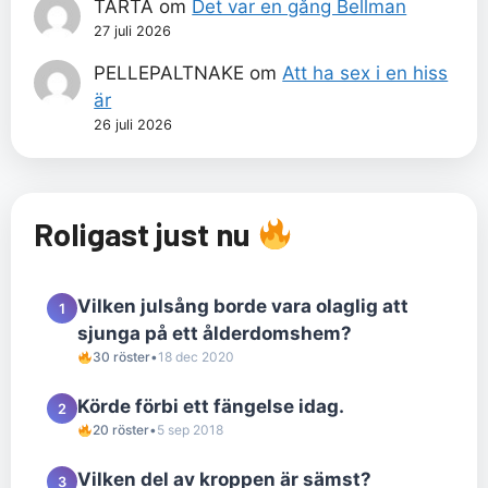
TÅRTA
om
Det var en gång Bellman
27 juli 2026
PELLEPALTNAKE
om
Att ha sex i en hiss
är
26 juli 2026
Roligast just nu
Vilken julsång borde vara olaglig att
1
sjunga på ett ålderdomshem?
30 röster
•
18 dec 2020
Körde förbi ett fängelse idag.
2
20 röster
•
5 sep 2018
Vilken del av kroppen är sämst?
3