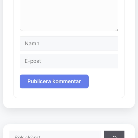
Namn
E-
post
Sök