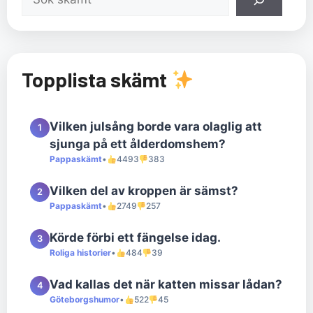
Topplista skämt
Vilken julsång borde vara olaglig att
1
sjunga på ett ålderdomshem?
Pappaskämt
•
4493
383
Vilken del av kroppen är sämst?
2
Pappaskämt
•
2749
257
Körde förbi ett fängelse idag.
3
Roliga historier
•
484
39
Vad kallas det när katten missar lådan?
4
Göteborgshumor
•
522
45