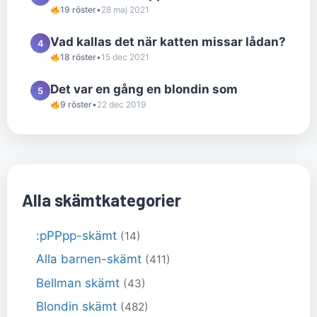
19 röster
•
28 maj 2021
Vad kallas det när katten missar lådan?
4
18 röster
•
15 dec 2021
Det var en gång en blondin som
5
9 röster
•
22 dec 2019
Alla skämtkategorier
:pPPpp-skämt
(14)
Alla barnen-skämt
(411)
Bellman skämt
(43)
Blondin skämt
(482)