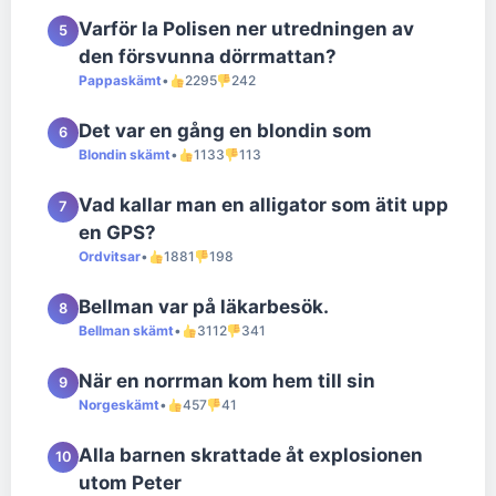
Varför la Polisen ner utredningen av
5
den försvunna dörrmattan?
Pappaskämt
•
2295
242
Det var en gång en blondin som
6
Blondin skämt
•
1133
113
Vad kallar man en alligator som ätit upp
7
en GPS?
Ordvitsar
•
1881
198
Bellman var på läkarbesök.
8
Bellman skämt
•
3112
341
När en norrman kom hem till sin
9
Norgeskämt
•
457
41
Alla barnen skrattade åt explosionen
10
utom Peter