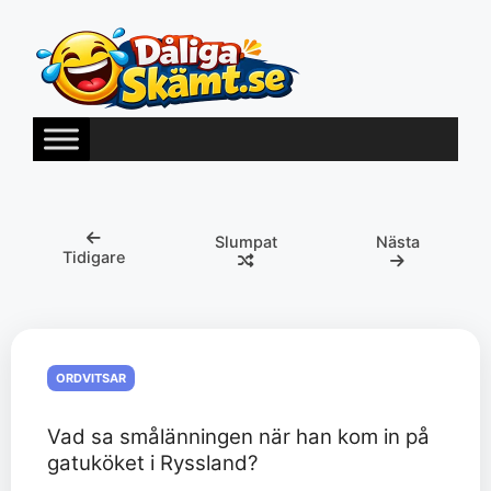
Hoppa
till
innehåll
Slumpat
Nästa
Tidigare
ORDVITSAR
Vad sa smålänningen när han kom in på
gatuköket i Ryssland?