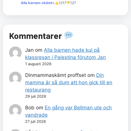
Alla barnen-skämt
•
1217
127
Kommentarer
Jan
om
Alla barnen hade kul på
klassresan i Palestina förutom Jan
1 augusti 2026
Dinmammaskämt proffset
om
Din
mamma är så dum att hon gick till en
restaurang
29 juli 2026
Bob
om
En gång var Bellman ute och
vandrade
27 juli 2026