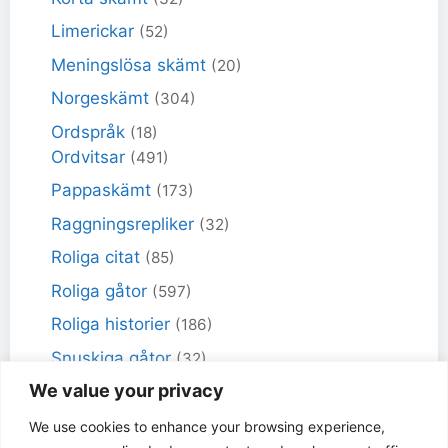
Limerickar
(52)
Meningslösa skämt
(20)
Norgeskämt
(304)
Ordspråk
(18)
Ordvitsar
(491)
Pappaskämt
(173)
Raggningsrepliker
(32)
Roliga citat
(85)
Roliga gåtor
(597)
Roliga historier
(186)
Snuskiga gåtor
(32)
We value your privacy
Snuskiga skämt
(98)
Sportskämt
(18)
We use cookies to enhance your browsing experience,