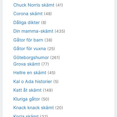
Chuck Norris skämt
(41)
Corona skämt
(48)
Dåliga dikter
(8)
Din mamma-skämt
(435)
Gåtor för barn
(38)
Gåtor för vuxna
(25)
Göteborgshumor
(261)
Grova skämt
(77)
Hellre en skämt
(45)
Kal o Ada historier
(5)
Katt åt skämt
(149)
Kluriga gåtor
(50)
Knack knack skämt
(20)
Korta skämt
(32)