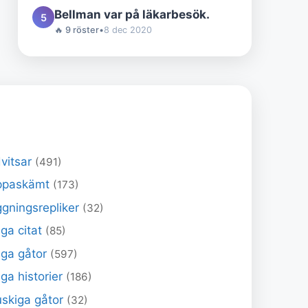
Bellman var på läkarbesök.
5
🔥 9 röster
•
8 dec 2020
vitsar
(491)
ppaskämt
(173)
gningsrepliker
(32)
iga citat
(85)
iga gåtor
(597)
iga historier
(186)
skiga gåtor
(32)