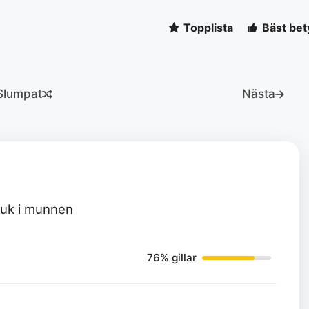
Topplista
Bäst bet
Slumpat
Nästa
kuk i munnen
76% gillar