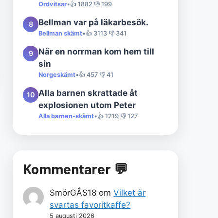
Ordvitsar
•
👍 1882 👎 199
Bellman var på läkarbesök.
8
Bellman skämt
•
👍 3113 👎 341
När en norrman kom hem till
9
sin
Norgeskämt
•
👍 457 👎 41
Alla barnen skrattade åt
10
explosionen utom Peter
Alla barnen-skämt
•
👍 1219 👎 127
Kommentarer 💬
SmörGÅS18
om
Vilket är
svartas favoritkaffe?
5 augusti 2026