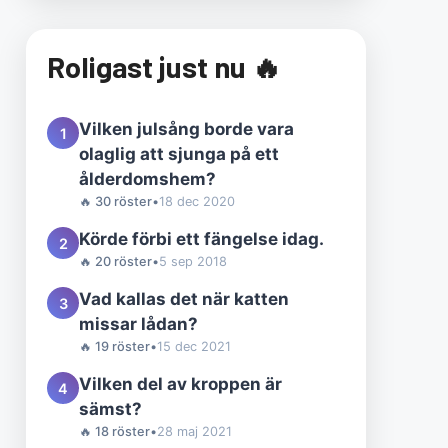
Roligast just nu 🔥
Vilken julsång borde vara
1
olaglig att sjunga på ett
ålderdomshem?
🔥 30 röster
•
18 dec 2020
Körde förbi ett fängelse idag.
2
🔥 20 röster
•
5 sep 2018
Vad kallas det när katten
3
missar lådan?
🔥 19 röster
•
15 dec 2021
Vilken del av kroppen är
4
sämst?
🔥 18 röster
•
28 maj 2021