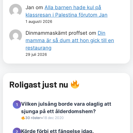
Jan
om
Alla barnen hade kul på
klassresan i Palestina förutom Jan
1 augusti 2026
Dinmammaskämt proffset
om
Din
mamma är så dum att hon gick till en
restaurang
29 juli 2026
Roligast just nu
Vilken julsång borde vara olaglig att
1
sjunga på ett ålderdomshem?
30 röster
•
18 dec 2020
Körde förbi ett fängelse idag.
2