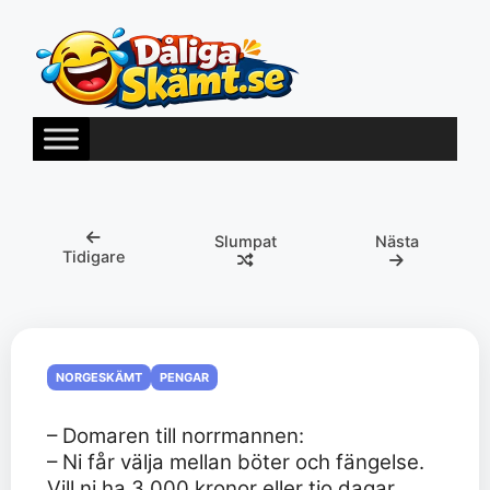
Hoppa
till
innehåll
Slumpat
Nästa
Tidigare
NORGESKÄMT
PENGAR
– Domaren till norrmannen:
– Ni får välja mellan böter och fängelse.
Vill ni ha 3.000 kronor eller tio dagar