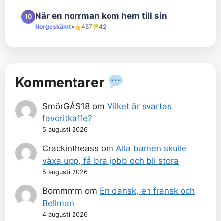
När en norrman kom hem till sin
10
Norgeskämt
•
457
42
Kommentarer
SmörGÅS18
om
Vilket är svartas
favoritkaffe?
5 augusti 2026
Crackintheass
om
Alla barnen skulle
växa upp, få bra jobb och bli stora
5 augusti 2026
Bommmm
om
En dansk, en fransk och
Bellman
4 augusti 2026