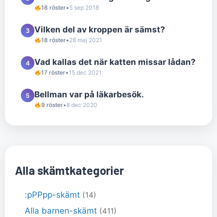
18 röster
•
5 sep 2018
Vilken del av kroppen är sämst?
3
18 röster
•
28 maj 2021
Vad kallas det när katten missar lådan?
4
17 röster
•
15 dec 2021
Bellman var på läkarbesök.
5
9 röster
•
8 dec 2020
Alla skämtkategorier
:pPPpp-skämt
(14)
Alla barnen-skämt
(411)