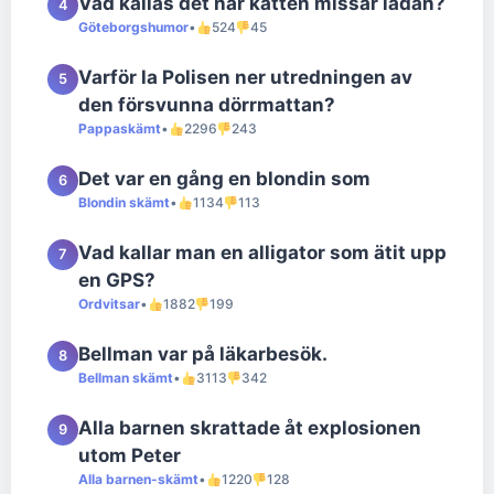
Vad kallas det när katten missar lådan?
4
Göteborgshumor
•
524
45
Varför la Polisen ner utredningen av
5
den försvunna dörrmattan?
Pappaskämt
•
2296
243
Det var en gång en blondin som
6
Blondin skämt
•
1134
113
Vad kallar man en alligator som ätit upp
7
en GPS?
Ordvitsar
•
1882
199
Bellman var på läkarbesök.
8
Bellman skämt
•
3113
342
Alla barnen skrattade åt explosionen
9
utom Peter
Alla barnen-skämt
•
1220
128