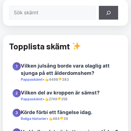
Sök
Topplista skämt
Vilken julsång borde vara olaglig att
1
sjunga på ett ålderdomshem?
Pappaskämt
•
4498
383
Vilken del av kroppen är sämst?
2
Pappaskämt
•
2749
258
Körde förbi ett fängelse idag.
3
Roliga historier
•
484
39