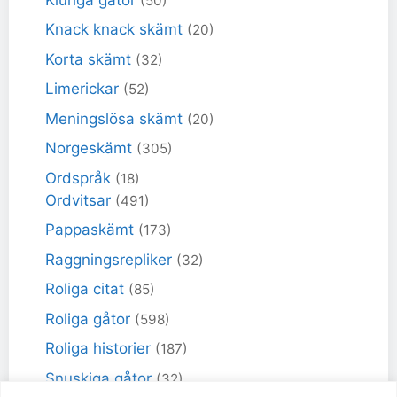
(50)
Knack knack skämt
(20)
Korta skämt
(32)
Limerickar
(52)
Meningslösa skämt
(20)
Norgeskämt
(305)
Ordspråk
(18)
Ordvitsar
(491)
Pappaskämt
(173)
Raggningsrepliker
(32)
Roliga citat
(85)
Roliga gåtor
(598)
Roliga historier
(187)
Snuskiga gåtor
(32)