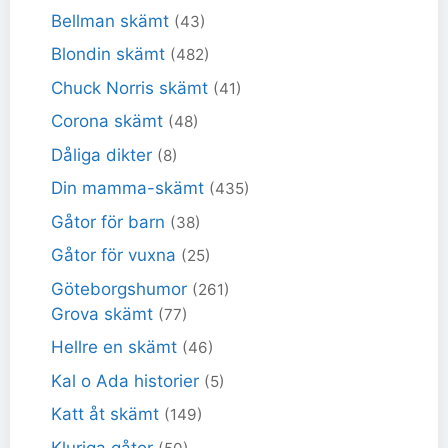
Bellman skämt
(43)
Blondin skämt
(482)
Chuck Norris skämt
(41)
Corona skämt
(48)
Dåliga dikter
(8)
Din mamma-skämt
(435)
Gåtor för barn
(38)
Gåtor för vuxna
(25)
Göteborgshumor
(261)
Grova skämt
(77)
Hellre en skämt
(46)
Kal o Ada historier
(5)
Katt åt skämt
(149)
Kluriga gåtor