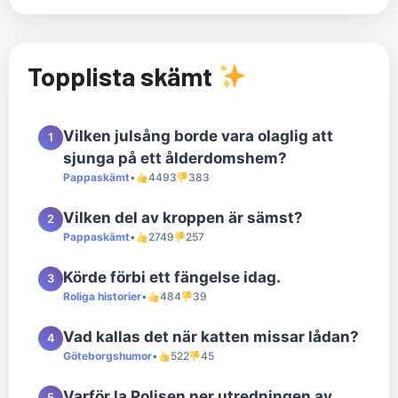
Topplista skämt
Vilken julsång borde vara olaglig att
1
sjunga på ett ålderdomshem?
Pappaskämt
•
4493
383
Vilken del av kroppen är sämst?
2
Pappaskämt
•
2749
257
Körde förbi ett fängelse idag.
3
Roliga historier
•
484
39
Vad kallas det när katten missar lådan?
4
Göteborgshumor
•
522
45
Varför la Polisen ner utredningen av
5