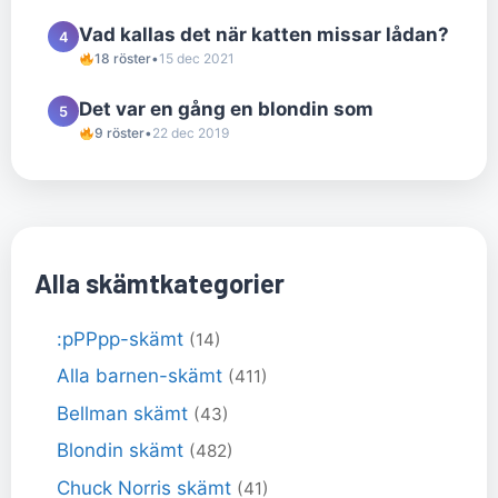
Vad kallas det när katten missar lådan?
4
18 röster
•
15 dec 2021
Det var en gång en blondin som
5
9 röster
•
22 dec 2019
Alla skämtkategorier
:pPPpp-skämt
(14)
Alla barnen-skämt
(411)
Bellman skämt
(43)
Blondin skämt
(482)
Chuck Norris skämt
(41)