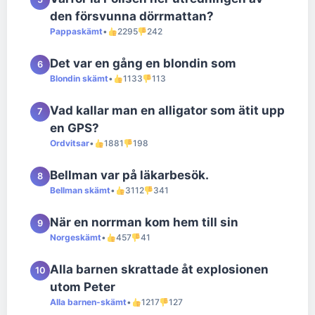
den försvunna dörrmattan?
Pappaskämt
•
2295
242
Det var en gång en blondin som
6
Blondin skämt
•
1133
113
Vad kallar man en alligator som ätit upp
7
en GPS?
Ordvitsar
•
1881
198
Bellman var på läkarbesök.
8
Bellman skämt
•
3112
341
När en norrman kom hem till sin
9
Norgeskämt
•
457
41
Alla barnen skrattade åt explosionen
10
utom Peter
Alla barnen-skämt
•
1217
127