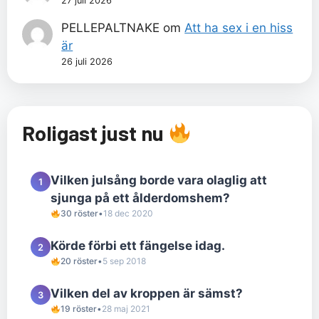
27 juli 2026
PELLEPALTNAKE
om
Att ha sex i en hiss
är
26 juli 2026
Roligast just nu
Vilken julsång borde vara olaglig att
1
sjunga på ett ålderdomshem?
30 röster
•
18 dec 2020
Körde förbi ett fängelse idag.
2
20 röster
•
5 sep 2018
Vilken del av kroppen är sämst?
3
19 röster
•
28 maj 2021