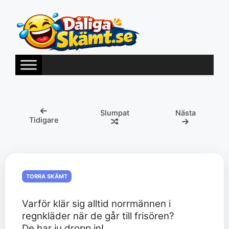
Hoppa
till
innehåll
Slumpat
Nästa
Tidigare
TORRA SKÄMT
Varför klär sig alltid norrmännen i
regnkläder när de går till frisören?
De har ju dropp in!