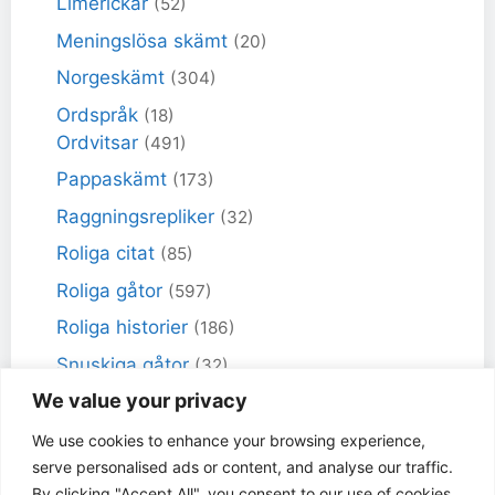
Limerickar
(52)
Meningslösa skämt
(20)
Norgeskämt
(304)
Ordspråk
(18)
Ordvitsar
(491)
Pappaskämt
(173)
Raggningsrepliker
(32)
Roliga citat
(85)
Roliga gåtor
(597)
Roliga historier
(186)
Snuskiga gåtor
(32)
We value your privacy
Snuskiga skämt
(98)
Sportskämt
(18)
We use cookies to enhance your browsing experience,
serve personalised ads or content, and analyse our traffic.
Torra skämt
(461)
By clicking "Accept All", you consent to our use of cookies.