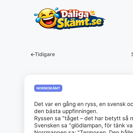
Hoppa
till
innehåll
Tidigare
NORGESKÄMT
Det var en gång en ryss, en svensk o
den bästa uppfinningen.
Ryssen sa "tåget – det har betytt så 
Svensken sa "glödlampan, för tänk va
Norrmannen sa: "Termosen. Den håller