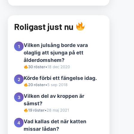
Roligast just nu
Vilken julsång borde vara
1
olaglig att sjunga på ett
ålderdomshem?
30 röster
•
18 dec 2020
Körde förbi ett fängelse idag.
2
20 röster
•
5 sep 2018
Vilken del av kroppen är
3
sämst?
19 röster
•
28 maj 2021
Vad kallas det när katten
4
missar lådan?