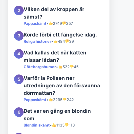
Vilken del av kroppen är
2
sämst?
Pappaskämt
•
2749
257
Körde förbi ett fängelse idag.
3
Roliga historier
•
484
39
Vad kallas det när katten
4
missar lådan?
Göteborgshumor
•
522
45
Varför la Polisen ner
5
utredningen av den försvunna
dörrmattan?
Pappaskämt
•
2295
242
Det var en gång en blondin
6
som
Blondin skämt
•
1133
113