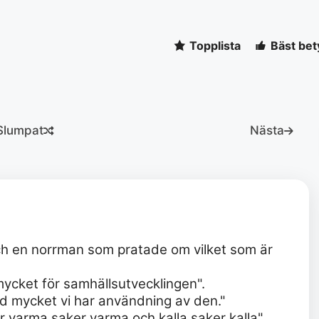
Topplista
Bäst bet
Slumpat
Nästa
ch en norrman som pratade om vilket som är
mycket för samhällsutvecklingen".
d mycket vi har användning av den."
 varma saker varma och kalla saker kalla"