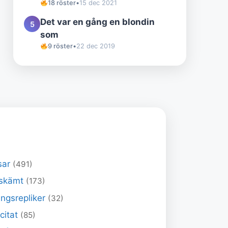
18 röster
•
15 dec 2021
Det var en gång en blondin
5
som
9 röster
•
22 dec 2019
sar
(491)
skämt
(173)
ngsrepliker
(32)
 citat
(85)