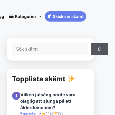
yg
Kategorier
Skicka in skämt
Sök
Topplista skämt
Vilken julsång borde vara
1
olaglig att sjunga på ett
ålderdomshem?
Pappaskämt
•
4493
383