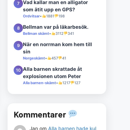
Vad kallar man en alligator
7
som ätit upp en GPS?
Ordvitsar
•
1881
198
Bellman var på läkarbesök.
8
Bellman skämt
•
3112
341
När en norrman kom hem till
9
sin
Norgeskämt
•
457
41
Alla barnen skrattade åt
10
explosionen utom Peter
Alla barnen-skämt
•
1217
127
Kommentarer
Jan
om
Alla barnen hade kul