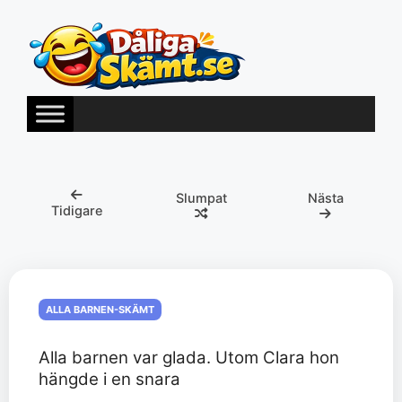
Hoppa
till
innehåll
Slumpat
Nästa
Tidigare
ALLA BARNEN-SKÄMT
Alla barnen var glada. Utom Clara hon
hängde i en snara