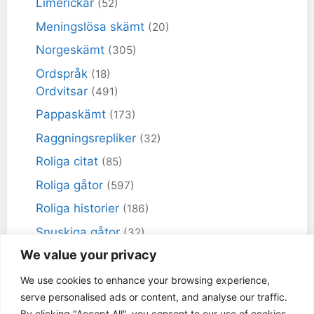
Limerickar
(52)
Meningslösa skämt
(20)
Norgeskämt
(305)
Ordspråk
(18)
Ordvitsar
(491)
Pappaskämt
(173)
Raggningsrepliker
(32)
Roliga citat
(85)
Roliga gåtor
(597)
Roliga historier
(186)
Snuskiga gåtor
(32)
We value your privacy
Snuskiga skämt
(98)
Sportskämt
(18)
We use cookies to enhance your browsing experience,
serve personalised ads or content, and analyse our traffic.
Torra skämt
(461)
By clicking "Accept All", you consent to our use of cookies.