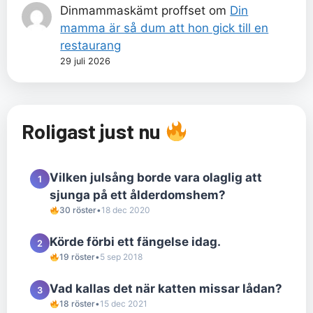
Dinmammaskämt proffset
om
Din
mamma är så dum att hon gick till en
restaurang
29 juli 2026
Roligast just nu
Vilken julsång borde vara olaglig att
1
sjunga på ett ålderdomshem?
30 röster
•
18 dec 2020
Körde förbi ett fängelse idag.
2
19 röster
•
5 sep 2018
Vad kallas det när katten missar lådan?
3
18 röster
•
15 dec 2021