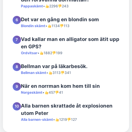
Pappaskämt
•
2296
243
Det var en gång en blondin som
6
Blondin skämt
•
1134
113
Vad kallar man en alligator som ätit upp
7
en GPS?
Ordvitsar
•
1882
199
Bellman var på läkarbesök.
8
Bellman skämt
•
3113
341
När en norrman kom hem till sin
9
Norgeskämt
•
457
41
Alla barnen skrattade åt explosionen
10
utom Peter
Alla barnen-skämt
•
1219
127