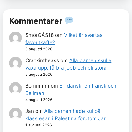
Kommentarer
SmörGÅS18
om
Vilket är svartas
favoritkaffe?
5 augusti 2026
Crackintheass
om
Alla barnen skulle
växa upp, få bra jobb och bli stora
5 augusti 2026
Bommmm
om
En dansk, en fransk och
Bellman
4 augusti 2026
Jan
om
Alla barnen hade kul på
klassresan i Palestina förutom Jan
1 augusti 2026