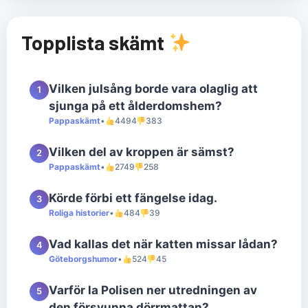
Topplista skämt
Vilken julsång borde vara olaglig att
1
sjunga på ett ålderdomshem?
Pappaskämt
•
4494
383
Vilken del av kroppen är sämst?
2
Pappaskämt
•
2749
258
Körde förbi ett fängelse idag.
3
Roliga historier
•
484
39
Vad kallas det när katten missar lådan?
4
Göteborgshumor
•
524
45
Varför la Polisen ner utredningen av
5
den försvunna dörrmattan?