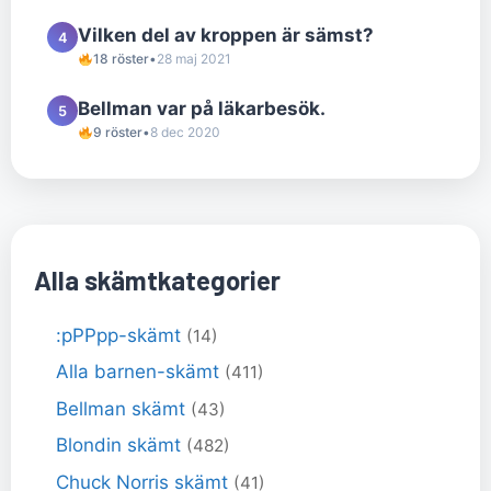
Vilken del av kroppen är sämst?
4
18 röster
•
28 maj 2021
Bellman var på läkarbesök.
5
9 röster
•
8 dec 2020
Alla skämtkategorier
:pPPpp-skämt
(14)
Alla barnen-skämt
(411)
Bellman skämt
(43)
Blondin skämt
(482)
Chuck Norris skämt
(41)