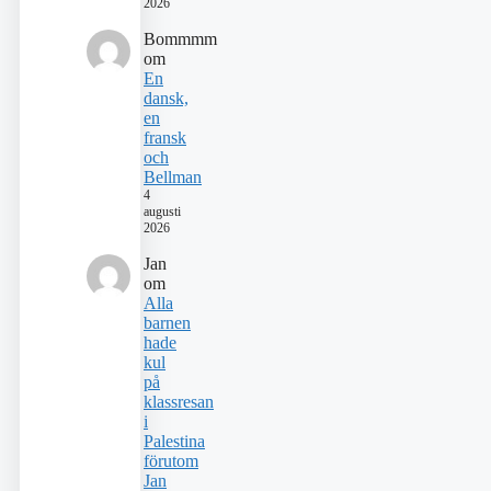
2026
Bommmm
om
En
dansk,
en
fransk
och
Bellman
4
augusti
2026
Jan
om
Alla
barnen
hade
kul
på
klassresan
i
Palestina
förutom
Jan