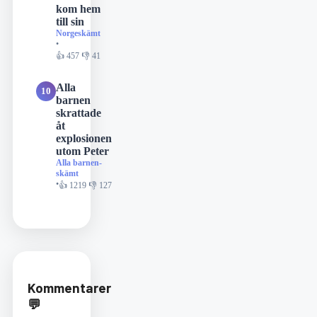
kom hem
till sin
Norgeskämt
•
👍 457 👎 41
Alla
10
barnen
skrattade
åt
explosionen
utom Peter
Alla barnen-
skämt
•
👍 1219 👎 127
Kommentarer
💬