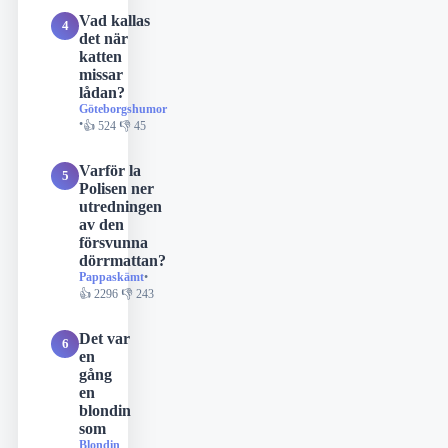
Vad kallas
4
det när
katten
missar
lådan?
Göteborgshumor
•
👍 524 👎 45
Varför la
5
Polisen ner
utredningen
av den
försvunna
dörrmattan?
Pappaskämt
•
👍 2296 👎 243
Det var
6
en
gång
en
blondin
som
Blondin