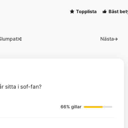
Topplista
Bäst bet
Slumpat
Nästa
r sitta i sof-fan?
66% gillar