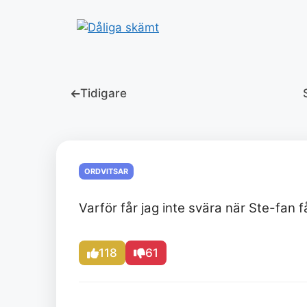
Hoppa
till
innehåll
Tidigare
ORDVITSAR
Varför får jag inte svära när Ste-fan få
118
61