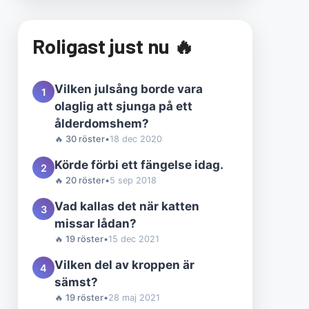
Roligast just nu 🔥
Vilken julsång borde vara
1
olaglig att sjunga på ett
ålderdomshem?
🔥 30 röster
•
18 dec 2020
Körde förbi ett fängelse idag.
2
🔥 20 röster
•
5 sep 2018
Vad kallas det när katten
3
missar lådan?
🔥 19 röster
•
15 dec 2021
Vilken del av kroppen är
4
sämst?
🔥 19 röster
•
28 maj 2021