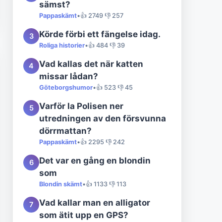
sämst?
Pappaskämt
•
👍 2749 👎 257
Körde förbi ett fängelse idag.
3
Roliga historier
•
👍 484 👎 39
Vad kallas det när katten
4
missar lådan?
Göteborgshumor
•
👍 523 👎 45
Varför la Polisen ner
5
utredningen av den försvunna
dörrmattan?
Pappaskämt
•
👍 2295 👎 242
Det var en gång en blondin
6
som
Blondin skämt
•
👍 1133 👎 113
Vad kallar man en alligator
7
som ätit upp en GPS?