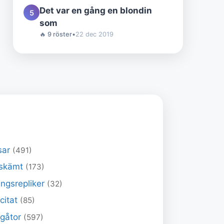
Det var en gång en blondin
5
som
🔥 9 röster
•
22 dec 2019
sar
(491)
skämt
(173)
ngsrepliker
(32)
 citat
(85)
 gåtor
(597)