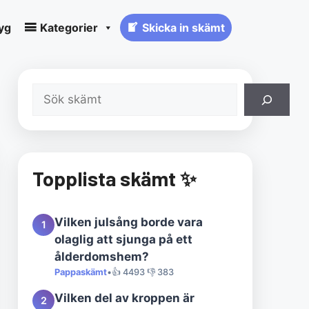
yg
Kategorier
Skicka in skämt
Sök
Topplista skämt ✨
Vilken julsång borde vara
1
olaglig att sjunga på ett
ålderdomshem?
Pappaskämt
•
👍 4493 👎 383
Vilken del av kroppen är
2