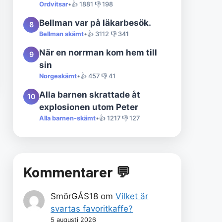
Ordvitsar
•
👍 1881 👎 198
Bellman var på läkarbesök.
8
Bellman skämt
•
👍 3112 👎 341
När en norrman kom hem till
9
sin
Norgeskämt
•
👍 457 👎 41
Alla barnen skrattade åt
10
explosionen utom Peter
Alla barnen-skämt
•
👍 1217 👎 127
Kommentarer 💬
SmörGÅS18
om
Vilket är
svartas favoritkaffe?
5 augusti 2026