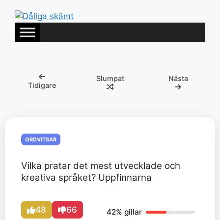
Hoppa
till
innehåll
Slumpat
Nästa
Tidigare
ORDVITSAR
Vilka pratar det mest utvecklade och
kreativa språket? Uppfinnarna
48
66
42% gillar