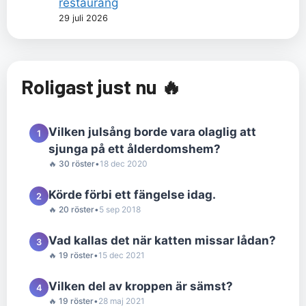
restaurang
29 juli 2026
Roligast just nu 🔥
Vilken julsång borde vara olaglig att
1
sjunga på ett ålderdomshem?
🔥 30 röster
•
18 dec 2020
Körde förbi ett fängelse idag.
2
🔥 20 röster
•
5 sep 2018
Vad kallas det när katten missar lådan?
3
🔥 19 röster
•
15 dec 2021
Vilken del av kroppen är sämst?
4
🔥 19 röster
•
28 maj 2021