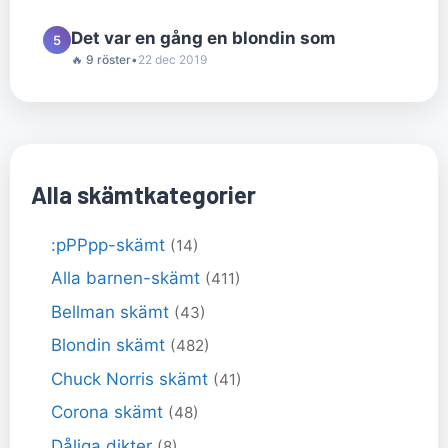
Det var en gång en blondin som
5
🔥 9 röster
•
22 dec 2019
Alla skämtkategorier
:pPPpp-skämt
(14)
Alla barnen-skämt
(411)
Bellman skämt
(43)
Blondin skämt
(482)
Chuck Norris skämt
(41)
Corona skämt
(48)
Dåliga dikter
(8)