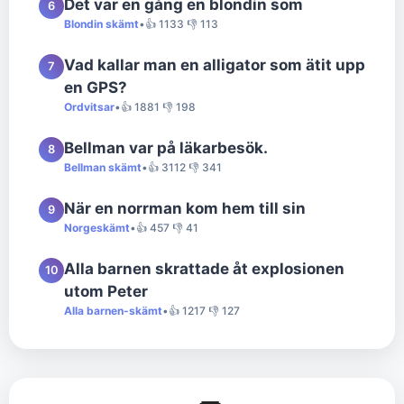
Det var en gång en blondin som
6
Blondin skämt
•
👍 1133 👎 113
Vad kallar man en alligator som ätit upp
7
en GPS?
Ordvitsar
•
👍 1881 👎 198
Bellman var på läkarbesök.
8
Bellman skämt
•
👍 3112 👎 341
När en norrman kom hem till sin
9
Norgeskämt
•
👍 457 👎 41
Alla barnen skrattade åt explosionen
10
utom Peter
Alla barnen-skämt
•
👍 1217 👎 127