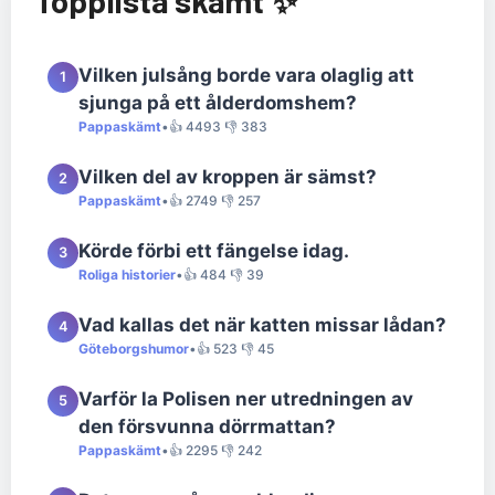
Topplista skämt ✨
Vilken julsång borde vara olaglig att
1
sjunga på ett ålderdomshem?
Pappaskämt
•
👍 4493 👎 383
Vilken del av kroppen är sämst?
2
Pappaskämt
•
👍 2749 👎 257
Körde förbi ett fängelse idag.
3
Roliga historier
•
👍 484 👎 39
Vad kallas det när katten missar lådan?
4
Göteborgshumor
•
👍 523 👎 45
Varför la Polisen ner utredningen av
5
den försvunna dörrmattan?
Pappaskämt
•
👍 2295 👎 242