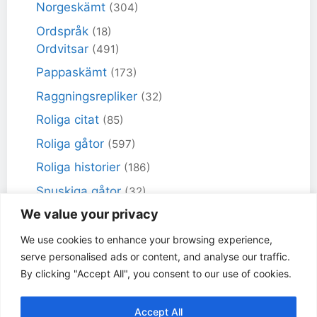
Norgeskämt
(304)
Ordspråk
(18)
Ordvitsar
(491)
Pappaskämt
(173)
Raggningsrepliker
(32)
Roliga citat
(85)
Roliga gåtor
(597)
Roliga historier
(186)
Snuskiga gåtor
(32)
We value your privacy
Snuskiga skämt
(98)
Sportskämt
(18)
We use cookies to enhance your browsing experience,
serve personalised ads or content, and analyse our traffic.
Torra skämt
(461)
By clicking "Accept All", you consent to our use of cookies.
Varför får inte jag skämt
(49)
Accept All