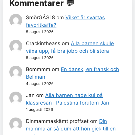
Kommentarer 💬
SmörGÅS18
om
Vilket är svartas
favoritkaffe?
5 augusti 2026
Crackintheass
om
Alla barnen skulle
växa upp, få bra jobb och bli stora
5 augusti 2026
Bommmm
om
En dansk, en fransk och
Bellman
4 augusti 2026
Jan
om
Alla barnen hade kul på
klassresan i Palestina förutom Jan
1 augusti 2026
Dinmammaskämt proffset
om
Din
mamma är så dum att hon gick till en